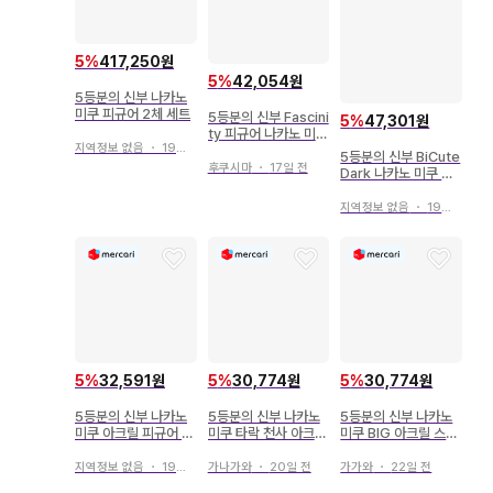
5
%
417,250원
5
%
42,054원
5등분의 신부 나카노
미쿠 피규어 2체 세트
5등분의 신부 Fascini
5
%
47,301원
ty 피규어 나카노 미쿠
지역정보 없음
・
19일 전
2종 세트
5등분의 신부 BiCute
후쿠시마
・
17일 전
Dark 나카노 미쿠 피
규어
지역정보 없음
・
19일 전
5
%
32,591원
5
%
30,774원
5
%
30,774원
5등분의 신부 나카노
5등분의 신부 나카노
5등분의 신부 나카노
미쿠 아크릴 피규어 T
미쿠 타락 천사 아크릴
미쿠 BIG 아크릴 스탠
SUTAYA 한정판 유
스탠드
드
카타
지역정보 없음
・
19일 전
가나가와
・
20일 전
가가와
・
22일 전