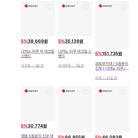
5
%
38,669원
5
%
35,139원
나카노 미쿠 빅 아크릴
나카노 미쿠 아크릴 스
5
%
151,735원
스탠드
탠드
코토부키야 / 5등분의
가가와
・
1달 전
사이타마
・
1달 전
신부 [ 나카노 미쿠 /
NAKANO MIKU ]
지바
・
21일 전
5
%
30,774원
영화 5등분의 신부 아
5
%
66,855원
5
%
46,082원