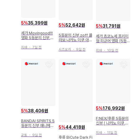
5
%
35,399원
5
%
52,642원
5
%
31,791원
세가 Movingood!!!
5등분의 신부 zoff 콜
세가 쵸코노세 프리미
영화 5등분의 신부 나
라보 나카노 미쿠 아크
엄 피규어 영화 [5등분
카노 미쿠
릴 스탠드
의 신부] 나카노 미쿠
지바
・
7일 전
시즈오카
・
9일 전
지바
・
10일 전
5
%
176,992원
5
%
38,406원
F:NEX/후류 5등분의
BANDAI SPIRITS 5
신부 [ 나카노 미쿠 시
등분의 신부 애니메이
5
%
44,418원
로무쿠 ]
션 원화전 ver. 나카노
지바
・
11일 전
미쿠 피규어 5등분의
교토
・
9일 전
후류 BiCute Dark Fi