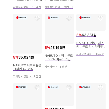
사스케
우치하 사스케
지역정보 없음
・
19일 전
지역정보 없음
・
19일 전
5
%
63,351원
NARUTO 키링 [ 사스
케 나루토 리 시카마루 ]
5
%
43,196원
4종 세트
지역정보 없음
・
18일 전
NARUTO 비바 나루토
5
%
35,024원
마스코트 피규어 키링 사
스케 2개
NARUTO 나루토 돌풍
사이타마
・
18일 전
전 타카 4연 키링
지역정보 없음
・
19일 전