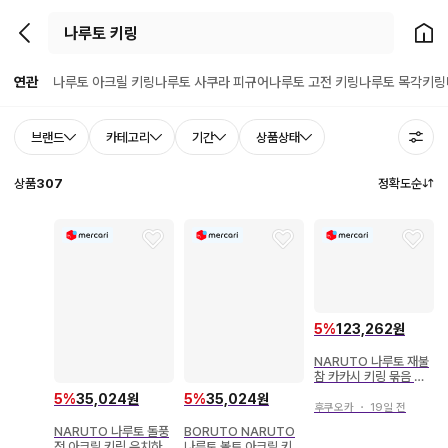
뒤로가기
홈으
연관
나루토 아크릴 키링
나루토 사쿠라 피규어
나루토 고전 키링
나루토 목각키링
브랜드
카테고리
기간
상품상태
상품
307
정확도순
5
%
123,262원
NARUTO 나루토 재불
참 카카시 키링 묶음 판
매
5
%
35,024원
5
%
35,024원
후쿠오카
・
19일 전
NARUTO 나루토 돌풍
BORUTO NARUTO
전 아크릴 키링 우치하
나루토 볼트 아크릴 키링