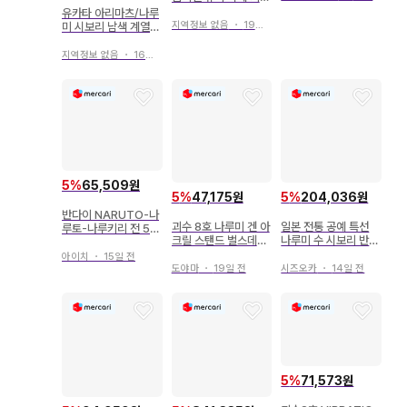
MIZUHO
유카타 아리마츠/나루
지역정보 없음
・
19일 전
미 시보리 남색 계열
포도 패턴 기하학 패턴
지역정보 없음
・
16일 전
5
%
65,509원
5
%
47,175원
5
%
204,036원
반다이 NARUTO-나
괴수 8호 나루미 겐 아
일본 전통 공예 특선
루토-나루키리 전 5종
크릴 스탠드 벌스데이
나루미 수 시보리 반팔
세트 미사용품
2022
셔츠 원피스 올 패턴
아이치
・
15일 전
기하학 패턴
도야마
・
19일 전
시즈오카
・
14일 전
5
%
71,573원