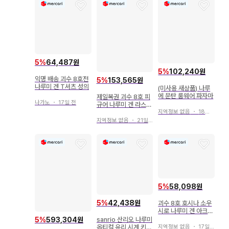
5
%
64,487원
5
%
102,240원
익명 배송 괴수 8호전
5
%
153,565원
나루미 겐 T셔츠 성의
(미사용 새상품) 나루
에 문탄 룸웨어 파자마
제일복권 괴수 8호 피
나가노
・
17일 전
규어 나루미 겐 라스트
지역정보 없음
・
18일 전
원상
지역정보 없음
・
21일 전
5
%
58,098원
5
%
42,438원
괴수 8호 호시나 소우
시로 나루미 겐 아크릴
스탠드
5
%
593,304원
sanrio 산리오 나루미
옵티컬 유리 시계 키티
지역정보 없음
・
17일 전