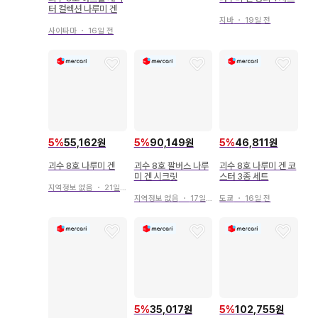
터 컬렉션 나루미 겐
지바
・
19일 전
사이타마
・
16일 전
5
%
55,162원
5
%
90,149원
5
%
46,811원
괴수 8호 나루미 겐
괴수 8호 팔버스 나루
괴수 8호 나루미 겐 코
미 겐 시크릿
스터 3종 세트
지역정보 없음
・
21일 전
지역정보 없음
・
17일 전
도쿄
・
16일 전
5
%
35,017원
5
%
102,755원