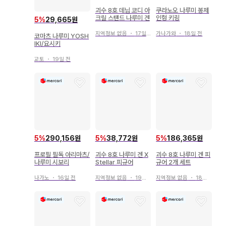
괴수 8호 데님 코디 아
쿠라노오 나루미 봉제
크릴 스탠드 나루미 겐
인형 키링
5
%
29,665원
지역정보 없음
・
17일 전
가나가와
・
18일 전
코마츠 나루미 YOSH
IKI/요시키
교토
・
19일 전
5
%
290,156원
5
%
38,772원
5
%
186,365원
프로필 필독 아리마츠/
괴수 8호 나루미 겐 X
괴수 8호 나루미 겐 피
나루미 시보리
Stellar 피규어
규어 2개 세트
나가노
・
16일 전
지역정보 없음
・
19일 전
지역정보 없음
・
18일 전