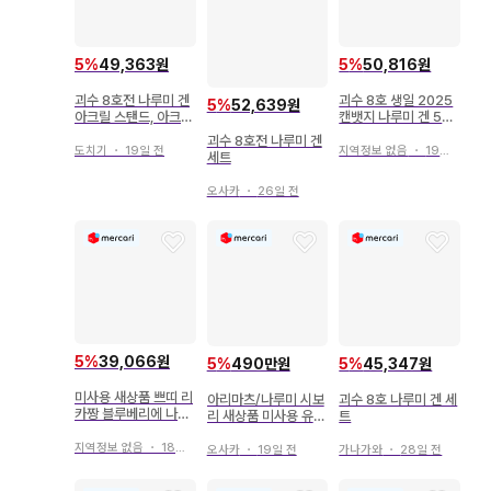
5
%
49,363원
5
%
50,816원
괴수 8호전 나루미 겐
괴수 8호 생일 2025
5
%
52,639원
아크릴 스탠드, 아크릴
캔뱃지 나루미 겐 5종
배지 2점 세트
세트
괴수 8호전 나루미 겐
도치기
・
19일 전
지역정보 없음
・
19일 전
세트
오사카
・
26일 전
5
%
39,066원
5
%
490만원
5
%
45,347원
미사용 새상품 쁘띠 리
아리마츠/나루미 시보
괴수 8호 나루미 겐 세
카짱 블루베리에 나루
리 새상품 미사용 유카
트
미야 캐릭터즈 메조 피
타 아리마츠 시보리 나
아노
지역정보 없음
・
18일 전
루미 시보리 여름 기모
오사카
・
19일 전
가나가와
・
28일 전
노 오렌지