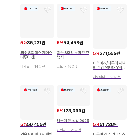
5
%
36,231원
5
%
54,458원
괴수 8호 패스 케이스
괴수 8호 나루미 겐 캔
5
%
271,555원
나루미 겐
뱃지
아리마츠/나루미 시보
나가노
・
14일 전
교토
・
16일 전
리 옷감 유카타 옷감
네이비 나염 전통 공예
품 폭 조절 완료
사이타마
・
13일 전
5
%
123,699원
나루미 겐 생일 2025
5
%
50,455원
5
%
51,728원
아이치
・
21일 전
괴수 8호 아크릴 캐릭
나루미 겐 성의 T셔츠