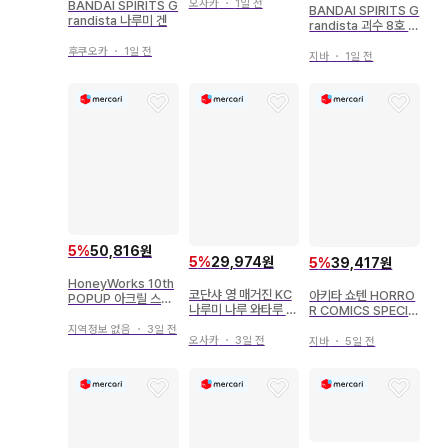
오사카
・
1일 전
BANDAI SPIRITS G
BANDAI SPIRITS G
randista 나루미 겐
randista 괴수 8호 나
루미 겐
후쿠오카
・
1일 전
지바
・
1일 전
5
%
50,816원
5
%
29,974원
5
%
39,417원
HoneyWorks 10th
코단샤 영 매거진 KC
아키타 쇼텐 HORRO
POPUP 아크릴 스탠
나루미 나루 와타루 군
R COMICS SPECIA
드 나루미 세나
의 x x 가 붕괴 직전 1
L 카키노우치 나루미
지역정보 없음
・
3일 전
6
흡혈귀 미유
오사카
・
3일 전
지바
・
5일 전