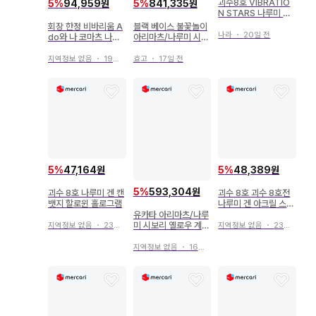
괴수8호 VIBRATIO
5
%
94,959원
5
%
841,335원
N STARS 나루미 겐
호시나 소우시로
회장 한정 비바리움 A
블랙 베이스 불꽃놀이
나라
・
20일 전
do와 나 코마츠 나루
아리마츠/나루미 시보
미
리 유카타 NO44
지역정보 없음
・
19일 전
효고
・
17일 전
5
%
47,164원
5
%
48,389원
5
%
593,304원
괴수 8호 나루미 겐 캔
괴수 8호 괴수 8호전
뱃지 할로윈 홀로그램
나루미 겐 아크릴 스탠
드 펜 스탠드
유카타 아리마츠/나루
미 시보리 옐로우 계열
지역정보 없음
・
23일 전
지역정보 없음
・
23일 전
꽃 연결 문양 새상품급
지역정보 없음
・
16일 전