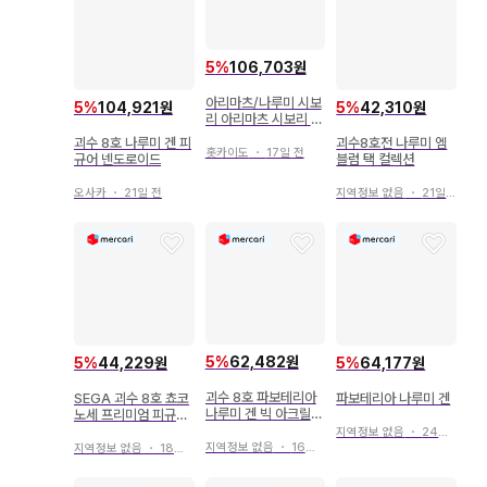
5
%
106,703원
아리마츠/나루미 시보
5
%
104,921원
5
%
42,310원
리 아리마츠 시보리 시
보리 시보리 유카타 하
괴수 8호 나루미 겐 피
괴수8호전 나루미 엠
자품
홋카이도
・
17일 전
규어 넨도로이드
블럼 택 컬렉션
오사카
・
21일 전
지역정보 없음
・
21일 전
5
%
62,482원
5
%
44,229원
5
%
64,177원
괴수 8호 파보테리아
SEGA 괴수 8호 쵸코
파보테리아 나루미 겐
나루미 겐 빅 아크릴
노세 프리미엄 피규어
스탠드
나루미 겐
지역정보 없음
・
24일 전
지역정보 없음
・
16일 전
지역정보 없음
・
18일 전