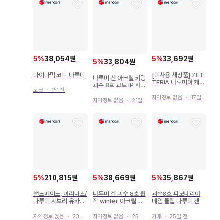
5
%
38,054원
5
%
33,692원
5
%
33,804원
다이나믹 코드 나루미
[미사용 새상품] ZET
나루미 겐 아크릴 키링
TERIA 나루미야 캐릭
괴수 8호 교토 IP 서점
터 아크릴 카라비너 4
도쿄
・
1달 전
TSUTAYA
종 세트
지역정보 없음
・
17일 전
지역정보 없음
・
21일 전
5
%
210,815원
5
%
38,669원
5
%
35,867원
핸드메이드, 아리마츠/
나루미 겐 괴수 8호 원
괴수8호 파보테리아
나루미 시보리 유카타
작 winter 아크릴 스
네임 클립 나루미 겐
리메이크 원피스,
탠드
지역정보 없음
・
23일 전
지역정보 없음
・
25일 전
기후
・
25일 전