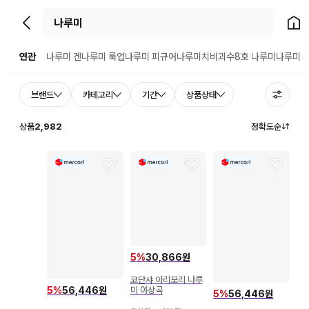
뒤로가기
홈으
연관
나루미 겐
나루미 룩업
나루미 피규어
나루미치비
괴수8호 나루미
나루미 
브랜드
카테고리
기간
상품상태
상품
2,982
정확도순
5
%
30,866원
코단샤 아리모리 나루
5
%
56,446원
미 야상곡
5
%
56,446원