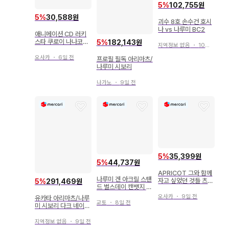
5
%
102,755원
5
%
30,588원
괴수 8호 손수건 호시
나 vs 나루미 BC2
애니메이션 CD 러키
스타 쿠로이 나나코&
5
%
182,143원
지역정보 없음
・
10일 전
나루미 유이 러키 스타
캐릭터 송 12
오사카
・
6일 전
프로필 필독 아리마츠/
나루미 시보리
나가노
・
9일 전
5
%
35,399원
5
%
44,737원
APRICOT 그와 함께
나루미 겐 아크릴 스탠
자고 싶었던 것들 츠바
5
%
291,469원
드 벌스데이 캔뱃지 점
키 쿄스케/나루미 유우
프샵 괴수 8호
지
오사카
・
9일 전
유카타 아리마츠/나루
교토
・
8일 전
미 시보리 다크 네이비
계열 꽃 이어짐
지역정보 없음
・
9일 전