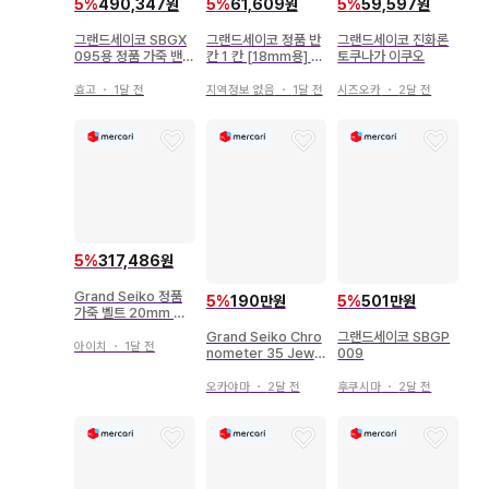
5
%
490,347원
5
%
61,609원
5
%
59,597원
그랜드세이코 SBGX
그랜드세이코 정품 반
그랜드세이코 진화론
095용 정품 가죽 밴드
칸 1 칸 [18mm용] 새
토쿠나가 이쿠오
19mm C004014J9
상품급
효고
・
1달 전
지역정보 없음
・
1달 전
시즈오카
・
2달 전
5
%
317,486원
Grand Seiko 정품
5
%
190만원
5
%
501만원
가죽 벨트 20mm 네
이비
Grand Seiko Chro
그랜드세이코 SBGP
아이치
・
1달 전
nometer 35 Jewel
009
s 43999
오카야마
・
2달 전
후쿠시마
・
2달 전