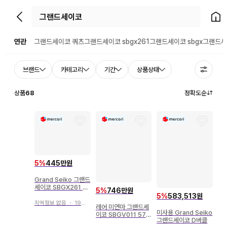
뒤로가기
홈으
연관
그랜드세이코 쿼츠
그랜드세이코 sbgx261
그랜드세이코 sbgx
그랜드세
브랜드
카테고리
기간
상품상태
상품
68
정확도순
5
%
445만원
Grand Seiko 그랜드
세이코 SBGX261 블
5
%
746만원
랙
5
%
583,513원
지역정보 없음
・
19일 전
레어 미연마 그랜드세
미사용 Grand Seiko
이코 SBGV011 57G
그랜드세이코 D버클
S Grand Seiko