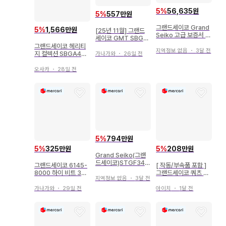
5
%
56,635원
5
%
557만원
그랜드세이코 Grand
5
%
1,566만원
[25년 11월] 그랜드
Seiko 고급 보증서 케
세이코 GMT SBGN
이스 새상품
013 데이트 쿼츠
그랜드세이코 헤리티
지역정보 없음
・
3달 전
지 컬렉션 SBGA443
가나가와
・
26일 전
SEIKO 하나이카다
오사카
・
28일 전
5
%
794만원
5
%
325만원
5
%
208만원
Grand Seiko(그랜
드세이코)STGF345
그랜드세이코 6145-
[ 작동/부속품 포함 ]
중고품
8000 하이 비트 360
그랜드세이코 쿼츠 손
지역정보 없음
・
3달 전
00 자동 와인딩 데이
목시계 정품 벨트
트
가나가와
・
29일 전
아이치
・
1달 전