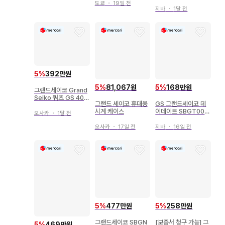
도쿄
・
19일 전
지바
・
1달 전
5
%
392만원
5
%
81,067원
5
%
168만원
그랜드세이코 Grand
Seiko 쿼츠 GS 40m
그랜드 세이코 휴대용
GS 그랜드세이코 데
m 실버
시계 케이스
이데이트 SBGT001
오사카
・
1달 전
9F
오사카
・
17일 전
지바
・
16일 전
5
%
477만원
5
%
258만원
그랜드세이코 SBGN
[보증서 청구 가능] 그
5
%
469만원