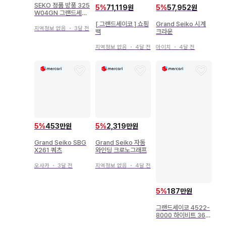
SEKO 정품 방풍 325
5
%
71,119원
5
%
57,952원
W04GN 그랜드세이
코
[ 그랜드세이코 ] 쇼핑
Grand Seiko 시계
지역정보 없음
・
3달 전
백
크라운
지역정보 없음
・
4달 전
아이치
・
4달 전
5
%
453만원
5
%
2,319만원
Grand Seiko SBG
Grand Seiko 자동
X261 쿼츠
와인딩 크로노그래프
오사카
・
3달 전
지역정보 없음
・
4달 전
5
%
187만원
그랜드세이코 4522-
8000 하이비트 360
00