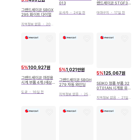
013
랜드세이코 STGF33
7 쿼츠 여성용
그랜드세이코 SBGX
오사카
・
24일 전
야마구치
・
17일 전
295 화이트 다이얼
지역정보 없음
・
20일 전
5
%
100,927원
5
%
1,021만원
5
%
125,067원
그랜드세이코 여성용
그랜드세이코 SBGH
시계 부품 4개 (새상품
SEIKO 정품 부품 32
279 자동 와인딩
급) 및 구매 보증서
0T01AN 시계용 유리
도쿄
・
16일 전
그랜드세이코
지역정보 없음
・
25일 전
지역정보 없음
・
21일 전