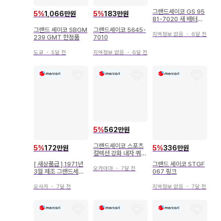
그랜드세이코 GS 95
5
%
1,066만원
5
%
183만원
81-7020 새 배터리
교환 완료, 외부 벨트
그랜드 세이코 SBGM
그랜드세이코 5645-
지역정보 없음
・
6달 전
239 GMT 한정품
7010
도쿄
・
5달 전
지역정보 없음
・
6달 전
5
%
562만원
그랜드세이코 스포츠
5
%
172만원
5
%
336만원
컬렉션 강화 내자 쿼츠
남성용 손목시계
[ 새상품급 ] 1971년
그랜드 세이코 STGF
오카야마
・
7달 전
3월 제조 그랜드세이
067 핑크
코 캡 골드 남성용
오사카
・
7달 전
지역정보 없음
・
7달 전