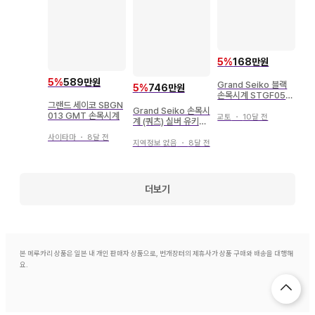
5
%
168만원
5
%
589만원
Grand Seiko 블랙
5
%
746만원
손목시계 STGF055
그랜드 세이코 SBGN
배터리 교환 완료
Grand Seiko 손목시
013 GMT 손목시계
교토
・
10달 전
계 (쿼츠) 실버 유키시
로
사이타마
・
8달 전
지역정보 없음
・
8달 전
더보기
본 메루카리 상품은 일본 내 개인 판매자 상품으로, 번개장터의 제휴사가 상품 구매와 배송을 대행해
요.