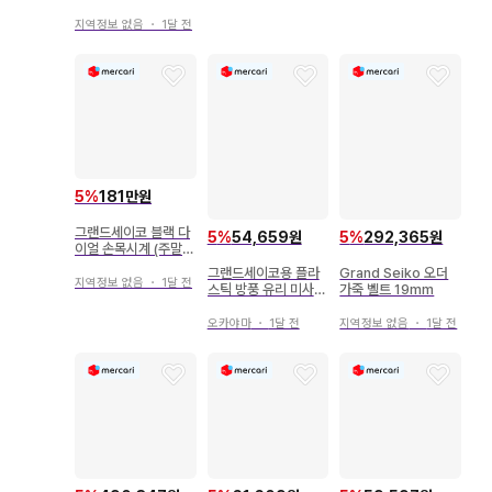
지역정보 없음
・
1달 전
5
%
181만원
그랜드세이코 블랙 다
5
%
54,659원
5
%
292,365원
이얼 손목시계 (주말
특가)
그랜드세이코용 플라
Grand Seiko 오더
지역정보 없음
・
1달 전
스틱 방풍 유리 미사용
가죽 벨트 19mm
새상품 시계 부품 GS
오카야마
・
1달 전
지역정보 없음
・
1달 전