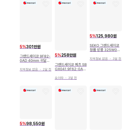
5
%
125,980원
SEKO 그랜드세이코
5
%
301만원
정품 방풍 325W06
GN
5
%
258만원
그랜드세이코 9F82-
지역정보 없음
・
3달 전
0AD 40mm 귀달린
그랜드세이코 쿼츠 SB
모델 상자, 보증서 있
GX041 9F62-0A1
음
지역정보 없음
・
2달 전
0 2020년 11월 OH
오이타
・
3달 전
5
%
98,550원