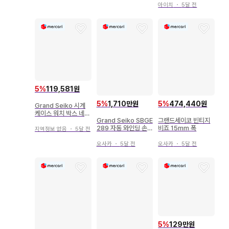
아이치
・
5달 전
5
%
119,581원
5
%
1,710만원
5
%
474,440원
Grand Seiko 시계
케이스 워치 박스 네이
Grand Seiko SBGE
그랜드세이코 빈티지
비
289 자동 와인딩 손목
비죠 15mm 폭
지역정보 없음
・
5달 전
시계 미사용
오사카
・
5달 전
오사카
・
5달 전
5
%
129만원