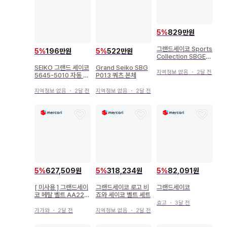
5
%
829만원
그랜드세이코 Sports
5
%
196만원
5
%
522만원
Collection SBGE2
77
SEIKO 그랜드 세이코
Grand Seiko SBG
지역정보 없음
・
2달 전
5645-5010 자동 와
P013 쿼츠 본체
인딩
지역정보 없음
・
2달 전
지역정보 없음
・
2달 전
5
%
627,509원
5
%
318,234원
5
%
82,091원
[ 미사용 ] 그랜드세이
그랜드세이코 로고 비
그랜드세이코
코 메탈 벨트 AA22 B
죠와 세이코 벨트 세트
C 113
효고
・
3달 전
가가와
・
2달 전
지역정보 없음
・
2달 전