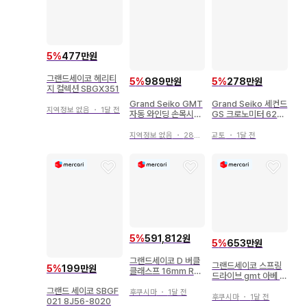
5
%
477만원
그랜드세이코 헤리티
5
%
989만원
5
%
278만원
지 컬렉션 SBGX351
Grand Seiko GMT
Grand Seiko 세컨드
지역정보 없음
・
1달 전
자동 와인딩 손목시계
GS 크로노미터 624
본체
6-9000
지역정보 없음
・
28일 전
교토
・
1달 전
5
%
591,812원
5
%
653만원
그랜드세이코 D 버클
그랜드세이코 스프링
5
%
199만원
클래스프 16mm R03
드라이브 gmt 아베 히
01AC-BK00
로시 VIVANT
그랜드 세이코 SBGF
후쿠시마
・
1달 전
후쿠시마
・
1달 전
021 8J56-8020