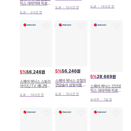
술사 컴플리트 북 (오
이션 강철의 연금술사
믹스 아라카와 히로시
비 포함)
도쿄
・
14시간 전
강철의 연금술사 1
도쿄
・
15시간 전
도쿄
・
2시간 전
5
%
56,246원
5
%
56,246원
5
%
28,669원
스퀘어 에닉스 강철의
스퀘어 에닉스 스토리
연금술사 샴발라를 정
사이드/TV 애니메이
스퀘어 에닉스 간간코
복하는 자 Absolute
션 강철의 연금술사 컴
믹스 아라카와 히로시
CinemaGuide (오비
도쿄
・
15시간 전
플리트 북 (띠 포함)
강철의 연금술사 13
도쿄
・
14시간 전
포함)
오사카
・
1일 전