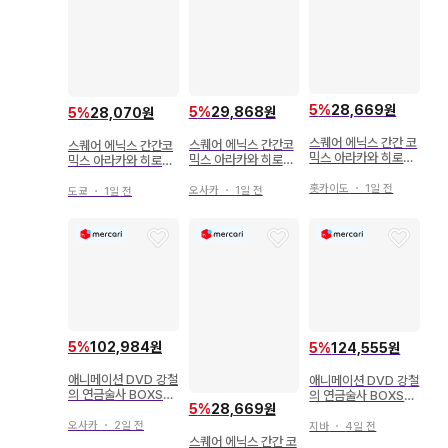
5
%
28,669원
5
%
29,868원
5
%
28,070원
스퀘어 에닉스 간간 코
스퀘어 에닉스 간간코
스퀘어 에닉스 간간코
믹스 아라카와 히로시
믹스 아라카와 히로시
믹스 아라카와 히로시
[강철의 연금술사] 3
강철의 연금술사 1
강철의 연금술사 19
권 이미지는 참고 이미
홋카이도
・
1일 전
오사카
・
1일 전
도쿄
・
1일 전
지입니다
5
%
102,984원
5
%
124,555원
애니메이션 DVD 강철
애니메이션 DVD 강철
의 연금술사 BOXSE
의 연금술사 BOXSE
5
%
28,669원
T ARCHIVES
T ARCHIVES
오사카
・
2일 전
지바
・
4일 전
스퀘어 에닉스 간간 코