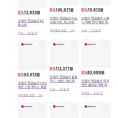
5
%
70,613원
5
%
145,971원
5
%
72,833원
강철의 연금술사 스퀘
강철의 연금술사 FUL
강철의 연금술사 B2
니 카페 런치 매트 하
LMETAL ALCHEMI
포스터
가렌
ST 티셔츠 블랙 M
도쿄
・
20일 전
지역정보 없음
・
22일 전
나라
・
28일 전
5
%
112,377원
5
%
83,688원
5
%
93,613원
강철의 연금술사 귈귈
강철의 연금술사 하가
미니 스탠드 에드워드
강철의 연금술사 DVD
렌전 콜라보 카페 아크
로이 2종 세트
세트 스틸 케이스 포함
릴 키링 에드워드
도쿄
・
20일 전
오사카
・
21일 전
지역정보 없음
・
26일 전