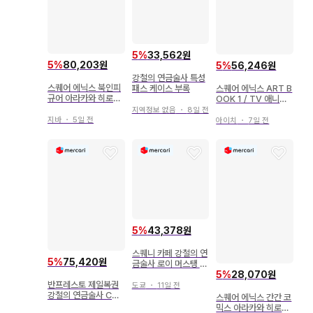
5
%
33,562원
5
%
80,203원
5
%
56,246원
강철의 연금술사 특성
스퀘어 에닉스 북인피
패스 케이스 부록
스퀘어 에닉스 ART B
규어 아라카와 히로시
OOK 1 / TV 애니메
강철의 연금술사 북인
이션 강철의 연금술사
지역정보 없음
・
8일 전
피규어 RED(미개봉)
지바
・
5일 전
아이치
・
7일 전
5
%
43,378원
스퀘니 카페 강철의 연
5
%
75,420원
금술사 로이 머스탱 코
5
%
28,070원
스터
반프레스토 제일복권
도쿄
・
11일 전
강철의 연금술사 C상
스퀘어 에닉스 간간 코
로이 머스탱 피규어
믹스 아라카와 히로시