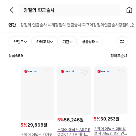
뒤로가기
홈으
연관
강철의 연금술사 시계
강철의 연금술사 피규어
강철의연금술사
강철의_연
브랜드
카테고리
기간
상품상태
상품
659
정확도순
5
%
50,253원
5
%
56,246원
5
%
29,868원
스퀘어 에닉스 마테리
스퀘어 에닉스 ART B
얼 사이드/강철의 연금
OOK 1 / TV 애니메
스퀘어 에닉스 간간코