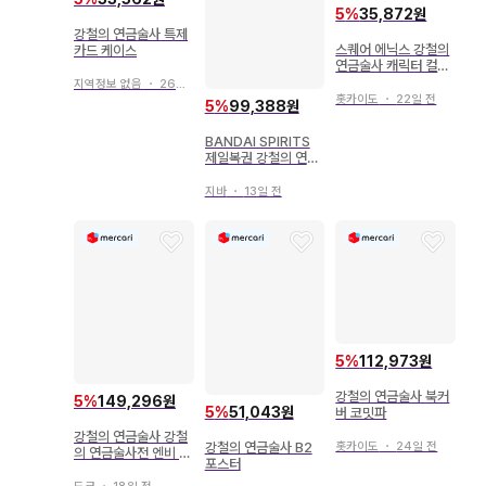
5
%
35,872원
강철의 연금술사 특제
스퀘어 에닉스 강철의
카드 케이스
연금술사 캐릭터 컬렉
션 (오비 포함)
지역정보 없음
・
26일 전
홋카이도
・
22일 전
5
%
99,388원
BANDAI SPIRITS
제일복권 강철의 연금
술사 FULLMETAL A
LCHEMIST 문을 연
지바
・
13일 전
자들 라스트 원상 에드
워드 엘릭 라스트 원v
er. MASTERLISE
5
%
112,973원
강철의 연금술사 북커
5
%
149,296원
5
%
51,043원
버 코밋파
강철의 연금술사 강철
강철의 연금술사 B2
홋카이도
・
24일 전
의 연금술사전 엔비 질
포스터
투 반지 링 에드워드
기계 갑옷