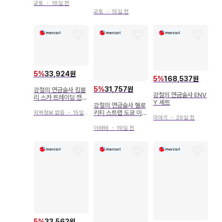
교토
・
18일 전
이션 강철의 연금술사
(오비 포함)
교토
・
15일 전
5
%
33,924원
5
%
168,537원
5
%
31,757원
강철의 연금술사 킴블
강철의 연금술사 ENV
리 스카 트레이딩 캔뱃
Y 세트
지 약속의 날 하가렌
강철의 연금술사 헬로
키티 스트랩 도쿄 이케
지역정보 없음
・
15일 전
미야기
・
26일 전
부쿠로 오토메 로드 버
전
이와테
・
19일 전
5
%
33,562원