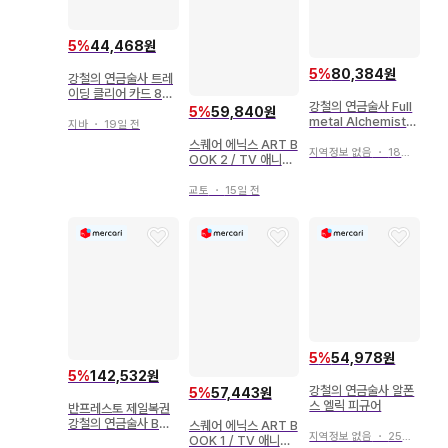
5
%
44,468원
5
%
80,384원
강철의 연금술사 트레
이딩 클리어 카드 8장
강철의 연금술사 Full
세트
5
%
59,840원
metal Alchemist
지바
・
19일 전
'05 애니메이션 티셔
스퀘어 에닉스 ART B
츠
지역정보 없음
・
18일 전
OOK 2 / TV 애니메
이션 강철의 연금술사
(띠 포함)
교토
・
15일 전
5
%
54,978원
5
%
142,532원
강철의 연금술사 알폰
5
%
57,443원
스 엘릭 피규어
반프레스토 제일복권
강철의 연금술사 B상
스퀘어 에닉스 ART B
지역정보 없음
・
25일 전
알폰스 엘릭 피규어
OOK 1 / TV 애니메