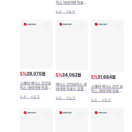
믹스 아라카와 히로무
강철의 연금술사 3
도쿄
・
2일 전
5
%
28,070원
5
%
34,062원
5
%
31,664원
스퀘어 에닉스 간간코
에닉스 간간코믹스 아
스퀘어 에닉스 간간 코
믹스 아라카와 히로시
라카와 히로시 강철의
믹스 아라카와 히로시
강철의 연금술사 26
연금술사 한정판 개봉
강철의 연금술사 최초
도쿄
・
4일 전
미개봉 7
도쿄
・
4일 전
한정판 14
도쿄
・
4일 전