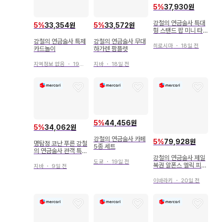
5
%
37,930원
강철의 연금술사 특대
5
%
33,354원
5
%
33,572원
형 스탠드 팝 미니 타
월
강철의 연금술사 특제
강철의 연금술사 무대
히로시마
・
18일 전
카드놀이
하가렌 팜플렛
지역정보 없음
・
19일 전
지바
・
18일 전
5
%
44,456원
5
%
34,062원
강철의 연금술사 카페
5
%
79,928원
명탐정 코난 푸른 강철
5종 세트
의 연금술사 관객 특전
강철의 연금술사 제일
(4D) 4D 어트랙션 상
도쿄
・
19일 전
복권 알폰스 엘릭 피규
영용 입국 사증 & 싱가
지바
・
9일 전
어
포르 관광 기념품 그림
엽서
이바라키
・
20일 전