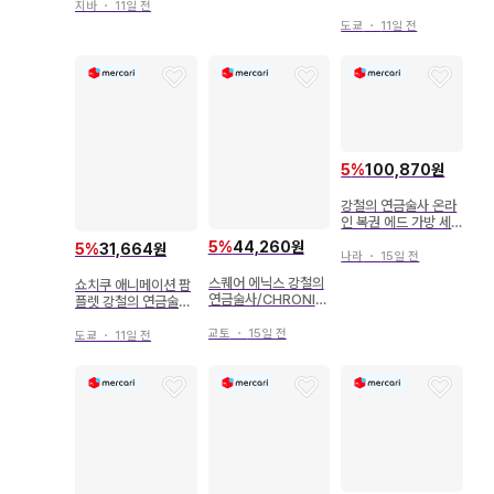
지바
・
11일 전
강철의 연금술사 7
도쿄
・
11일 전
5
%
100,870원
강철의 연금술사 온라
인 복권 에드 가방 세
트
5
%
44,260원
5
%
31,664원
나라
・
15일 전
스퀘어 에닉스 강철의
쇼치쿠 애니메이션 팜
연금술사/CHRONIC
플렛 강철의 연금술사
LE
탄식의 언덕의 성스러
운 별 2011년
교토
・
15일 전
도쿄
・
11일 전