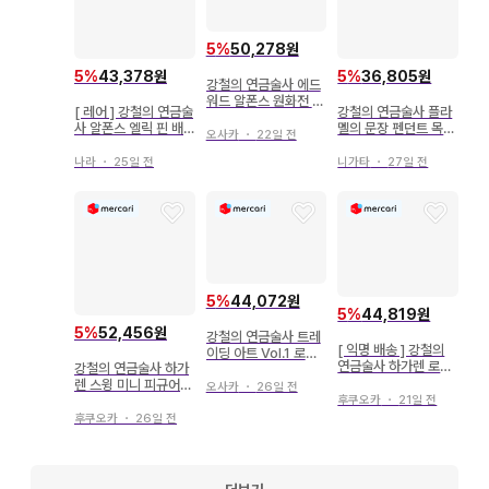
5
%
50,278원
5
%
43,378원
5
%
36,805원
강철의 연금술사 에드
워드 알폰스 원화전 하
[ 레어 ] 강철의 연금술
강철의 연금술사 플라
가렌 아크릴 스탠드
사 알폰스 엘릭 핀 배
멜의 문장 펜던트 목걸
오사카
・
22일 전
지
이
나라
・
25일 전
니가타
・
27일 전
5
%
44,072원
5
%
44,819원
5
%
52,456원
강철의 연금술사 트레
[ 익명 배송 ] 강철의
이딩 아트 Vol.1 로이
연금술사 하가렌 로이
강철의 연금술사 하가
머스탱
리자 아크릴 스탠드 세
렌 스윙 미니 피규어
오사카
・
26일 전
트
후쿠오카
・
21일 전
세트
후쿠오카
・
26일 전