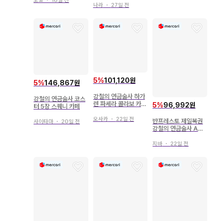
도쿄
・
18일 전
나라
・
27일 전
5
%
101,120원
5
%
146,867원
강철의 연금술사 하가
강철의 연금술사 코스
렌 파세라 콜라보 카페
5
%
96,992원
터 5장 스퀘니 카페
코스터
오사카
・
22일 전
반프레스토 제일복권
사이타마
・
20일 전
강철의 연금술사 A상
에드워드 엘릭 피규어
지바
・
22일 전