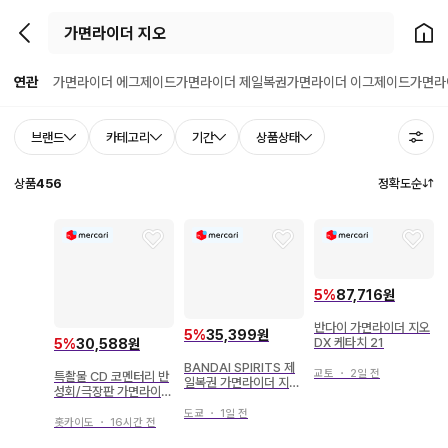
뒤로가기
홈으
연관
가면라이더 에그제이드
가면라이더 제일복권
가면라이더 이그제이드
가면라
브랜드
카테고리
기간
상품상태
상품
456
정확도순
5
%
87,716원
반다이 가면라이더 지오
5
%
35,399원
DX 케타치 21
5
%
30,588원
BANDAI SPIRITS 제
교토
・
2일 전
특촬물 CD 코멘터리 반
일복권 가면라이더 지오
성회/극장판 가면라이더
feat. 헤이세이 레전드
지오 Over Quartzer
라이더 vol.2 E상 가면
도쿄
・
1일 전
컬렉터즈 팩
홋카이도
・
16시간 전
라이더 고스트 그레이트
풀혼 파워업 가면라이더