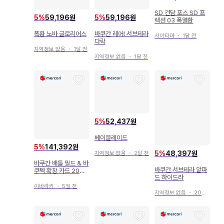
SD 건담 포스 SD 프
5
%
59,196원
5
%
59,196원
렉션 03 폭열환
폭환 노바 글로리어스
바쿠간 레어! 서브테라
사이타마
・
1달 전
다락
지역정보 없음
・
1달 전
지역정보 없음
・
1달 전
5
%
52,437원
베이블레이드
5
%
141,392원
5
%
48,397원
지역정보 없음
・
2달 전
바쿠간 배틀 필드 & 바
바쿠간 서브테라 알파
쿠텍 확장 카드 20팩
드 하이드라
(3장 x 10, 4장 x 10)
이바라키
・
5일 전
지역정보 없음
・
20일 전