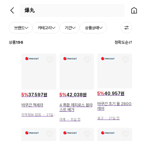
뒤로가기
홈으
브랜드
카테고리
기간
상품상태
상품
196
정확도순
5
%
40,957원
5
%
37,597원
5
%
42,038원
바쿠간 초기 물 280G
바쿠간 액세라
4 폭환 제피로스 블라
레어
스트 베가
지역정보 없음
・
21일 전
효고
・
21일 전
미에
・
8일 전