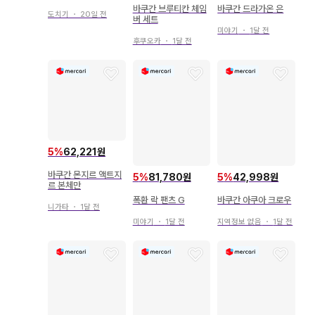
바쿠간 브루티칸 체임
바쿠간 드라가온 은
도치기
・
20일 전
버 세트
미야기
・
1달 전
후쿠오카
・
1달 전
5
%
62,221원
바쿠간 몬지르 액트지
5
%
81,780원
5
%
42,998원
르 본체만
폭환 락 팬츠 G
바쿠간 아쿠아 크로우
니가타
・
1달 전
미야기
・
1달 전
지역정보 없음
・
1달 전