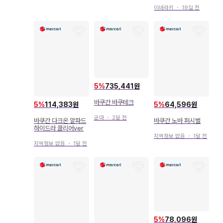
이바라키
・
19일 전
5
%
735,441원
바쿠간 바쿠테크
5
%
114,383원
5
%
64,596원
군마
・
2달 전
바쿠간 다크온 알파드
바쿠간 노바 퍼시벌
하이드라 클리어ver
지역정보 없음
・
1달 전
지역정보 없음
・
1달 전
5
%
78,096원