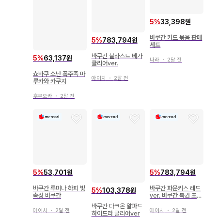
5
%
33,398원
바쿠간 카드 묶음 판매
5
%
783,794원
세트
바쿠간 블라스트 베가
5
%
63,137원
나라
・
2달 전
클리어ver.
쇼바쿠 쇼난 폭주족 마
아이치
・
2달 전
루카와 카쿠지
후쿠오카
・
2달 전
5
%
53,701원
5
%
783,794원
바쿠간 루미나 하피 빛
바쿠간 파문키스 레드
5
%
103,378원
속성 바쿠간
ver. 바쿠간 복권 포인
트 한정판
바쿠간 다크온 알파드
아이치
・
2달 전
아이치
・
2달 전
하이드라 클리어ver