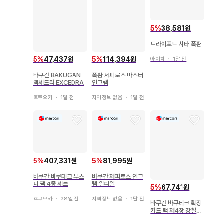
5
%
38,581원
트라이포드 시타 폭환
5
%
47,437원
5
%
114,394원
아이치
・
1달 전
바쿠간 BAKUGAN
폭환 제피로스 마스터
엑세드라 EXCEDRA
인그램
후쿠오카
・
1달 전
지역정보 없음
・
1달 전
5
%
407,331원
5
%
81,995원
바쿠간 바쿠테크 부스
바쿠간 제피로스 인그
터 팩 4종 세트
램 알타일
5
%
67,741원
후쿠오카
・
28일 전
지역정보 없음
・
1달 전
바쿠간 바쿠테크 확장
카드 팩 제4장 강철의
유대편 10팩