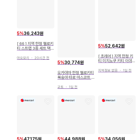
5
%
36,243원
[ 66 ] 지역 한정 헬로키
5
%
52,642원
티 스트랩 3종 세트 택
없음
[ 초레어 ] 지역 한정 키
아오모리
・
20시간 전
티 미치노쿠 키티 이야기
5
%
30,774원
헬로키티 끈 스트랩 단종
지역정보 없음
・
1일 전
오카야마 한정 헬로키티
복숭아 타로 마스코트 스
트랩
교토
・
1일 전
5
%
47,175원
5
%
44,988원
5
%
34,056원