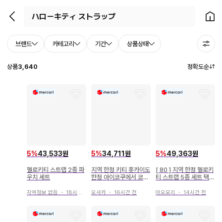
뒤로가기
홈으
브랜드
카테고리
기간
상품상태
상품
3,640
정확도순
5
%
43,533원
5
%
34,711원
5
%
49,363원
헬로키티 스트랩 2종 파
지역 한정 키티 홋카이도
[ 80 ] 지역 한정 헬로키
우치 세트
한정 아이코쿠에서 코후
티 스트랩 5종 세트 택
행 매듭 스트랩 헬로키티
없음
지역정보 없음
・
18시간 전
오사카
・
16시간 전
아오모리
・
14시간 전