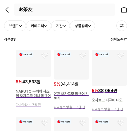
뒤로가기
홈으
브랜드
카테고리
기간
상품상태
상품
33
정확도순
5
%
43,533원
5
%
34,414원
5
%
38,054원
NARUTO 우치하 사스
은혼 오차토모 피규어 긴
케 오챠토모 미니 피규어
토키
오챠토모 피규어 니오
가나가와
・
7일 전
지역정보 없음
・
1달 전
지역정보 없음
・
1달 전