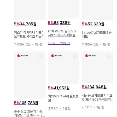
5
%
65,388원
5
%
34,785원
5
%
52,639원
ONEPIECE 원피스 오
앙스타 타카미네 미도리
[ free! ] 오챠토모 3종
챠토모 시리즈 해적들의
오챠토모 시리즈 피규어
세트
연회 세미 컴프
오이타
・
26일 전
지역정보 없음
・
1달 전
지역정보 없음
・
1달 전
5
%
134,948원
5
%
41,952원
새상품 오챠토모 시리즈
지라이야 피규어 오챠토
ONE PIECE 해적들의
모
5
%
105,783원
티타임 피규어
사이타마
・
1달 전
후쿠오카
・
2달 전
순수 실크 호몬기 이중
기모노 파랑 초화 무늬