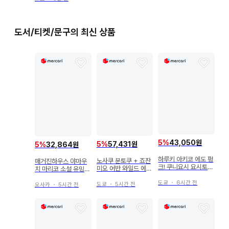
도서/티켓/문구의 최신 상품
5
%
43,050원
5
%
57,431원
5
%
32,864원
하루키 아키코 에도 펑
노사쿠 분토쿠 + 죠잔
매거진하우스 야마우
크! 쿠니요시 요시토시
미오 어반 와일드 에콜
치 마리코 소설 유밍
의 환상극화
로지
모든 것은 메시지
도쿄
・
6시간 전
도쿄
・
5시간 전
오사카
・
5시간 전