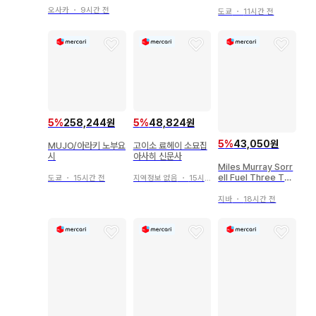
프라제타
오사카
・
9시간 전
도쿄
・
11시간 전
5
%
258,244원
5
%
48,824원
5
%
43,050원
MUJO/아라키 노부요
고이소 료헤이 소묘집
시
아사히 신문사
Miles Murray Sorr
ell Fuel Three Tho
도쿄
・
15시간 전
지역정보 없음
・
15시간 전
usand
지바
・
18시간 전