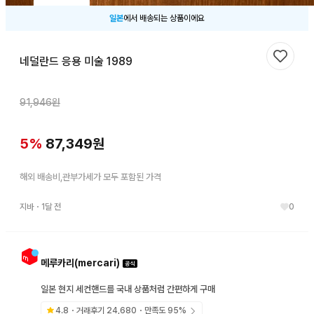
일본
에서 배송되는 상품이에요
네덜란드 응용 미술 1989
찜하기
91,946
원
5
%
87,349
원
해외 배송비,관부가세가 모두 포함된 가격
지바
・
1달 전
0
메루카리(mercari)
일본 현지 세컨핸드를 국내 상품처럼 간편하게 구매
4.8
・거래후기
24,680
・만족도
95
%