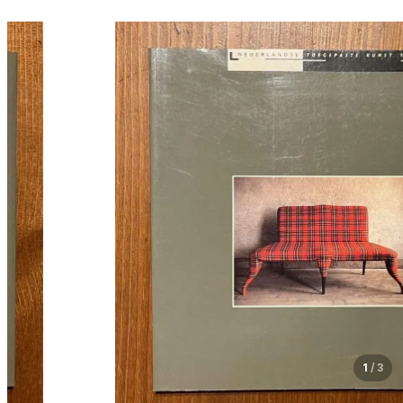
1
/
3