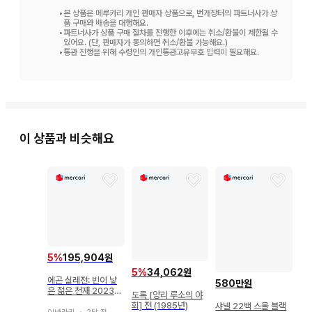
•
본 상품은 메루카리 개인 판매자 상품으로, 번개장터의 파트너사가 상
품 구매와 배송을 대행해요.
•
파트너사가 상품 구매 절차를 진행한 이후에는 취소/환불이 제한될 수
있어요. (단, 판매자가 동의하면 취소/환불 가능해요.)
•
통관 진행을 위해 수령인의 개인통관고유부호 입력이 필요해요.
이 상품과 비슷해요
5
%
195,904원
5
%
34,062원
에곤 실레전: 빈이 낳
580만원
은 젊은 천재 2023년
도록 [앙리 루소의 야
한정 300부 도록
회] 전 (1985년)
샤넬 22백 스몰 블랙