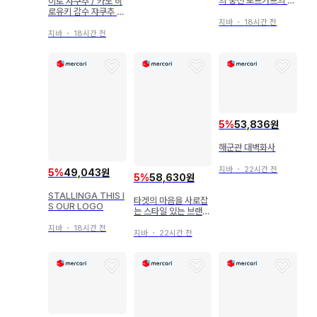
의 궁전 토프카프의 미
이토 쟈쿠추 / 카노 히
(2019년)
로유키 감수 쟈쿠추 명
보 프라이스 컬렉션과
지바
・
18시간 전
화조풍월
지바
・
18시간 전
5
%
53,836원
해군관 대벽화사
지바
・
22시간 전
5
%
49,043원
5
%
58,630원
STALLINGA THIS I
타겟의 마음을 사로잡
S OUR LOGO
는 스타일 있는 브랜딩
디자인
지바
・
18시간 전
지바
・
22시간 전