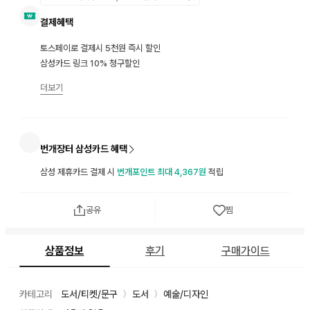
결제혜택
토스페이로 결제시 5천원 즉시 할인
삼성카드 링크 10% 청구할인
더보기
번개장터 삼성카드 혜택
삼성 제휴카드 결제 시
번개포인트 최대 4,367원
적립
공유
찜
상품정보
후기
구매가이드
카테고리
도서/티켓/문구
도서
예술/디자인
〉
〉