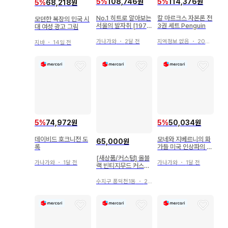
5
%
108,746원
5
%
114,376원
5
%
68,218원
No.1 히트로 알아보는
칼 마르크스 자본론 전
모던한 복장의 민국 시
서울의 발자취 [1970
3권 세트 Penguin
대 여성 광고 그림
년대 편]
가나가와
・
2달 전
지역정보 없음
・
20일 전
지바
・
14일 전
5
%
74,972원
5
%
50,034원
데이비드 호크니전 도
모네와 지베르니의 화
65,000원
록
가들 미국 인상파의 시
작 미술전 도록
[새상품/커스텀] 올블
가나가와
・
1달 전
가나가와
・
1달 전
랙 빈티지무드 커스텀
시계
수지구 풍덕천1동
・
27일 전