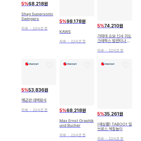
5
%
68,218원
Shag Supersonic
Swingers
5
%
98,178원
5
%
74,210원
지바
・
22시간 전
KAWS
가와데 쇼보 신샤 귀도
크레팍스 발렌티나 Va
지바
・
22시간 전
lentina
지바
・
22시간 전
5
%
53,836원
해군관 대벽화사
5
%
68,218원
지바
・
22시간 전
5
%
35,261원
Max Ernst Graphik
[새상품] TABOO1 일
und Bucher
브로스 색칠놀이
지바
・
22시간 전
지바
・
22시간 전