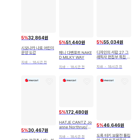
5
%
32,864원
5
%
55,034원
5
%
51,440원
시모나카 나호 어린이
디자인의 서랍 27 그
문양 도감
페니 다벤포트 NAKE
래픽사 편집부 특집 현
D MILKY WAY
대 인쇄 미술 대전
지바
・
18시간 전
지바
・
18시간 전
지바
・
18시간 전
5
%
172,480원
HATJE CANTZ Jo
5
%
46,646원
anne Northrup/Mi
5
%
30,467원
chael Rush LEO VI
도록 터키 보물전 튤립
LLAREAL
지바
・
18시간 전