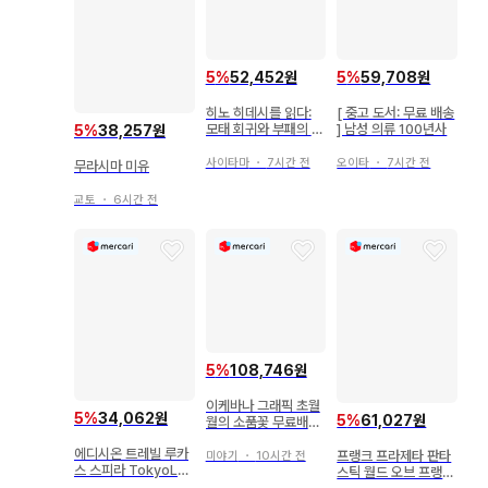
5
%
52,452원
5
%
59,708원
히노 히데시를 읽다:
[ 중고 도서: 무료 배송
모태 회귀와 부패의 미
] 남성 의류 100년사
5
%
38,257원
학
사이타마
・
7시간 전
오이타
・
7시간 전
무라시마 미유
교토
・
6시간 전
5
%
108,746원
이케바나 그래픽 초월
5
%
34,062원
5
%
61,027원
월의 소품꽃 무료배송
즉시 구매 가능
에디시온 트레빌 루카
프랭크 프라제타 판타
미야기
・
10시간 전
스 스피라 TokyoLov
스틱 월드 오브 프랭크
eDoll