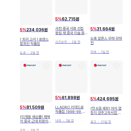
5
%
62,715원
사천 중국 서화 선집
5
%
31,664원
5
%
234,036원
왕림 제 중국 미술 화
집 고서 익명 배송
도록 알폰스 무하 무하
[ 희귀 고서 ] 로렌스
시즈오카
・
2달 전
전
할프린 작품집
지바
・
1일 전
도쿄
・
2달 전
5
%
61,898원
5
%
424,695원
LLADRO 리야드로
5
%
81,509원
[전 6권 세트] 어석 엽
작품집 1998-99 외
창치 양주고적서점 새
국도서
[미개봉 새상품] 제백
상품급 영인 책장입 금
나라
・
1달 전
석 중국 근대 회화의
석학 탁본 완본
효고
・
21일 전
거장 도록
교토
・
3달 전