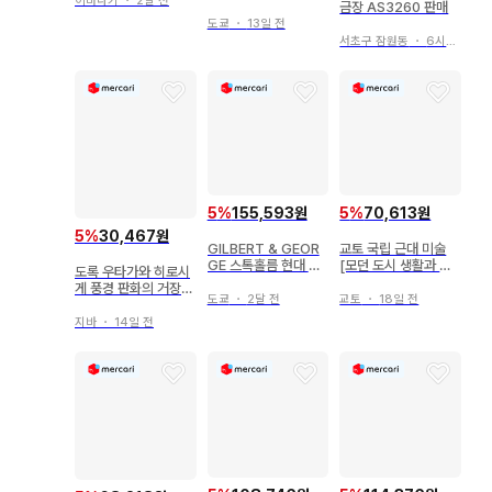
이바라키
・
2달 전
금장 AS3260 판매
도쿄
・
13일 전
서초구 잠원동
・
6시간 전
5
%
155,593원
5
%
70,613원
5
%
30,467원
GILBERT & GEOR
교토 국립 근대 미술
GE 스톡홀름 현대 미
[모던 도시 생활과 다
도록 우타가와 히로시
술관 레어 포스터
케히사 유메지전] 도록
게 풍경 판화의 거장
도쿄
・
2달 전
교토
・
18일 전
히로시게 (1991년)
지바
・
14일 전