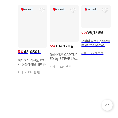
5
%
98,178원
오바타 타쿠 Spectru
m of the Move 타
5
%
104,170원
쿠 오바타 드로잉
5
%
43,050원
지바
・
22시간 전
BANKSY CAPTUR
ED by STEVE LAZ
히라야마 이쿠오 약사
ARIDES 2nd editio
사 현장삼장원 대벽화
n BOX 포함
지바
・
22시간 전
지바
・
22시간 전