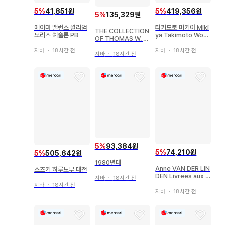
5
%
41,851원
5
%
419,356원
5
%
135,329원
에이머 밸런스 윌리엄
타키모토 미키야 Miki
THE COLLECTION
모리스 예술론 PB
ya Takimoto Work
OF THOMAS W. O
s 1998-2023 프린
ATMAN LABELS S
트 포함 한정판 #1
지바
・
18시간 전
지바
・
18시간 전
ERIES 1
지바
・
18시간 전
5
%
93,384원
5
%
74,210원
5
%
505,642원
1980년대
Anne VAN DER LIN
스즈키 하루노부 대전
DEN Livrees aux c
지바
・
18시간 전
hiens
지바
・
18시간 전
지바
・
18시간 전