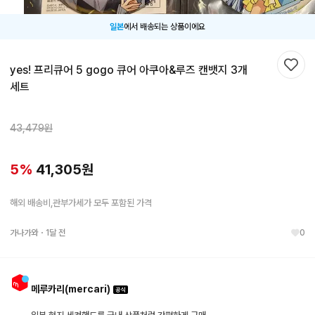
일본
에서 배송되는 상품이에요
yes! 프리큐어 5 gogo 큐어 아쿠아&루즈 캔뱃지 3개
찜하
세트
43,479
원
5
%
41,305
원
해외 배송비,관부가세가 모두 포함된 가격
가나가와
・
1달 전
0
메루카리(mercari)