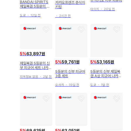
부 나카노 미쿠 피규어
BANDAI SPIRITS
카카오프렌즈 춘식이
제일복권 5등분의 신
키링
아이치
・
20일 전
부* 다섯 쌍둥이로부
터 사랑을 담아 D상 나
도쿄
・
12일 전
・
2시간 전
카노 네잎 1/7 Grace
master 피규어
5
%
63,897원
5
%
59,761원
5
%
53,165원
제일복권 5등분의 신
부 피규어 세트 나카노
5등분의 신부 피규어
5등분의 신부 제일복
이치카 A상 순회의 궤
3종 세트
권 A상 피규어 나카노
적
지역정보 없음
・
2달 전
이치카 3종 세트
오사카
・
19일 전
도쿄
・
1달 전
5
%
69,635원
5
%
63,051원