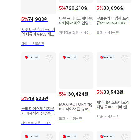
5
%
720,210원
5
%
30,696원
아존 퓨어니모 케이온!
부르쥬라 마법사 프리
5
%
74,903원
아키야마 미오 인형 피
큐어!! MIRAI DAYS
규어
홀로그램 캔뱃지 이자
벚꽃 미쿠 슈퍼 프리미
요이 리코
지역정보 없음
・
40분 전
도쿄
・
41분 전
엄 피규어 Ver.3 재도
색 & UV 컷 가공
미에
・
39분 전
5
%
38,542원
5
%
130,424원
5
%
49,528원
세일러문 스토어 오리
MAXFACTORY fig
지널 오로라 라메 캔뱃
콘도 다이스케 메지루
ma 라이자 린 슈타우
지 B ~미소 ver.~ 슈
시 액세서리 전 7종 컴
트 535
퍼 세일러 치비문
지바
・
45분 전
플리트 세트
도쿄
・
45분 전
지역정보 없음
・
44분 전