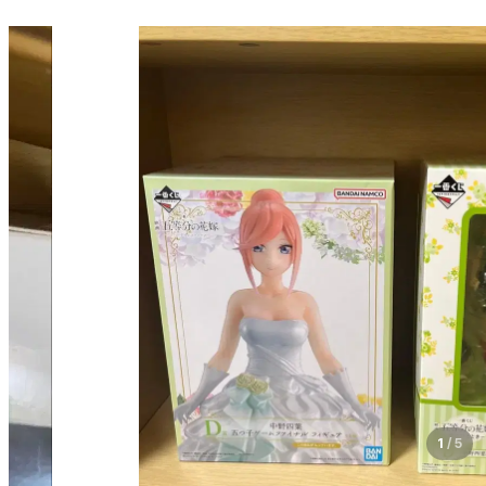
1
/
5