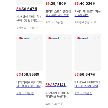
5
%
29,490원
5
%
40,026원
5
%
56,647원
프리티 스토어 출장점
치어리 참 플로키 피규
in 마루이 영화 트로피
어 4종 세트
세가 하이 프리미엄 피
컬 루즈! 프리큐어 눈
규어 극장판 [체인소
의 프린세스와 기적의
도쿄
・
16분 전
지역정보 없음
・
18분 전
맨 레제 편] 천사의 악
반지 캔뱃지 컬렉션 스
마
홋카이도
・
14분 전
즈무라 산고
5
%
108,955원
5
%
56,647원
나의 히어로 아카데미
BANDAI SPIRITS E
5
%
137,514원
아 ~행복 위에~ C상
FFECTREME 데이다
토도로키 쇼토 MAST
라
BANDAI SPIRITS
ERLISE
시가
・
19분 전
도쿄
・
26분 전
제일복권 유유백서 암
흑무술회편 B상 우라
이 유스케 MASTERL
도쿄
・
26분 전
ISE