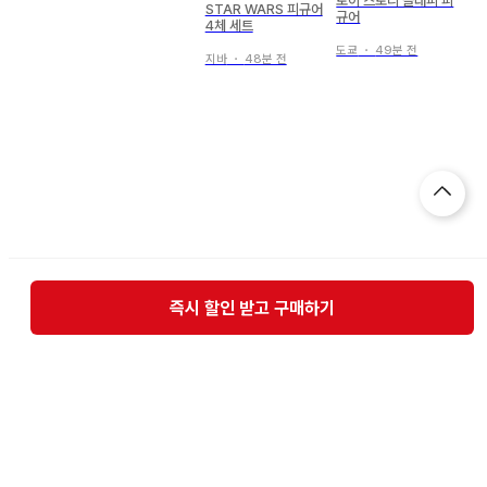
토이 스토리 슬래피 피
STAR WARS 피규어
규어
4체 세트
도쿄
・
49분 전
지바
・
48분 전
즉시 할인 받고 구매하기