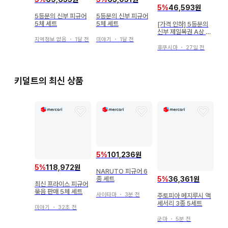
5
%
46,593원
5등분의 신부 피규어
5등분의 신부 피규어
5체 세트
5체 세트
[가격 인하] 5등분의
신부 제일복권 A상 나
카노 이치카 피규어
지역정보 없음
・
1달 전
미야기
・
1달 전
후쿠시마
・
27일 전
키덜트의 최신 상품
5
%
101,236원
5
%
118,972원
NARUTO 피규어 6
5
%
36,361원
종 세트
최신 프라이스 피규어
묶음 판매 5체 세트
사이타마
・
3분 전
주토피아 메지루시 액
세서리 3종 5세트
미야기
・
32초 전
군마
・
5분 전