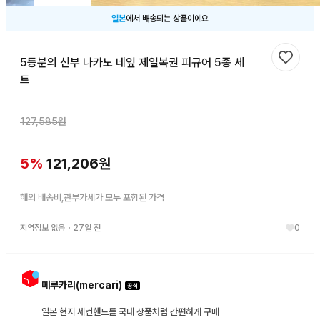
일본
에서 배송되는 상품이에요
5등분의 신부 나카노 네잎 제일복권 피규어 5종 세
찜하기
트
127,585
원
5
%
121,206
원
해외 배송비,관부가세가 모두 포함된 가격
지역정보 없음
・
27일 전
0
메루카리(mercari)
일본 현지 세컨핸드를 국내 상품처럼 간편하게 구매