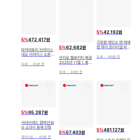
5
%
42,192원
5
%
472,417원
극장판 체인소 맨 레제
편 하이 프리미엄 피규
5
%
62,682원
타카라토미 브라이스
어 레제
네오 브라이스 도론조
도쿄
・
46분 전
산리오 헬로키티 복권
미츠 브라이스
2025년 11월 1. 봉제
지바
・
45분 전
인형
지바
・
46분 전
5
%
95,287원
서러브레드 컬렉션 BI
G 소다시 봉제 인형
5
%
481,127원
5
%
57,403원
홋카이도
・
46분 전