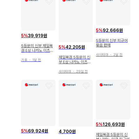
5
%
92,666원
5
%
39,919원
5등분의 신부 피규어
묶음 판매
5등분의 신부 제일복
5
%
42,205원
권 E상 나카노 이츠키
피규어
사이타마
・
2달 전
제일복권 5등분의 신
기후
・
1달 전
부 E상 나카노 이츠키
피규어
사이타마
・
29일 전
5
%
126,693원
5
%
69,924원
4,700원
제일복권 5등분의 신