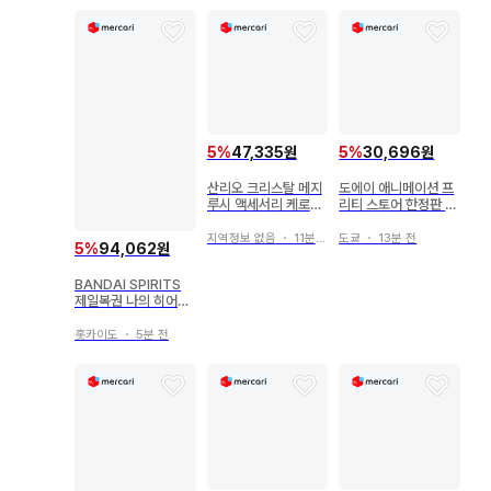
5
%
47,335원
5
%
30,696원
산리오 크리스탈 메지
도에이 애니메이션 프
루시 액세서리 케로케
리티 스토어 한정판 썸
로 파티 헬로키티
머 바케이션 캔뱃지 산
호 (업)
지역정보 없음
・
11분 전
도쿄
・
13분 전
5
%
94,062원
BANDAI SPIRITS
제일복권 나의 히어로
아카데미아 I'm Read
y C상 토도로키 쇼토
홋카이도
・
5분 전
MASTERLISE