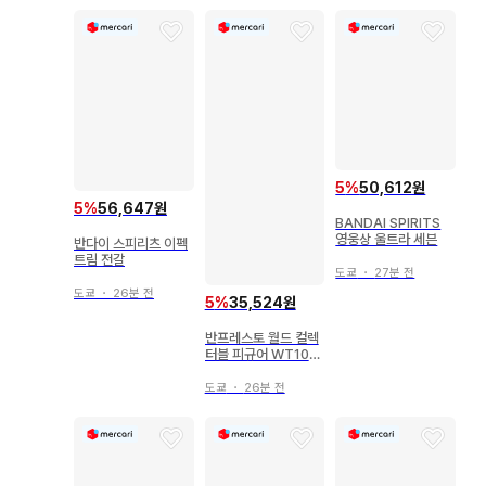
5
%
50,612원
5
%
56,647원
BANDAI SPIRITS
영웅상 울트라 세븐
반다이 스피리츠 이펙
트림 전갈
도쿄
・
27분 전
도쿄
・
26분 전
5
%
35,524원
반프레스토 월드 컬렉
터블 피규어 WT100
기념 오다 에이치로 작
화 대해적백경 대해적
도쿄
・
26분 전
백경4 우루지