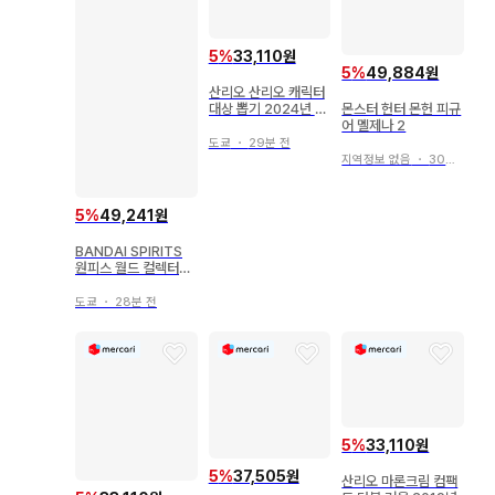
5
%
33,110원
5
%
49,884원
산리오 산리오 캐릭터
대상 뽑기 2024년 9
몬스터 헌터 몬헌 피규
월 17. 소품함 케로케
어 멜제나 2
로케로피
도쿄
・
29분 전
지역정보 없음
・
30분 전
5
%
49,241원
BANDAI SPIRITS
원피스 월드 컬렉터블
피규어-WT100 기념
오다 에이치로 작화 대
도쿄
・
28분 전
해적백경 대해적백경5
스크래치멘 아푸
5
%
33,110원
5
%
37,505원
산리오 마론크림 컴팩