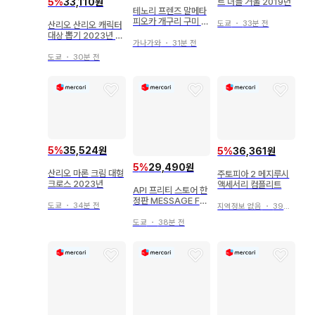
5
%
33,110원
트 더블 거울 2019년
테노리 프렌즈 말메타
피오카 개구리 구미 개
도쿄
・
33분 전
산리오 산리오 캐릭터
구리 개구리 피규어 식
대상 뽑기 2023년 9
품 완구
가나가와
・
31분 전
월 5. 보냉백 포차코
도쿄
・
30분 전
5
%
35,524원
5
%
36,361원
5
%
29,490원
산리오 마론 크림 대형
주토피아 2 메지루시
크로스 2023년
액세서리 컴플리트
API 프리티 스토어 한
정판 MESSAGE FO
도쿄
・
34분 전
지역정보 없음
・
39분 전
R YOU 캔뱃지 집합
도쿄
・
38분 전