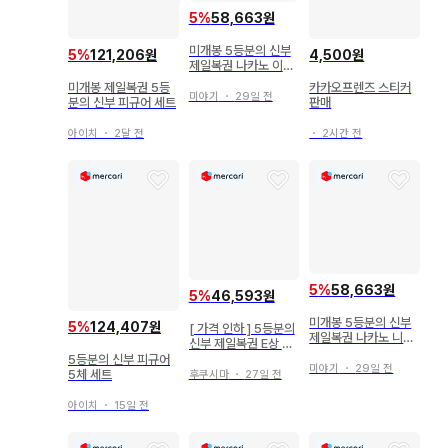
5
%
58,663원
미개봉 5등분의 신부
5
%
121,206원
4,500원
제일복권 나카노 이츠
키 피규어 2종 세트
미개봉 제일복권 5등
카카오프렌즈 스티커
미야기
・
29일 전
분의 신부 피규어 세트
판매
아이치
・
2달 전
・
2시간 전
5
%
58,663원
5
%
46,593원
미개봉 5등분의 신부
5
%
124,407원
[ 가격 인하 ] 5등분의
제일복권 나카노 니노
신부 제일복권 E상 나
피규어 2종 세트
카노 이츠키 피규어
5등분의 신부 피규어
미야기
・
29일 전
5체 세트
후쿠시마
・
27일 전
아이치
・
15일 전