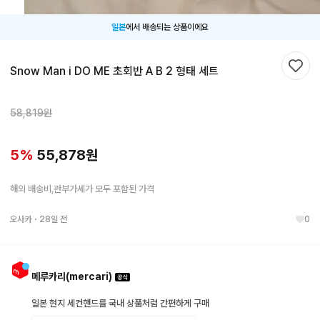
일본
에서 배송되는 상품이에요
Snow Man i DO ME 초회반 A B 2 형태 세트
찜하
58,819
원
5
%
55,878
원
해외 배송비,관부가세가 모두 포함된 가격
오사카
・
28일 전
0
메루카리(mercari)
일본 현지 세컨핸드를 국내 상품처럼 간편하게 구매