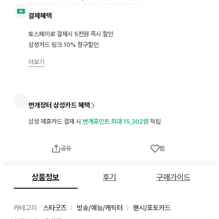
결제혜택
토스페이로 결제시 5천원 즉시 할인
삼성카드 링크 10% 청구할인
더보기
번개장터 삼성카드 혜택
삼성 제휴카드 결제 시
번개포인트 최대 15,302원
적립
공유
찜
상품정보
후기
구매가이드
카테고리
스타굿즈
방송/예능/캐릭터
팬시/포토카드
〉
〉