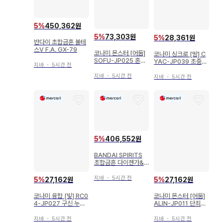
5
%
450,362원
5
%
73,303원
5
%
28,361원
반다이 초합금혼 볼테
스V F.A. GX-79
코나미 몬스터 [어둠]
코나미 싱크로 [땅] C
SOFU-JP025 혼원
YAC-JP039 초중천
지바
・
5시간 전
룡 레비오니아 20th
신 마스라-O 프리즈마
시크
지바
・
5시간 전
지바
・
5시간 전
5
%
406,552원
BANDAI SPIRITS
초합금혼 다이젠가&
아우센자이터 GX46
R
지바
・
5시간 전
5
%
27,162원
5
%
27,162원
코나미 몬스터 [어둠]
코나미 융합 [빛] RC0
ALIN-JP011 단죄의
4-JP027 구신 누토
디아벨스타 레리프
스 EX시크
지바
・
5시간 전
지바
・
5시간 전