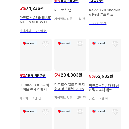
5
%
52,452원
130만원
5
%
74,236원
마크로스 캔
Revv G20 Shockin
g Red 앰프 헤드
마크로스 35th BLUE
지역정보 없음
・
1달 전
MOON SHOW CA
・
22시간 전
SE 캔뱃지 묶음 판매
가나가와
・
24일 전
5
%
204,983원
5
%
155,957원
5
%
52,582원
마크로스 알토 캔뱃지
마크로스 크로스오버
마크로스F 란카 리 큥
원더 페스티벌 2016
라이브 란카 캔뱃지
캐릭터 4체 세트
지역정보 없음
・
2달 전
아이치
・
1달 전
기후
・
2달 전