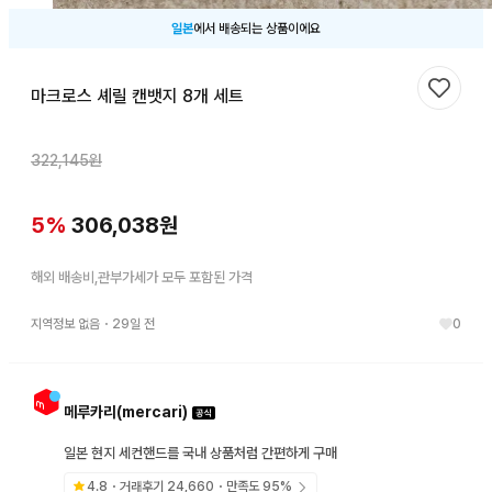
일본
에서 배송되는 상품이에요
마크로스 셰릴 캔뱃지 8개 세트
찜하기
322,145
원
5
%
306,038
원
해외 배송비,관부가세가 모두 포함된 가격
지역정보 없음
・
29일 전
0
메루카리(mercari)
일본 현지 세컨핸드를 국내 상품처럼 간편하게 구매
4.8
・거래후기
24,660
・만족도
95
%