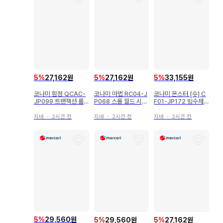
5
%
27,162원
5
%
33,155원
5
%
27,162원
코나미 마법 RC04-J
코나미 몬스터 [수] C
코나미 함정 QCAC-
P068 스몰 월드 시크
F01-JP172 빙수제
JP099 트랜잭션 롤
릿
에질 란 UR
백 SR
지바
・
2시간 전
지바
・
2시간 전
지바
・
2시간 전
5
%
29,560원
5
%
29,560원
5
%
27,162원