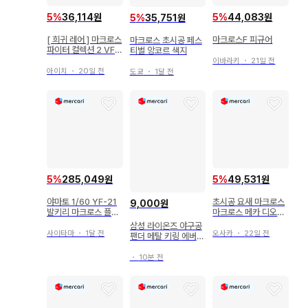
5
%
36,114원
5
%
44,083원
5
%
35,751원
[ 희귀 레어 ] 마크로스
마크로스F 피규어
마크로스 초시공 페스
파이터 컬렉션 2 VF-
티벌 앙코르 색지
22S 가무린기 미개봉
이바라키
・
21일 전
아이치
・
20일 전
도쿄
・
1달 전
5
%
285,049원
5
%
49,531원
야마토 1/60 YF-21
초시공 요새 마크로스
9,000원
발키리 마크로스 플러
마크로스 메카 디오라
스 아르카디아
마 미스터리 부품
삼성 라이온즈 야구공
사이타마
・
1달 전
오사카
・
22일 전
팬더 메탈 키링 에버랜
드 바오패밀리
・
10분 전