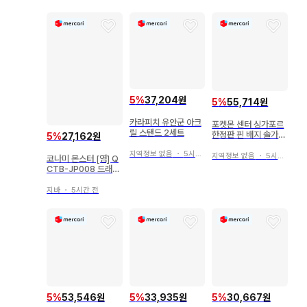
5
%
37,204원
5
%
55,714원
카라피치 유안군 아크
포켓몬 센터 싱가포르
릴 스탠드 2세트
한정판 핀 배지 솔가레
5
%
27,162원
오 피카츄
지역정보 없음
・
5시간 전
지역정보 없음
・
5시간 전
코나미 몬스터 [염] Q
CTB-JP008 드래곤
메이드 프랑메 시크릿
지바
・
5시간 전
5
%
53,546원
5
%
33,935원
5
%
30,667원