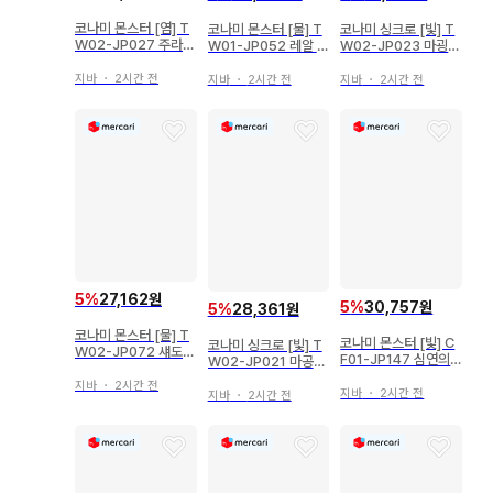
코나미 몬스터 [염] T
코나미 몬스터 [물] T
코나미 싱크로 [빛] T
W02-JP027 주라기
W01-JP052 레알 제
W02-JP023 마굉신
메갈로 패러렐 시크
넥스 운디네 시크릿
수 유니콜 패러렐 시크
지바
・
2시간 전
지바
・
2시간 전
지바
・
2시간 전
5
%
27,162원
5
%
30,757원
5
%
28,361원
코나미 몬스터 [물] T
코나미 몬스터 [빛] C
코나미 싱크로 [빛] T
W02-JP072 섀도우
F01-JP147 심연의
W02-JP021 마공신
리추얼 마검사 아반스
야수 루베리온 UR
레비아탄 패러렐 시크
패러렐UR
지바
・
2시간 전
릿
지바
・
2시간 전
지바
・
2시간 전