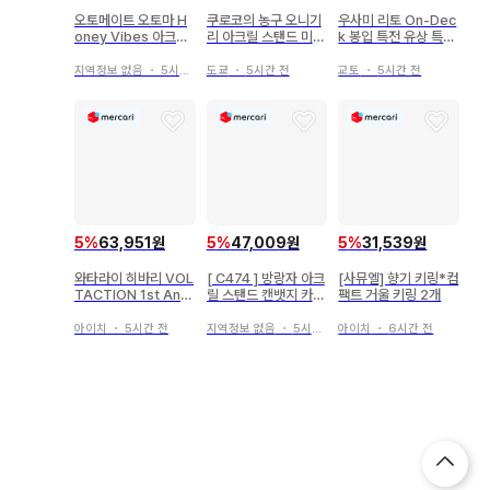
오토메이트 오토마 H
쿠로코의 농구 오니기
우사미 리토 On-Dec
oney Vibes 아크릴
리 아크릴 스탠드 미야
k 봉입 특전 유상 특전
스탠드 이노 핀
치 키요시
폴라로이드 아스쿠타
스티커
지역정보 없음
・
5시간 전
도쿄
・
5시간 전
교토
・
5시간 전
5
%
63,951원
5
%
47,009원
5
%
31,539원
와타라이 히바리 VOL
[ C474 ] 방랑자 아크
[사뮤엘] 향기 키링*컴
TACTION 1st Anni
릴 스탠드 캔뱃지 카드
팩트 거울 키링 2개
versary 캔뱃지
폴라로이드 원신
아이치
・
5시간 전
지역정보 없음
・
5시간 전
아이치
・
6시간 전