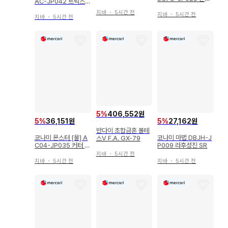
AC-JP042 트릭스터
룡 레비오니아 20th
홀리 엔젤 25th 시크
지바
・
5시간 전
시크
지바
・
5시간 전
지바
・
5시간 전
5
%
406,552원
5
%
36,151원
5
%
27,162원
반다이 초합금혼 볼테
코나미 몬스터 [물] A
코나미 마법 DBJH-J
스V F.A. GX-79
C04-JP035 커터 샤
P009 라후성진 SR
크 시크릿
지바
・
5시간 전
지바
・
5시간 전
지바
・
5시간 전