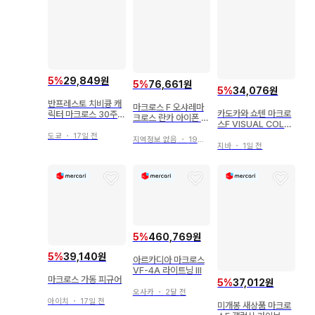
5
%
29,849원
5
%
76,661원
5
%
34,076원
반프레스토 치비큥 캐
마크로스 F 오샤레마
카도카와 쇼텐 마크로
릭터 마크로스 30주년
크로스 란카 아이폰 케
스F VISUAL COLLE
기념 크로스오버 vol.
이스 스마트폰 케이스
CTION 란카 리
2 마크로스 F 란카 리
도쿄
・
17일 전
지역정보 없음
・
19일 전
지바
・
1일 전
5
%
460,769원
5
%
39,140원
아르카디아 마크로스
VF-4A 라이트닝 III
마크로스 가동 피규어
5
%
37,012원
오사카
・
2달 전
아이치
・
17일 전
미개봉 새상품 마크로