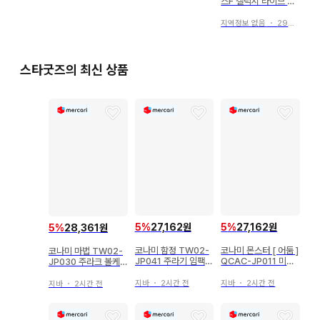
스F 갤럭시 라이브 20
21 클리어 파일
지역정보 없음
・
29일 전
스타굿즈의 최신 상품
5
%
27,162원
5
%
27,162원
5
%
28,361원
코나미 함정 TW02-
코나미 몬스터 [ 어둠 ]
코나미 마법 TW02-
JP041 주라기 임팩트
QCAC-JP011 미궁
JP030 주라크 볼케
패러렐 시크
성 의 백은 공주 시크
이노 패러렐 시크
릿
지바
・
2시간 전
지바
・
2시간 전
지바
・
2시간 전