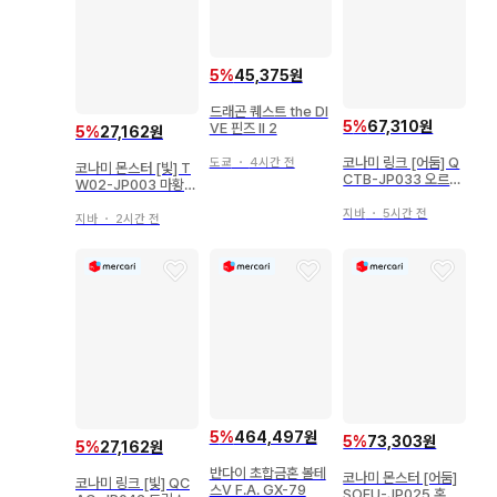
5
%
45,375원
드래곤 퀘스트 the DI
5
%
67,310원
VE 핀즈 II 2
5
%
27,162원
코나미 링크 [어둠] Q
도쿄
・
4시간 전
코나미 몬스터 [빛] T
CTB-JP033 오르페
W02-JP003 마황신
골 갈라테아i 25th 시
레벨제불 패러렐 시크
크
지바
・
5시간 전
지바
・
2시간 전
5
%
464,497원
5
%
73,303원
5
%
27,162원
반다이 초합금혼 볼테
코나미 몬스터 [어둠]
코나미 링크 [빛] QC
스V F.A. GX-79
SOFU-JP025 혼원