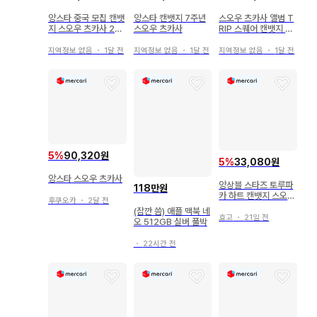
앙스타 중국 모집 캔뱃
앙스타 캔뱃지 7주년
스오우 츠카사 앨범 T
지 스오우 츠카사 24
스오우 츠카사
RIP 스퀘어 캔뱃지 유
개 묶음 판매
상 혜택
지역정보 없음
・
1달 전
지역정보 없음
・
1달 전
지역정보 없음
・
1달 전
5
%
90,320원
5
%
33,080원
앙스타 스오우 츠카사
앙상블 스타즈 토루파
118만원
카 하트 캔뱃지 스오우
후쿠오카
・
2달 전
츠카사 새상품
(잠깐 씀) 애플 맥북 네
효고
・
21일 전
오 512GB 실버 풀박
・
22시간 전