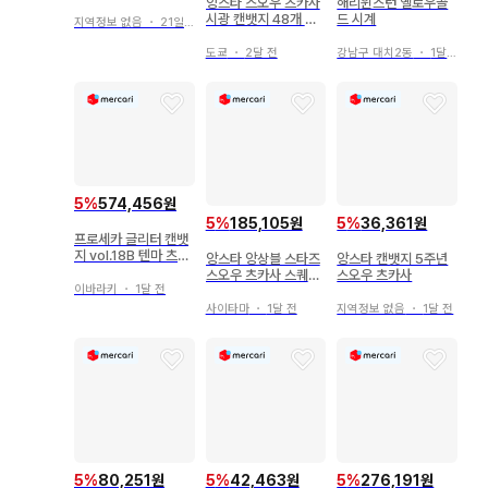
앙스타 스오우 츠카사
해리윈스턴 옐로우골
시광 캔뱃지 48개 묶
드 시계
지역정보 없음
・
21일 전
음 판매
도쿄
・
2달 전
강남구 대치2동
・
1달 전
5
%
574,456원
5
%
185,105원
5
%
36,361원
프로세카 글리터 캔뱃
지 vol.18B 텐마 츠카
앙스타 앙상블 스타즈
앙스타 캔뱃지 5주년
사 45개
스오우 츠카사 스퀘어
스오우 츠카사
이바라키
・
1달 전
캔뱃지 TRIP 특전
사이타마
・
1달 전
지역정보 없음
・
1달 전
5
%
80,251원
5
%
42,463원
5
%
276,191원