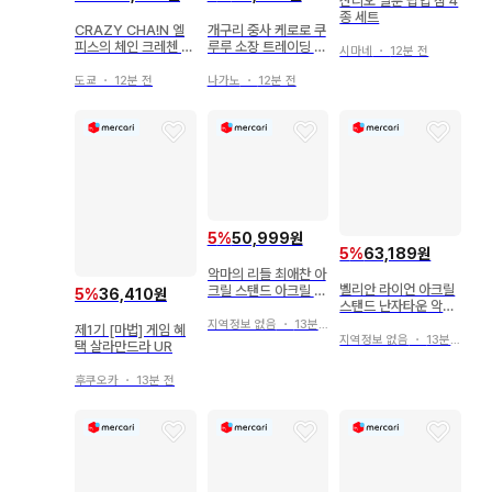
산리오 벌룬 팝업 참 4
종 세트
CRAZY CHA!N 엘
개구리 중사 케로로 쿠
피스의 체인 크레첸 스
루루 소장 트레이딩 아
시마네
・
12분 전
텔라워스 바데스
크릴 스탠드 2개 세트
도쿄
・
12분 전
나가노
・
12분 전
5
%
50,999원
5
%
63,189원
악마의 리들 최애찬 아
벨리안 라이언 아크릴
크릴 스탠드 아크릴 키
5
%
36,410원
스탠드 난자타운 악마
링 세트
고양이전
지역정보 없음
・
13분 전
제1기 [마법] 게임 혜
지역정보 없음
・
13분 전
택 살라만드라 UR
후쿠오카
・
13분 전