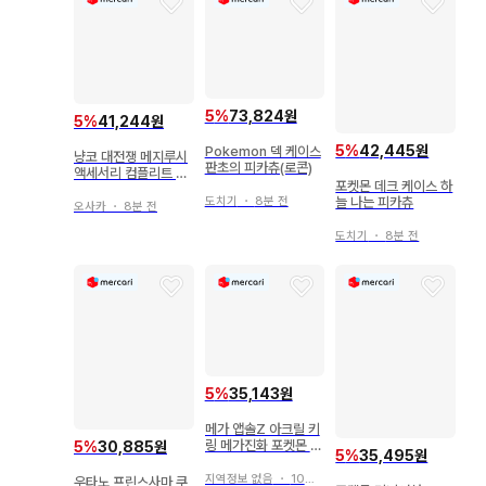
5
%
73,824원
5
%
41,244원
5
%
42,445원
Pokemon 덱 케이스
냥코 대전쟁 메지루시
판초의 피카츄(로콘)
액세서리 컴플리트 세
포켓몬 데크 케이스 하
트
늘 나는 피카츄
도치기
・
8분 전
오사카
・
8분 전
도치기
・
8분 전
5
%
35,143원
메가 앱솔Z 아크릴 키
링 메가진화 포켓몬 &
5
%
30,885원
5
%
35,495원
메가 스톤 2
지역정보 없음
・
10분 전
우타노 프린스사마 쿠