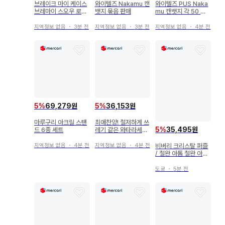
브레이크 마이 케이스
와이텔즈 Nakamu 캔
와이텔즈 PUS Naka
브레마이 스오우 로카
뱃지 묶음 판매
mu 캔뱃지 각 50 데
2주년 캔뱃지
포 x 4
지역정보 없음
・
3분 전
지역정보 없음
・
3분 전
지역정보 없음
・
4분 전
5
%
69,279원
5
%
36,153원
마루구리 아크릴 스탠
최애찬양! 철저하게 쓰
5
%
35,495원
드 6종 세트
레기 같은 와타라세인
데도, 복권 B상 각 장
면 아크릴 디오라마
지역정보 없음
・
4분 전
지역정보 없음
・
4분 전
비버리 크리스탈 퍼즐
/ 철완 아톰 철완 아톰
아스트로 보이 / 크리
스탈 퍼즐 40P
도쿄
・
5분 전