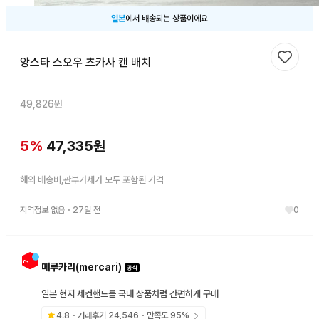
일본
에서 배송되는 상품이에요
앙스타 스오우 츠카사 캔 배치
찜하기
49,826
원
5
%
47,335
원
해외 배송비,관부가세가 모두 포함된 가격
지역정보 없음
・
27일 전
0
메루카리(mercari)
일본 현지 세컨핸드를 국내 상품처럼 간편하게 구매
4.8
・거래후기
24,546
・만족도
95
%