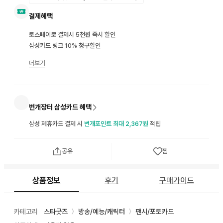
결제혜택
토스페이로 결제시 5천원 즉시 할인
삼성카드 링크 10% 청구할인
더보기
번개장터 삼성카드 혜택
삼성 제휴카드 결제 시
번개포인트 최대 2,367원
적립
공유
찜
상품정보
후기
구매가이드
카테고리
스타굿즈
방송/예능/캐릭터
팬시/포토카드
〉
〉