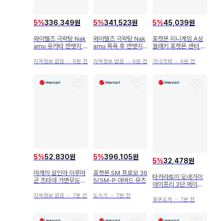
5
%
336,349원
5
%
341,523원
5
%
45,039원
와이텔즈 극락탕 Nak
와이텔즈 극락탕 Nak
포켓몬 미니게임 A상
amu 유카타 캔뱃지 1
amu 목욕 후 캔뱃지 1
블래키 포켓몬 센터 아
22개
24개
크릴 카드 케이스
지역정보 없음
・
6분 전
지역정보 없음
・
6분 전
가나가와
・
6분 전
5
%
52,830원
5
%
396,105원
5
%
32,478원
마계의 살인마 이루마
포켓몬 SM 프로모 36
타카라토미 오네가이
군 츠타야 가면무도회
5/SM-P 아머드 뮤츠
아이프리 3단 에이프
아크릴 스탠드 아멜리
런 부케 옐로우 [올리
지역정보 없음
・
7분 전
도치기
・
7분 전
비아](4) OA3-005
후쿠오카
・
7분 전