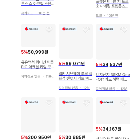
포켓몬 미니어처 토르
루스 쇼 아크릴 스탠드
소 마네킹 포켓몬스터
STAR TREASURE
난자모&발리 8
홋카이도
・
10분 전
도쿄
・
10분 전
5
%
50,999원
유유백서 워터건 배틀
5
%
69,071원
5
%
34,537원
BIG 아크릴 키링 쿠라
마 요호 쿠라마
밀키 서브웨이 도부 백
니지산지 3SKM One
지역정보 없음
・
11분 전
화점 캔뱃지 카트 맥스
-Off 카드 혜택 메인
4종
비쥬
지역정보 없음
・
12분 전
지역정보 없음
・
12분 전
5
%
34,167원
5
%
200,950원
5
%
30,885원