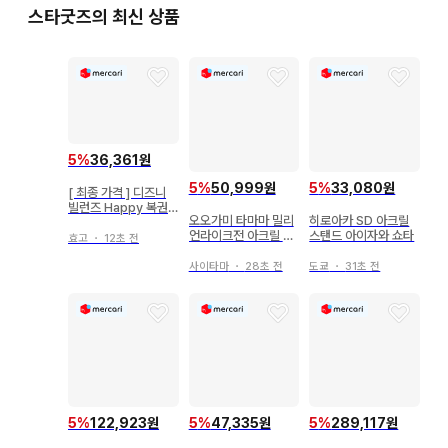
스타굿즈의 최신 상품
5
%
36,361원
5
%
50,999원
5
%
33,080원
[ 최종 가격 ] 디즈니
빌런즈 Happy 복권
오오가미 타마마 밀리
히로아카 SD 아크릴
제일복권
언라이크전 아크릴 스
스탠드 아이자와 쇼타
효고
・
12초 전
탠드
사이타마
・
28초 전
도쿄
・
31초 전
5
%
122,923원
5
%
47,335원
5
%
289,117원