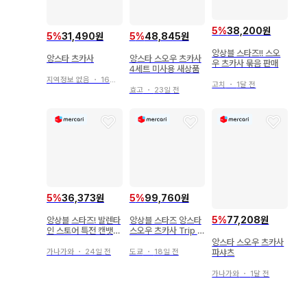
5
%
38,200원
5
%
31,490원
5
%
48,845원
앙상블 스타즈!! 스오
앙스타 츠카사
앙스타 스오우 츠카사
우 츠카사 묶음 판매
4세트 미사용 새상품
지역정보 없음
・
16일 전
고치
・
1달 전
효고
・
23일 전
5
%
36,373원
5
%
99,760원
5
%
77,208원
앙상블 스타즈! 발렌타
앙상블 스타즈 앙스타
인 스토어 특전 캔뱃지
스오우 츠카사 Trip 앨
츠카사 마모루 2개 세
범 캔
앙스타 스오우 츠카사
트
가나가와
・
24일 전
도쿄
・
18일 전
파샤츠
가나가와
・
1달 전