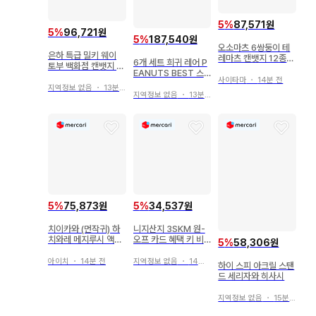
5
%
87,571원
5
%
96,721원
5
%
187,540원
오소마츠 6쌍둥이 테
은하 특급 밀키 웨이
레마츠 캔뱃지 12종
6개 세트 희귀 레어 P
토부 백화점 캔뱃지 카
카라마츠, 쵸로마츠,
EANUTS BEST 스
트 6점
잇카라, 쥬시마츠, 토
사이타마
・
14분 전
누피 메지루시 액세서
지역정보 없음
・
13분 전
도마츠
리
지역정보 없음
・
13분 전
5
%
75,873원
5
%
34,537원
치이카와 (먼작귀) 하
니지산지 3SKM 원-
치와레 메지루시 액세
오프 카드 혜택 키 비
5
%
58,306원
서리 2개 세트
쥬 2
아이치
・
14분 전
지역정보 없음
・
14분 전
하이 스피 아크릴 스탠
드 세리자와 히사시
지역정보 없음
・
15분 전