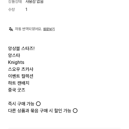
상품상태
사용감 없음
수량
1
자동 번역되었어요.
원문보기
앙상블 스타즈!

앙스타

Knights

스오우 츠카사

이벤트 컬렉션

하트 캔배치

중국 굿즈

즉시 구매 가능 ⭕️

다른 상품과 묶음 구매 시 할인 가능 ⭕️