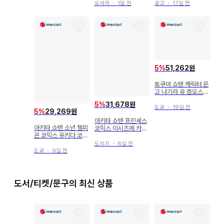
오사카
・
1달 전
효고
・
17일 전
5
%
51,262원
토쿠마 쇼텐 캐릭터 문
고 나기라 유 증오스러
운 그 아름다운 그 am
5
%
31,678원
azonSS 포함 2(오비
도쿄
・
19일 전
5
%
29,269원
포함)
아키타 쇼텐 프린세스
아키타 쇼텐 소년 챔피
코믹스 이시즈에 카치
온 코믹스 유키다 코지
루 팬텀 루스 ~마녀가
!!) 기절 용사와 암살 공
꿈꾼 마지막 낙원~ 1
도치기
・
6일 전
주 11
도쿄
・
9일 전
도서/티켓/문구의 최신 상품