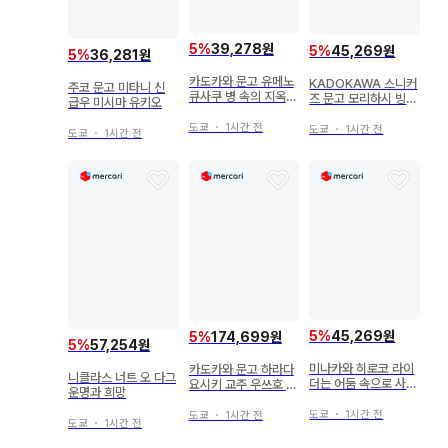
5
%
39,278원
5
%
45,269원
5
%
36,281원
카도카와 문고 유메노
KADOKAWA 스니커
주코 문고 미타니 신
큐사쿠 병 속의 지옥
즈 문고 모리하시 빙고
급우 미시마 유키오
(초판)
Devil May Cry 5 -B
도쿄
・
1시간 전
efore the Nightma
도쿄
・
1시간 전
도쿄
・
1시간 전
re- (오비 포함)
5
%
45,269원
5
%
174,699원
5
%
57,254원
미나카와 히로코 라이
카도카와 문고 하라다
니클라스 너트 오 다그
더는 어둠 속으로 사라
요시키 교주 우쓰호 이
운명과 희망
졌다
야기 상중하 세트
도쿄
・
1시간 전
도쿄
・
1시간 전
도쿄
・
1시간 전