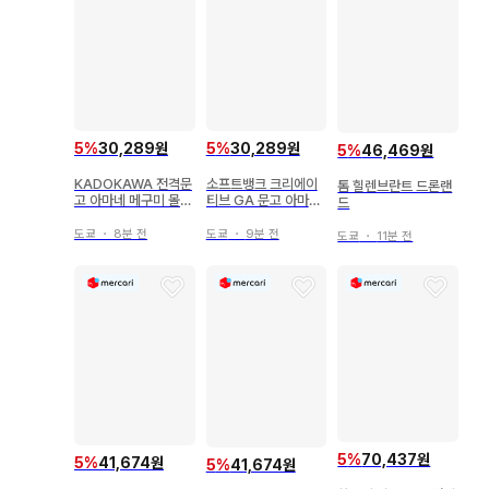
5
%
30,289원
5
%
30,289원
5
%
46,469원
KADOKAWA 전격문
소프트뱅크 크리에이
톰 힐렌브란트 드론랜
고 아마네 메구미 몰락
티브 GA 문고 아마네
드
천재 영애의 봉사로 범
메구 학원 제일 귀여운
인의 나는 최강이 된다
후배의 은인이 되었더
도쿄
・
8분 전
도쿄
・
9분 전
도쿄
・
11분 전
~마력을 잃고
니, 통근하는 아내가
되어 관계를 2
5
%
70,437원
5
%
41,674원
5
%
41,674원