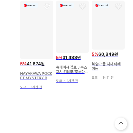
5
%
60,849원
5
%
31,488원
5
%
41,674원
복숭아 물 치사 아래
슈에이샤 점프 J 북스
어둠
호시 키요코/후루다테
HAYAKAWA POCK
하루이치 하이큐!! 쇼
ET MYSTERY BO
도쿄
・
1시간 전
세츠반!! 13
도쿄
・
1시간 전
OKS 딕슨 카 사망 시
계
도쿄
・
1시간 전