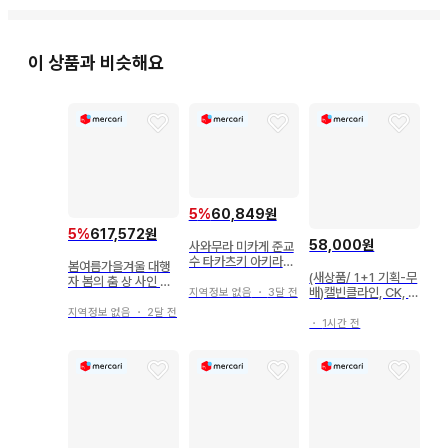
이 상품과 비슷해요
5
%
60,849원
5
%
617,572원
58,000원
사와무라 미카게 준교
수 타카츠키 아키라의
봄여름가을겨울 대행
추찰 사인본
(새상품/ 1+1 기획-무
자 봄의 춤 상 사인 도
배)캘빈클라인, CK, 남
지역정보 없음
・
3달 전
서
성 남자 팬티, 드로즈,
지역정보 없음
・
2달 전
면, 5종 세트
・
1시간 전