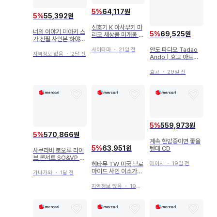
5
%
64,117원
5
%
55,392원
신호기 K 아사부키 마
너의 이야기 미아키 스
5
%
69,525원
리코 새상품 미개봉 사
가 친필 사인본 하야카
인본 슈링크 포함
와 문고
안도 타다오 Tadao
사이타마
・
21일 전
지역정보 없음
・
2달 전
Ando | 효고 아트북
친필 사인본
효고
・
29일 전
5
%
559,973원
5
%
570,866원
계속 한밤중이면 좋을
5
%
63,951원
텐데 CD
사쿠라바 토오루 라이
브 콘서트 SO&VP 친
헤타뮤 TW 미국 브로
아이치
・
19일 전
필 사인 CD
마이드 사인 이소가이
가나가와
・
1달 전
타츠야
지역정보 없음
・
19일 전