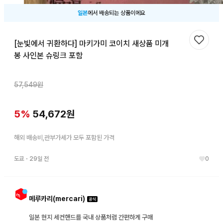
일본
에서 배송되는 상품이에요
[눈빛에서 귀환하다] 마키가미 코이치 새상품 미개
찜하기
봉 사인본 슈링크 포함
57,549
원
5
%
54,672
원
해외 배송비,관부가세가 모두 포함된 가격
도쿄
・
29일 전
0
메루카리(mercari)
일본 현지 세컨핸드를 국내 상품처럼 간편하게 구매