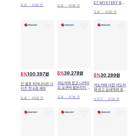
ET MYSTERY BO
도쿄
・
43분 전
도쿄
・
45분 전
OKS 카터 딕슨 프레
이그 코트의 살인 초판
도쿄
・
46분 전
5
%
39,278원
5
%
100,397원
5
%
30,289원
카도카와 문고 니카이
진 울프 위저나이트 시
카도카와 서점 카도카
도 오쿠바 팔본각의 나
리즈 전 4권 세트
와 문고 요네자와 호노
비
부 쿠드랴프카의 순서
도쿄
・
47분 전
도쿄
・
46분 전
3
도치기
・
47분 전