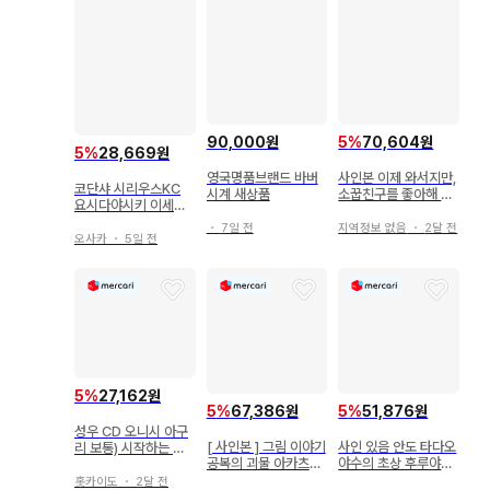
5
%
70,604원
90,000원
5
%
28,669원
사인본 이제 와서지만,
영국명품브랜드 바버
코단샤 시리우스KC
소꿉친구를 좋아해 버
시계 새상품
요시다야시키 이세계
렸습니다 마루토 후미
귀환의 검성는, 자신의
아키 요무
지역정보 없음
・
2달 전
・
7일 전
실력에 눈치채지 못한
오사카
・
5일 전
다 ~SSS랭크의 숨겨
진 1
5
%
27,162원
5
%
67,386원
5
%
51,876원
성우 CD 오니시 아구
[ 사인본 ] 그림 이야기
사인 있음 안도 타다오
리 보통) 시작하는 웰
공복의 괴물 아카츠키
야수의 초상 후루야마
컴
카나 소라루 하나
마사오 신초샤
홋카이도
・
2달 전