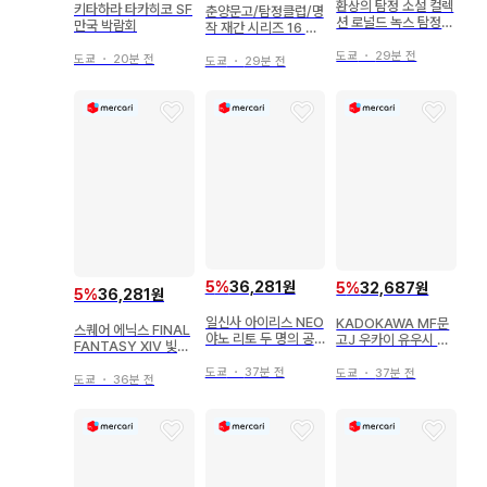
환상의 탐정 소설 컬렉
키타하라 타카히코 SF
춘양문고/탐정클럽/명
션 로널드 녹스 탐정
만국 박람회
작 재간 시리즈 16 키
소설 십계
키 코타로 망막맥락막
도쿄
・
29분 전
도쿄
・
20분 전
염
도쿄
・
29분 전
5
%
36,281원
5
%
32,687원
5
%
36,281원
일신사 아이리스 NEO
KADOKAWA MF문
스퀘어 에닉스 FINAL
야노 리토 두 명의 공
고J 우카이 유우시 사
FANTASY XIV 빛의
작 영애, 아무래도 사
망 유희로 밥을 먹는
회고록 Chronicles
랑받는 건 한 명뿐인
다. 6
도쿄
・
37분 전
도쿄
・
37분 전
of Light
도쿄
・
36분 전
것 같습니다