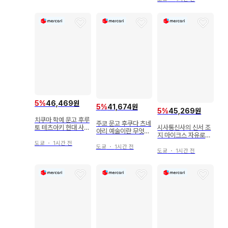
5
%
46,469원
5
%
41,674원
5
%
45,269원
치쿠마 학예 문고 후루
주코 문고 후쿠다 츠네
토 테츠아키 현대 사상
시사통신사의 신서 조
아리 예술이란 무엇인
으로서의 그리스 철학
지 마이크스 자유로의
가
무도 -발레리나의 사
도쿄
・
1시간 전
도쿄
・
1시간 전
랑-
도쿄
・
1시간 전