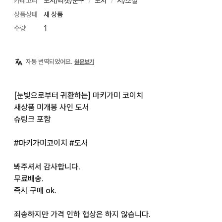
카테고리
도서/티켓/문구
도서
시/소설
〉
〉
상품상태
새 상품
수량
1
자동 번역되었어요.
원문보기
[눈빛으로부터 귀환하는] 마키가미 코이치

새상품 미개봉 사인 도서

슈링크 포함

#마키가미코이치 #도서

봐주셔서 감사합니다.

무료배송.

즉시 구매 ok.

죄송하지만 가격 인하 협상은 하지 않습니다.
