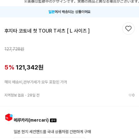
일본
에서 배송되는 상품이에요
후지타 코토네 첫 TOUR T셔츠 [ L 사이즈 ]
찜하
127,728
원
5
%
121,342
원
해외 배송비,관부가세가 모두 포함된 가격
지역정보 없음
・
28일 전
0
메루카리(mercari)
일본 현지 세컨핸드를 국내 상품처럼 간편하게 구매