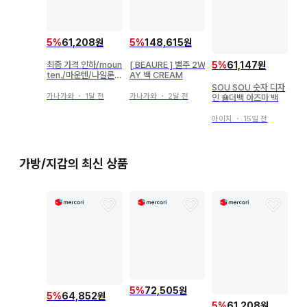
5
%
61,208원
5
%
148,615원
5
%
61,147원
최종 가격 인하/moun
[ BEAURE ] 별주 2W
ten./마운텐/나일론
AY 백 CREAM
숄더백/베이지
SOU SOU 숫자 디자
가나가와
・
1달 전
가나가와
・
2달 전
인 숄더백 아즈마 백
아이치
・
15일 전
가방/지갑의 최신 상품
5
%
72,505원
5
%
64,852원
5
%
61,208원