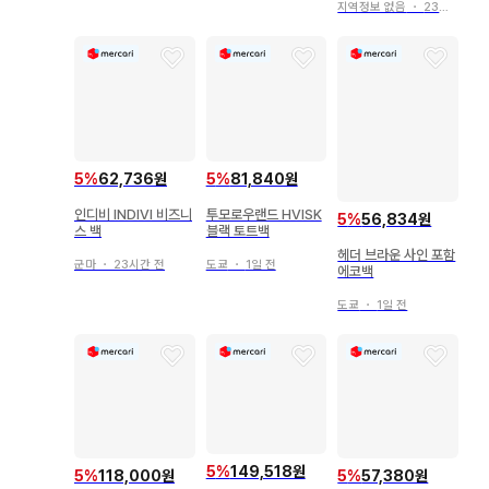
지역정보 없음
・
23시간 전
5
%
62,736원
5
%
81,840원
인디비 INDIVI 비즈니
투모로우랜드 HVISK
5
%
56,834원
스 백
블랙 토트백
헤더 브라운 사인 포함
군마
・
23시간 전
도쿄
・
1일 전
에코백
도쿄
・
1일 전
5
%
149,518원
5
%
118,000원
5
%
57,380원