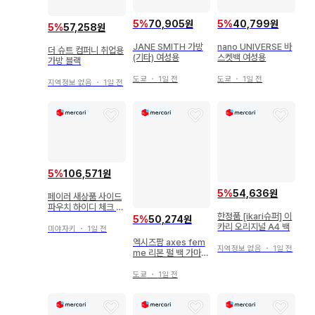
5
%
70,905원
5
%
40,799원
5
%
57,258원
JANE SMITH 가방
nano UNIVERSE 바
더 슈트 컴퍼니 취업용
(기타) 여성용
스켓백 여성용
가방 블랙
도쿄
・
1일 전
도쿄
・
1일 전
지역정보 없음
・
1일 전
5
%
106,571원
5
%
54,636원
페이러 새상품 사이드
파우치 하이디 체크 페
한정품 [ikari슈퍼] 이
일 핑크 손수건
5
%
50,274원
카리 오리지널 A4 백
미야자키
・
1일 전
엑시즈팜 axes fem
지역정보 없음
・
1일 전
me 리본 펄 백 가마구
치 결혼식
도쿄
・
1일 전