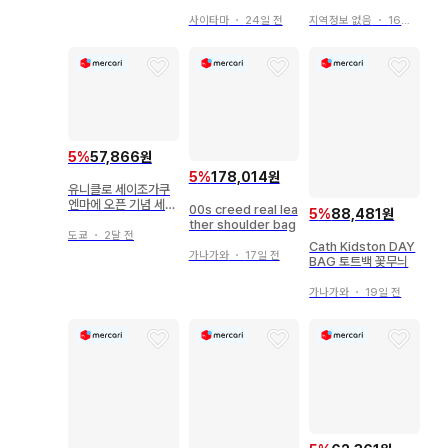
대응
사이타마
・
24일 전
지역정보 없음
・
16일 전
5
%
57,866원
5
%
178,014원
유니클로 세이조가쿠
엔마에 오픈 기념 세이
00s creed real lea
5
%
88,481원
조 알프스 토트백
ther shoulder bag
도쿄
・
2달 전
Cath Kidston DAY
가나가와
・
17일 전
BAG 토트백 꽃무늬
가나가와
・
19일 전