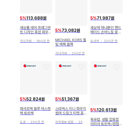
5
%
113,688원
5
%
71,987원
새상품 레어 프래그먼
세상에 하나뿐인 핸드
5
%
73,082원
트 디자인 혹성 파우치
메이드 손바느질 꽃무
요시다 유니 후지와라
늬 복조리 토트백
MICHAEL KORS 퀼
히로시 콜라보
가나가와
・
19시간 전
오사카
・
22시간 전
팅 백팩 블랙
가나가와
・
21시간 전
5
%
52,824원
5
%
51,367원
파사르백 블루 바스켓
스타벅스 미니 파우치
5
%
120,613원
백 토트백
썸머 드링크 티켓 포함
기프트
북유럽, 생활 잡화점
도쿄
・
23시간 전
지역정보 없음
・
23시간 전
라피아 토트백 (원형
바닥)