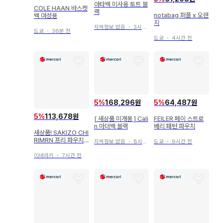
아타백 미사용 토트 블
COLE HAAN 바스켓
랙
notabag 퍼플 x 오렌
백 여성용
지
지역정보 없음
・
3시간 전
도쿄
・
36분 전
도쿄
・
4시간 전
5
%
168,296원
5
%
64,487원
5
%
113,678원
[ 새상품 미개봉 ] Cali
FEILER 페이 스트로
n 마더백 블랙
베리 패턴 파우치
새상품! SAKIZO CHI
RIMRN 프리 파우치
지역정보 없음
・
8시간 전
도쿄
・
9시간 전
M 사이즈
이바라키
・
7시간 전