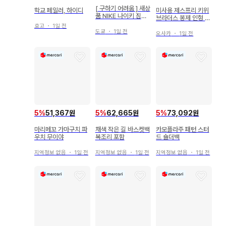
[ 구하기 어려움 ] 새상
학교 페일러, 하이디
미사용 제스프리 키위
품 NIKE 나이키 짐색
브라더스 봉제 인형 에
냅색 핑크
코백 InRed 7월호 부
효고
・
1일 전
도쿄
・
1일 전
록
오사카
・
1일 전
5
%
51,367원
5
%
62,665원
5
%
73,092원
마리메꼬 가마구치 파
채색 작은 길 바스켓백
카모플라주 패턴 스터
우치 무이야
복조리 포함
드 숄더백
지역정보 없음
・
1일 전
지역정보 없음
・
1일 전
지역정보 없음
・
1일 전