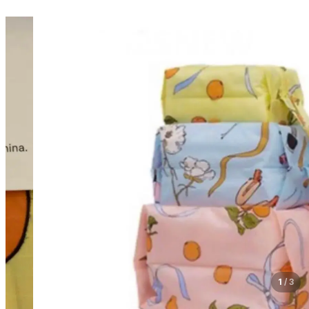
1
/
3