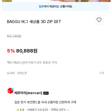
일본
에서 배송되는 상품이에요
BAGGU 버그 새상품 3D ZIP SET
찜하기
85,145
원
5
%
80,888
원
해외 배송비,관부가세가 모두 포함된 가격
오사카
・
28일 전
0
메루카리(mercari)
일본 현지 세컨핸드를 국내 상품처럼 간편하게 구매
4.8
・거래후기
24,620
・만족도
95
%