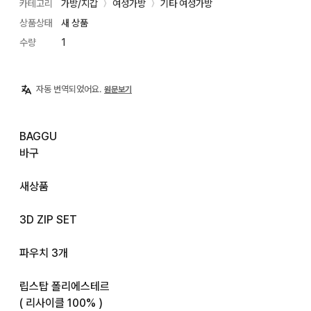
카테고리
가방/지갑
여성가방
기타 여성가방
〉
〉
상품상태
새 상품
수량
1
자동 번역되었어요.
원문보기
BAGGU

바구

새상품

3D ZIP SET

파우치 3개

립스탑 폴리에스테르

( 리사이클 100% )
