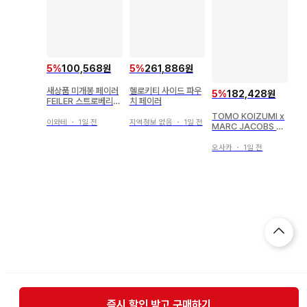
5
%
100,568원
5
%
261,886원
새상품 미개봉 페이러
헬로키티 사이드 파우
5
%
182,428원
FEILER 스트로베리
치 페이러
도트 키&카드 파우치
TOMO KOIZUMI x
이와테
・
1일 전
지역정보 없음
・
1일 전
MARC JACOBS 프
릴 스트랩
오사카
・
1일 전
즉시 할인 받고 구매하기