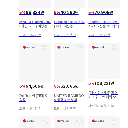
5
%
99,334원
5
%
40,292원
5
%
70,905원
MARCO BIANCHIN
Control Freak 가방
Violet Buffalo Wall
I 가방 (기타) 여성용
(기타) 여성용
ows 여성용 백 (기타)
도쿄
・
9시간 전
도쿄
・
9시간 전
도쿄
・
9시간 전
5
%
108,221원
5
%
54,505원
5
%
62,665원
[미사용 새상품] 페이
Drifter 백 (기타) 여
UNITED BAMBOO
러 키위도트 키위 모양
성용
여성용 바스켓백
파우치 키위
지역정보 없음
・
9시간 전
도쿄
・
9시간 전
도쿄
・
9시간 전