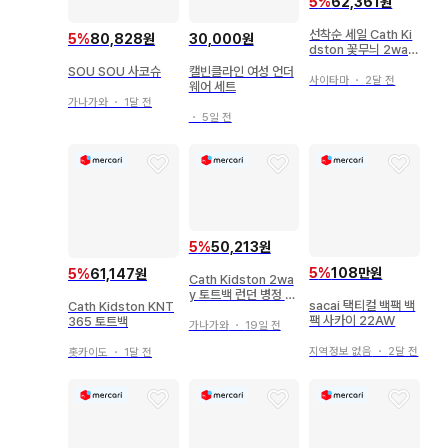
5
%
62,361원
선착순 세일 Cath Ki
5
%
80,828원
30,000원
dston 꽃무늬 2way
토트백
SOU SOU 사코슈
캘빈클라인 여성 언더
사이타마
・
2달 전
웨어 세트
가나가와
・
1달 전
・
5일 전
5
%
50,213원
5
%
108만원
5
%
61,147원
Cath Kidston 2wa
y 토트백 런던 병정 패
sacai 택티컬 백팩 백
Cath Kidston KNT
턴
팩 사카이 22AW
365 토트백
가나가와
・
19일 전
지역정보 없음
・
2달 전
홋카이도
・
1달 전