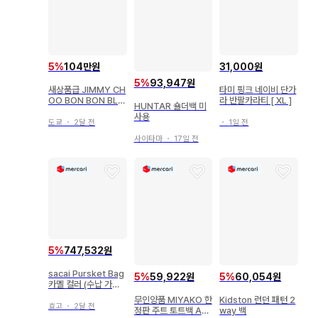
5
%
104만원
31,000원
5
%
93,947원
새상품급 JIMMY CH
타미 핑크 네이비 단가
OO BON BON BLA
라 반팔카라티 [ XL ]
HUNTAR 숄더백 미
CK 라피아 2WAY 백
사용
도쿄
・
2달 전
・
1일 전
사이타마
・
17일 전
5
%
747,532원
sacai Pursket Bag
5
%
59,922원
5
%
60,054원
카멜 컬러 (수납 가방
있음)
무인양품 MIYAKO 한
Kidston 런던 패턴 2
효고
・
2달 전
정판 주트 토트백 A4
way 백