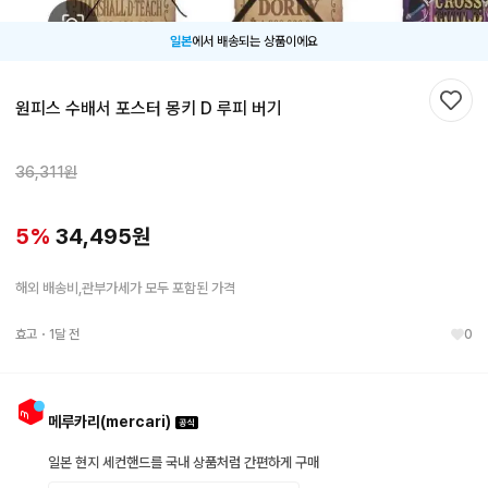
일본
에서 배송되는 상품이에요
원피스 수배서 포스터 몽키 D 루피 버기
찜하
36,311
원
5
%
34,495
원
해외 배송비,관부가세가 모두 포함된 가격
효고
・
1달 전
0
메루카리(mercari)
일본 현지 세컨핸드를 국내 상품처럼 간편하게 구매