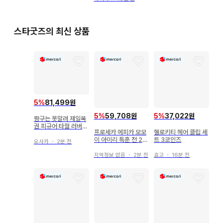
스타굿즈의 최신 상품
5
%
81,499원
5
%
59,708원
5
%
37,022원
짱구는 못말려 제일복
권 피규어 타월 러버참
프로세카 에피카 모모
헬로키티 헤어 클립 세
세트
이 아이리 특훈 전 20
트 3코인즈
오사카
・
2분 전
장 23C
지역정보 없음
・
2분 전
효고
・
16분 전