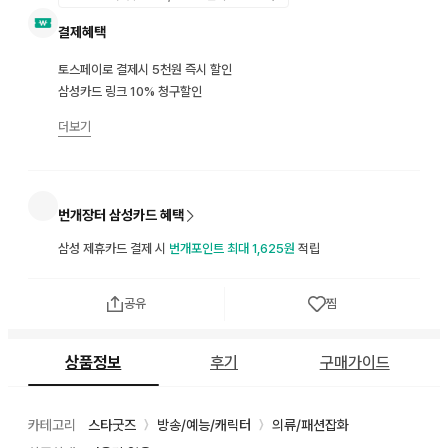
결제혜택
토스페이로 결제시 5천원 즉시 할인
삼성카드 링크 10% 청구할인
더보기
번개장터 삼성카드 혜택
삼성 제휴카드 결제 시
번개포인트 최대 1,625원
적립
공유
찜
상품정보
후기
구매가이드
카테고리
스타굿즈
방송/예능/캐릭터
의류/패션잡화
〉
〉