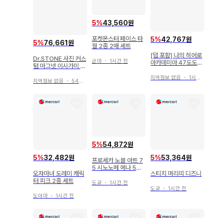
5
%
43,560원
포켓몬스터 페이스 타
5
%
42,767원
5
%
76,661원
월 2종 2매 세트
[덤 포함] 나의 히어로
Dr.STONE 사진 커스
군마
・
1시간 전
아카데미아 47도도부
텀 마그넷 이시가미 센
현 코롯토 중국 시코쿠
쿠 아사기리 겐 제노
토도로키 쇼토
지역정보 없음
・
1시간 전
지역정보 없음
・
54분 전
5
%
54,872원
5
%
32,482원
5
%
53,364원
프로세카 노블 아트 7
5 시노노메 에나 5개
오쟈마녀 도레미 캐릭
스티치 머리띠 디즈니
세트
터 피크 2종 세트
도쿄
・
1시간 전
도쿄
・
1시간 전
도야마
・
1시간 전