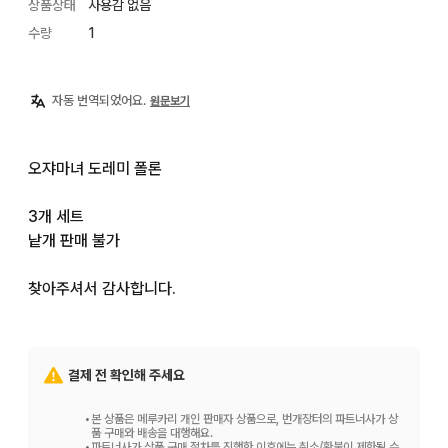
상품상태
사용감 없음
수량
1
자동 번역되었어요.
원문보기
오쟈마녀 도레미 폴론

3개 세트

낱개 판매 불가

찾아주셔서 감사합니다.
결제 전 확인해 주세요
•
본 상품은 메루카리 개인 판매자 상품으로, 번개장터의 파트너사가 상
품 구매와 배송을 대행해요.
•
파트너사가 상품 구매 절차를 진행한 이후에는 취소/환불이 제한될 수