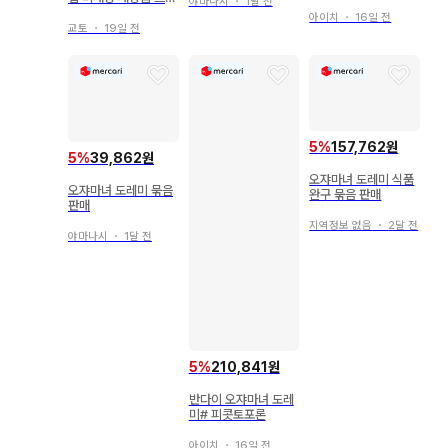
야마나시
・
1달 전
미엄 반다이
아이치
・
16일 전
교토
・
19일 전
5
%
157,762원
5
%
39,862원
오쟈마녀 도레미 식품
오쟈마녀 도레미 묶음
완구 묶음 판매
판매
지역정보 없음
・
2달 전
야마나시
・
1달 전
5
%
210,841원
반다이 오쟈마녀 도레
미# 피콧토포론
아이치
・
16일 전