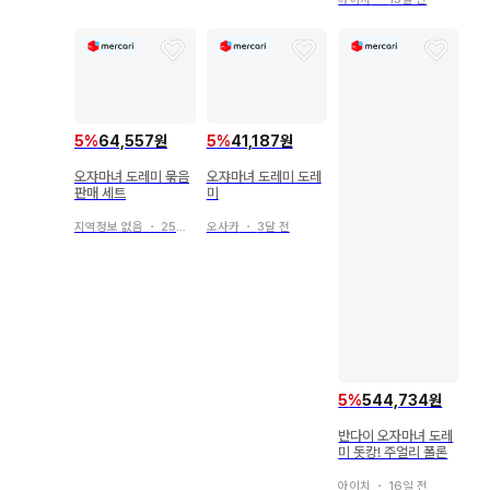
5
%
64,557원
5
%
41,187원
오쟈마녀 도레미 묶음
오쟈마녀 도레미 도레
판매 세트
미
지역정보 없음
・
25일 전
오사카
・
3달 전
5
%
544,734원
반다이 오자마녀 도레
미 돗캉! 주얼리 폴론
아이치
・
16일 전