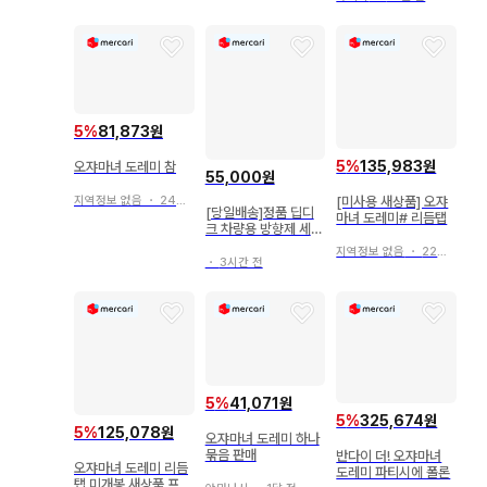
5
%
81,873원
5
%
135,983원
오쟈마녀 도레미 참
55,000원
[미사용 새상품] 오쟈
지역정보 없음
・
24일 전
[당일배송]정품 딥디
마녀 도레미# 리듬탭
크 차량용 방향제 세트
(리필+케이스)
지역정보 없음
・
22일 전
・
3시간 전
5
%
41,071원
5
%
325,674원
5
%
125,078원
오쟈마녀 도레미 하나
묶음 판매
반다이 더! 오쟈마녀
오쟈마녀 도레미 리듬
도레미 파티시에 폴론
탭 미개봉 새상품 프리