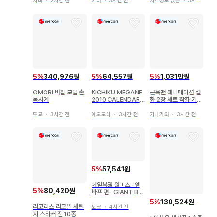
지바
・
2시간 전
지바
・
3시간 전
지역정보 없음
・
3시간 전
5
%
340,976원
5
%
64,557원
5
%
1,031만원
OMORI 바질 모델 손
KICHIKU MEGANE
근육맨 애니메이션 셀
목시계
2010 CALENDAR
화 2장 세트 작화 기록
BETTER HALF
포함 당시 물품
도쿄
・
3시간 전
아오모리
・
3시간 전
가나가와
・
3시간 전
5
%
57,541원
제일복권 원피스 -엘
5
%
80,420원
바프 편- GIANT BA
SH!! Vol.2
5
%
130,524원
리코리스 리코일 새틴
도쿄
・
4시간 전
지 스티커 전 10종