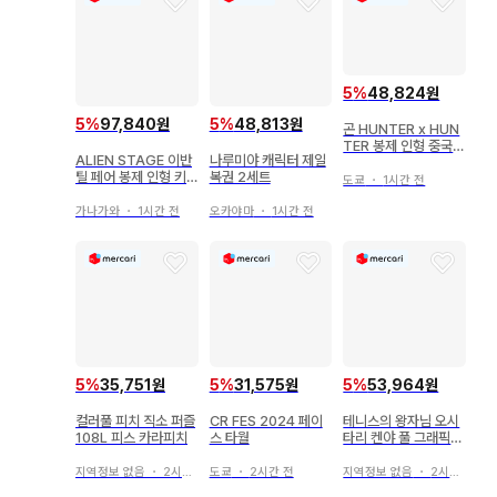
5
%
48,824원
5
%
97,840원
5
%
48,813원
곤 HUNTER x HUN
TER 봉제 인형 중국 R
ALIEN STAGE 이반
나루미야 캐릭터 제일
EUNION
틸 페어 봉제 인형 키
복권 2세트
도쿄
・
1시간 전
링
가나가와
・
1시간 전
오카야마
・
1시간 전
5
%
35,751원
5
%
31,575원
5
%
53,964원
컬러풀 피치 직소 퍼즐
CR FES 2024 페이
테니스의 왕자님 오시
108L 피스 카라피치
스 타월
타리 켄야 풀 그래픽
티셔츠
지역정보 없음
・
2시간 전
도쿄
・
2시간 전
지역정보 없음
・
2시간 전