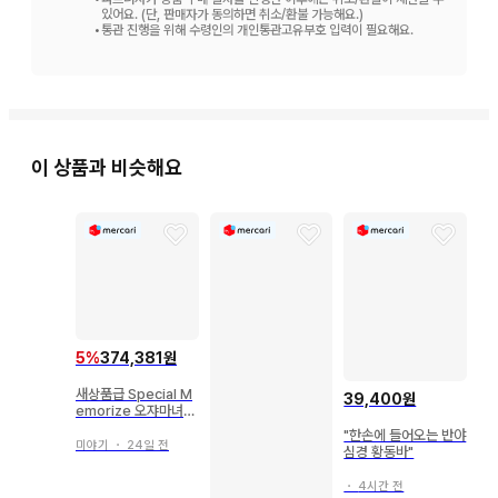
있어요. (단, 판매자가 동의하면 취소/환불 가능해요.)
•
통관 진행을 위해 수령인의 개인통관고유부호 입력이 필요해요.
이 상품과 비슷해요
5
%
374,381원
새상품급 Special M
39,400원
emorize 오쟈마녀
도레미 3종 세트
"한손에 들어오는 반야
미야기
・
24일 전
심경 황동바"
・
4시간 전