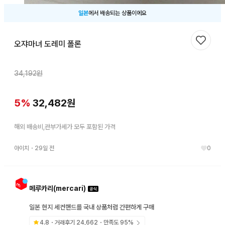
일본
에서 배송되는 상품이에요
오쟈마녀 도레미 폴론
찜하기
34,192
원
5
%
32,482
원
해외 배송비,관부가세가 모두 포함된 가격
아이치
・
29일 전
0
메루카리(mercari)
일본 현지 세컨핸드를 국내 상품처럼 간편하게 구매
4.8
・거래후기
24,662
・만족도
95
%