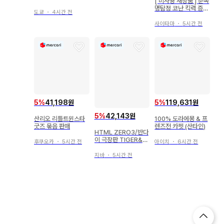
[ 미사용 새상품 ] 순족
명탐정 코난 킥력 증강
도쿄
・
4시간 전
신발 24.5cm 아크릴
스탠드 포함
사이타마
・
5시간 전
5
%
41,198원
5
%
119,631원
5
%
42,143원
산리오 리틀트윈스타
100% 도라에몽 & 프
굿즈 묶음 판매
렌즈전 카펫 (산타인)
HTML ZERO3/반다
이 극장판 TIGER&B
후쿠오카
・
5시간 전
아이치
・
6시간 전
UNNY-The Rising-
Guttarelax Precio
지바
・
5시간 전
us Trio 티셔츠 코테
츠 블랙 XS(여성용)