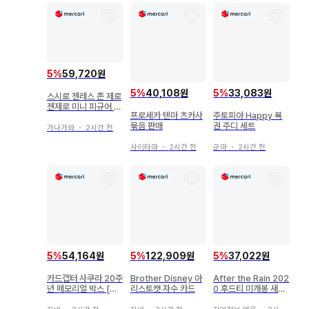
5
%
59,720원
5
%
40,108원
5
%
33,083원
스시로 젠레스 존 제로
젠제로 미니 피규어 2
프로세카 텐마 츠카사
주토피아 Happy 복
개 세트
묶음 판매
권 주디 세트
가나가와
・
2시간 전
사이타마
・
2시간 전
군마
・
2시간 전
5
%
54,164원
5
%
122,909원
5
%
37,022원
카드캡터 사쿠라 20주
Brother Disney 아
After the Rain 202
년 메모리얼 박스 [결
리스토캣 자수 카드
0 후드티 미개봉 새상
품 있음]
품