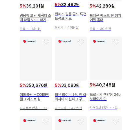
5
%
32,482원
5
%
39,201원
5
%
42,289원
원피스 필름 골드 특전
명탐정 코난 캐릭터 소
드래곤 퀘스트 핀 행거
트럼프 카드
개 타월 Vol.1 하기와
메탈 홀더
라 켄지
오사카
・
16분 전
도쿄
・
16분 전
도쿄
・
30분 전
5
%
40,348원
5
%
350,676원
5
%
33,083원
프로세카 책받침 24b
해피복권 스파이더맨
러브 라이브 선샤인 아
시라이시 안
헐크 라스트 원
와시마 마린파크 구독
특전 카드 타카미 치카
지역정보 없음
・
43분 전
지역정보 없음
・
33분 전
시즈오카
・
42분 전