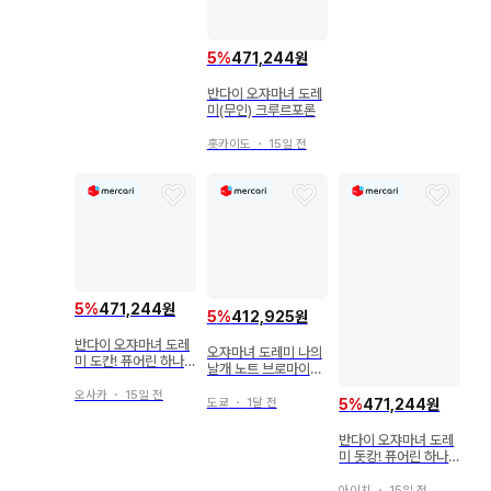
5
%
471,244원
반다이 오쟈마녀 도레
미(무인) 크루르포론
홋카이도
・
15일 전
5
%
471,244원
5
%
412,925원
반다이 오쟈마녀 도레
오쟈마녀 도레미 나의
미 도칸! 퓨어린 하나
날개 노트 브로마이드
짱 마법 리스트
미사용
오사카
・
15일 전
도쿄
・
1달 전
5
%
471,244원
반다이 오쟈마녀 도레
미 돗캉! 퓨어린 하나
짱 컴팩트
아이치
・
15일 전