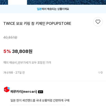
일본
에서 배송되는 상품이에요
TWICE 모모 키링 참 키체인 POPUPSTORE
찜하
40,851
원
5
%
38,808
원
해외 배송비,관부가세가 모두 포함된 가격
가나가와
・
27일 전
0
메루카리(mercari)
일본 현지 세컨핸드를 국내 상품처럼 간편하게 구매