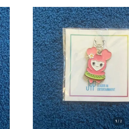
1
/
2