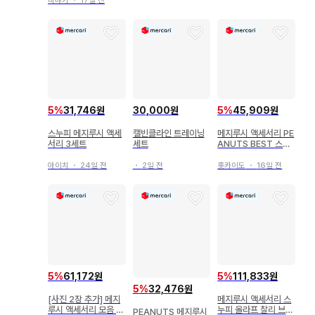
미야기
・
17일 전
5
%
31,746원
30,000원
5
%
45,909원
스누피 메지루시 액세
캘빈클라인 트레이닝
메지루시 액세서리 PE
서리 3세트
세트
ANUTS BEST 스누
피 피넛 베스트
아이치
・
24일 전
・
2일 전
홋카이도
・
16일 전
5
%
61,172원
5
%
111,833원
5
%
32,476원
[사진 2장 추가] 메지
메지루시 액세서리 스
루시 액세서리 모음 D
누피 올라프 찰리 브라
PEANUTS 메지루시