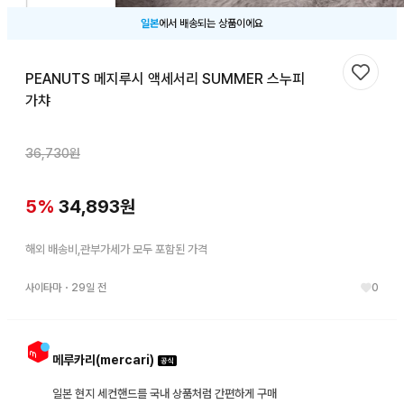
일본
에서 배송되는 상품이에요
PEANUTS 메지루시 액세서리 SUMMER 스누피
찜하기
가챠
36,730
원
5
%
34,893
원
해외 배송비,관부가세가 모두 포함된 가격
사이타마
・
29일 전
0
메루카리(mercari)
일본 현지 세컨핸드를 국내 상품처럼 간편하게 구매