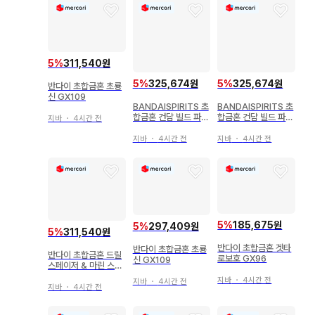
5
%
311,540원
5
%
325,674원
5
%
325,674원
반다이 초합금혼 초룡
신 GX109
BANDAISPIRITS 초
BANDAISPIRITS 초
합금혼 건담 빌드 파이
합금혼 건담 빌드 파이
지바
・
4시간 전
터즈 트라이 최강 기동
터즈 트라이 최강기동
건담 트라이온3 GX11
건담 트라이온3 GX11
지바
・
4시간 전
지바
・
4시간 전
3
3
5
%
185,675원
5
%
297,409원
5
%
311,540원
반다이 초합금혼 겟타
반다이 초합금혼 초룡
반다이 초합금혼 드릴
로보호 GX96
신 GX109
스페이저 & 마린 스페
이저 세트 그렌다이저
지바
・
4시간 전
지바
・
4시간 전
D.C. 대응 GX-76X2
지바
・
4시간 전