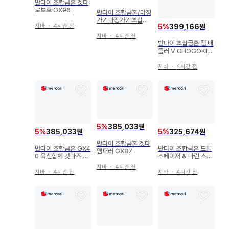
반다이 초합금혼 겟타
로보호 GX96
반다이 초합금혼/마징
가Z 마징가Z 초합금
5
%
399,166원
지바
・
4시간 전
40주년 기념ver GX
01R40
지바
・
4시간 전
반다이 초합금혼 컴 배
틀러 V CHOGOKIN
50th ver. GX50SP
지바
・
4시간 전
5
%
385,033원
5
%
385,033원
5
%
325,674원
반다이 초합금혼 겟타
반다이 초합금혼 GX4
반다이 초합금혼 드릴
엠퍼러 GX87
0 육신합체 갓마즈 G
스페이저 & 마린 스페
X40
이저 세트 그렌다이저
지바
・
4시간 전
D.C. 대응 GX76X2
지바
・
4시간 전
지바
・
4시간 전