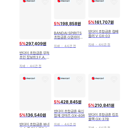
5
%
161,707원
5
%
198,858원
반다이 초합금혼 컴배
BANDAI SPIRITS
틀러 V GX-03
초합금혼 G암라이저
GX96X
5
%
297,409원
지바
・
4시간 전
지바
・
4시간 전
반다이 초합금혼 무적
초인 잠보트3 F.A. G
X84
지바
・
4시간 전
5
%
428,845원
5
%
210,841원
반다이 초합금혼 육신
반다이 초합금혼 킹조
5
%
136,540원
합체 갓마즈 GX-40R
블랙 GX-37B
반다이 초합금혼 뷰너
지바
・
4시간 전
지바
・
4시간 전