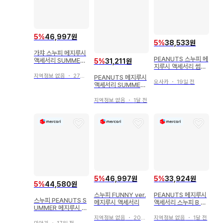
5
%
46,997원
5
%
38,533원
가챠 스누피 메지루시
PEANUTS 스누피 메
액세서리 SUMMER
5
%
31,211원
지루시 액세서리 썸머
6세트
컴플리트
지역정보 없음
・
27일 전
PEANUTS 메지루시
오사카
・
19일 전
액세서리 SUMMER
스누피 3개
지역정보 없음
・
1달 전
5
%
46,997원
5
%
33,924원
5
%
44,580원
스누피 FUNNY ver.
PEANUTS 메지루시
스누피 PEANUTS S
메지루시 액세서리
액세서리 스누피 B 스
UMMER 메지루시 참
누피 C 우드스탁
컴플리트
지역정보 없음
・
20일 전
지역정보 없음
・
1달 전