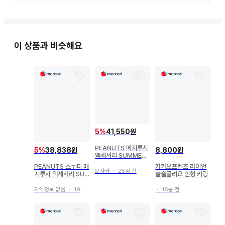
이 상품과 비슷해요
5
%
41,550원
PEANUTS 메지루시
5
%
38,838원
8,800원
액세서리 SUMMER
컴프 가챠 스누피
PEANUTS 스누피 메
카카오프렌즈 라이언
오사카
・
25일 전
지루시 액세서리 SU
술술풀려요 인형 키링
MMER 가챠 컴플리트
지역정보 없음
・
19일 전
・
18분 전