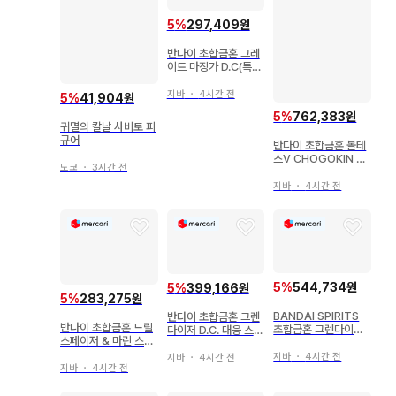
5
%
297,409원
반다이 초합금혼 그레
이트 마징가 D.C(특전
무) GX-73
지바
・
4시간 전
5
%
41,904원
5
%
762,383원
귀멸의 칼날 사비토 피
규어
반다이 초합금혼 볼테
스V CHOGOKIN 50
도쿄
・
3시간 전
th Ver. GX31SP
지바
・
4시간 전
5
%
544,734원
5
%
399,166원
5
%
283,275원
BANDAI SPIRITS
반다이 초합금혼 그렌
반다이 초합금혼 드릴
초합금혼 그렌다이저
다이저 D.C. 대응 스페
스페이저 & 마린 스페
D.C. 대응 스페이저 풀
이저 세트 GX-76X
이저 세트 그렌다이저
세트 GX76X3
지바
・
4시간 전
지바
・
4시간 전
D.C. 대응 GX-76X2
지바
・
4시간 전