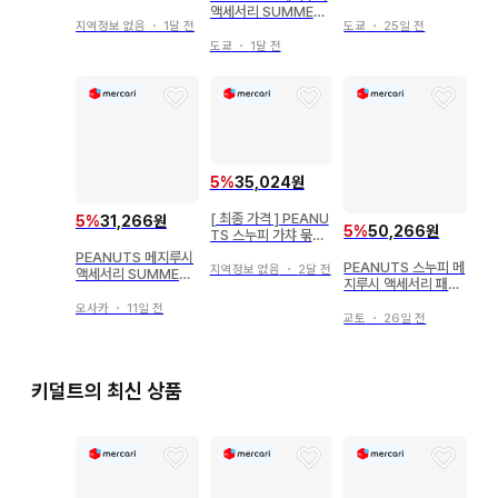
aisuke Kondou / 스
운 묶음 판매
액세서리 SUMMER
누피
지역정보 없음
・
1달 전
도쿄
・
25일 전
스누피 우드스탁
도쿄
・
1달 전
5
%
35,024원
[ 최종 가격 ] PEANU
5
%
31,266원
5
%
50,266원
TS 스누피 가챠 묶음
판매
PEANUTS 메지루시
PEANUTS 스누피 메
지역정보 없음
・
2달 전
액세서리 SUMMER
지루시 액세서리 패니
스누피 올라프
ver 6점 세트
오사카
・
11일 전
교토
・
26일 전
키덜트의 최신 상품