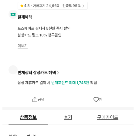
4.8
・거래후기
24,660
・만족도
95
%
결제혜택
토스페이로 결제시 5천원 즉시 할인
삼성카드 링크 10% 청구할인
더보기
번개장터 삼성카드 혜택
삼성 제휴카드 결제 시
번개포인트 최대 1,745원
적립
공유
찜
상품정보
후기
구매가이드