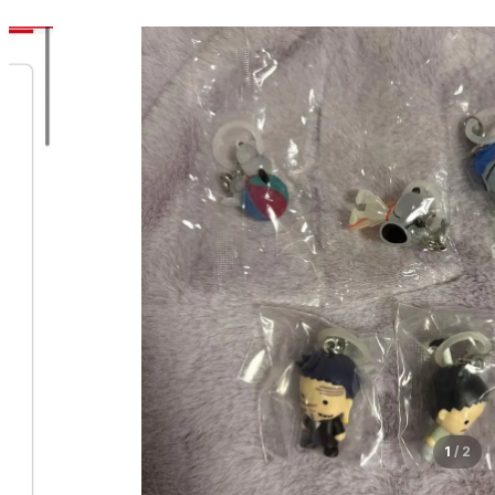
1
/
2