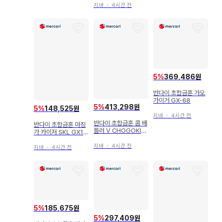
지바
・
4시간 전
5
%
369,486원
반다이 초합금혼 가오
가이거 GX-68
5
%
413,298원
5
%
148,525원
지바
・
4시간 전
반다이 초합금혼 콤 배
반다이 초합금혼 마징
틀러 V CHOGOKIN
가 카이저 SKL GX10
50th ver. GX50SP
2
지바
・
4시간 전
지바
・
4시간 전
5
%
185,675원
5
%
297,409원