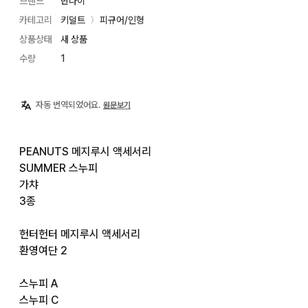
브랜드
반다이
카테고리
키덜트
피규어/인형
〉
상품상태
새 상품
수량
1
자동 번역되었어요.
원문보기
PEANUTS 메지루시 액세서리

SUMMER 스누피

가챠

3종

헌터헌터 메지루시 액세서리

환영여단 2

스누피 A

스누피 C
