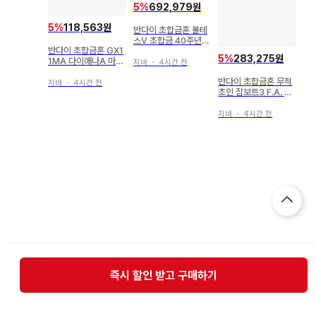
5
%
692,979원
5
%
118,563원
반다이 초합금혼 볼테
스V 초합금 40주년
반다이 초합금혼 GX1
기념 ver GX-31V
5
%
283,275원
1MA 다이애나A 마징
지바
・
4시간 전
가 엔젤 GX11MA
반다이 초합금혼 무적
지바
・
4시간 전
초인 잠보트3 F.A. G
X84
지바
・
4시간 전
즉시 할인 받고 구매하기