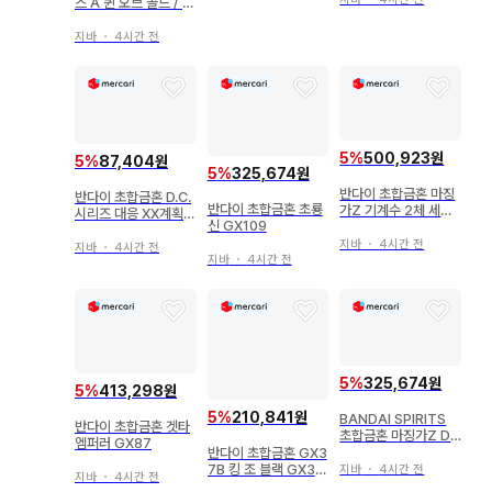
스 A 퀸 오브 골드 / 매
거진 Z 지상 한정판 G
X-12MAG
지바
・
4시간 전
5
%
500,923원
5
%
87,404원
5
%
325,674원
반다이 초합금혼 마징
반다이 초합금혼 D.C.
반다이 초합금혼 초룡
가Z 기계수 2체 세트
시리즈 대응 XX계획
신 GX109
[ GX-25R 가라다K7
비밀 초병기 세트01 G
& GX-26R 다브라스
지바
・
4시간 전
X-XX01
지바
・
4시간 전
M2/GARADA K7 &
지바
・
4시간 전
DABLAS M2 ]
5
%
325,674원
5
%
413,298원
5
%
210,841원
BANDAI SPIRITS
반다이 초합금혼 겟타
초합금혼 마징가Z D.
엠퍼러 GX87
C. 2021 스페셜 컬러
반다이 초합금혼 GX3
Ver. GX70SP
7B 킹 조 블랙 GX37
지바
・
4시간 전
지바
・
4시간 전
B