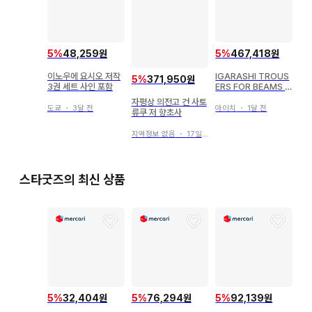
5
%
48,259원
5
%
467,418원
이노우에 요시오 저작
IGARASHI TROUS
5
%
371,950원
3권 세트 사인 포함
ERS FOR BEAMS F
데님 슬랙스
자평상 의전고 건 사토
도쿄
・
3달 전
아이치
・
1달 전
류쿠 저 향초사
지역정보 없음
・
17일 전
스타굿즈의 최신 상품
5
%
32,404원
5
%
76,294원
5
%
92,139원