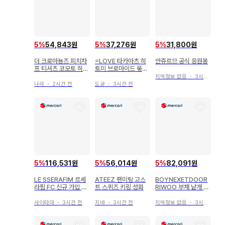
5
%
54,843원
5
%
37,276원
5
%
31,800원
더 크로마뇽즈 피치차
=LOVE 타카마츠 히
안쥬르므 공식 응원봉
프 티셔츠 코모토 히로
토미 브로마이드 묶음
토
판매
지역정보 없음
・
3시간 전
나라
・
2시간 전
도쿄
・
3시간 전
5
%
116,531원
5
%
56,014원
5
%
82,091원
LE SSERAFIM 르세
ATEEZ 팬미팅 고스
BOYNEXETDOOR
라핌 FC 신규 가입 트
트 스퀴즈 키링 성화
RIWOO 부채 낱개 판
레이딩 카드 채원
매 불가
사이타마
・
3시간 전
지바
・
3시간 전
지역정보 없음
・
3시간 전