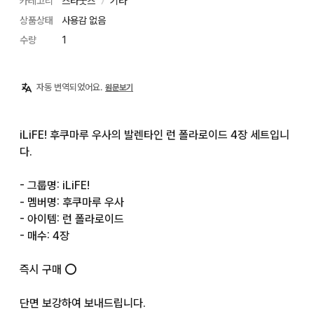
카테고리
스타굿즈
기타
〉
상품상태
사용감 없음
수량
1
자동 번역되었어요.
원문보기
iLiFE! 후쿠마루 우사의 발렌타인 런 폴라로이드 4장 세트입니
다.

- 그룹명: iLiFE!

- 멤버명: 후쿠마루 우사

- 아이템: 런 폴라로이드

- 매수: 4장

즉시 구매 ⭕️

단면 보강하여 보내드립니다.
