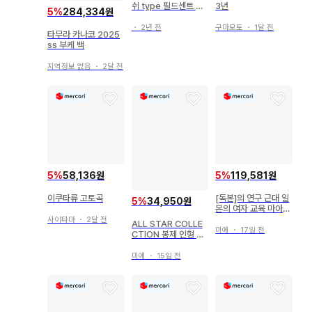
쉬 type 필드센트 재
3년
5
%
284,334원
현향스프레이
・
2년 전
구마모토
・
1달 전
타무라 카나코 2025
ss 부케 백
지역정보 없음
・
2달 전
5
%
58,136원
5
%
119,581원
이쿠타류 고토곡
[독본]의 연구 근대 일
5
%
34,950원
본의 여자 교육 마아루
스미카 저 오우후우
사이타마
・
2달 전
ALL STAR COLLE
미에
・
17일 전
CTION 봉제 인형 헤
이호 S 카론S
미에
・
15일 전