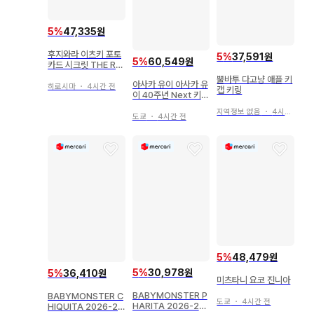
5
%
47,335원
후지와라 이츠키 포토
5
%
37,591원
5
%
60,549원
카드 시크릿 THE RA
MPAGE (R)MPG
뿔바투 다고냥 애플 키
아사카 유이 아사카 유
히로시마
・
4시간 전
캡 키링
이 40주년 Next 키세
키 궤적 x 기적
지역정보 없음
・
4시간 전
도쿄
・
4시간 전
5
%
48,479원
5
%
30,978원
5
%
36,410원
미츠타니 요코 진니아
BABYMONSTER P
BABYMONSTER C
도쿄
・
4시간 전
HARITA 2026-27
HIQUITA 2026-27