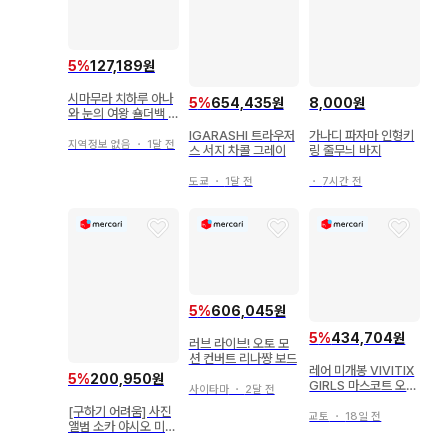
5
%
127,189원
시마무라 치하루 아나
5
%
654,435원
8,000원
와 눈의 여왕 숄더백 2
세트 에코백
IGARASHI 트라우저
가나디 파자마 인형키
지역정보 없음
・
1달 전
스 서지 차콜 그레이
링 줄무늬 바지
도쿄
・
1달 전
・
7시간 전
5
%
606,045원
5
%
434,704원
러브 라이브! 오토 모
션 컨버트 리나쨩 보드
레어 미개봉 VIVITIX
5
%
200,950원
GIRLS 마스코트 오브
사이타마
・
2달 전
더 먼스 #4#7#9
[구하기 어려움] 사진
교토
・
18일 전
앨범 소카 야시오 미사
토의 쇼와 [초판]