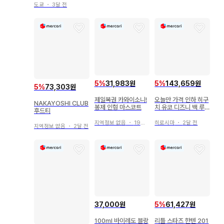
도쿄
・
3달 전
5
%
31,983원
5
%
143,659원
5
%
73,303원
제일복권 카와이소니!
오늘만 가격 인하 히구
NAKAYOSHI CLUB
봉제 인형 마스코트
치 유코 디즈니 백 루
후드티
시퍼 미사용 새상품
지역정보 없음
・
19일 전
히로시마
・
2달 전
지역정보 없음
・
2달 전
37,000원
5
%
61,427원
100ml 바이레도 블랑
리틀 스타즈 한텐 201