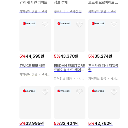
양과 개 사인 라이트
점보 부채
코스케 브로마이드 3
장 세트
지역정보 없음
・
4시간 전
후쿠시마
・
4시간 전
지역정보 없음
・
4시간 전
5
%
44,595원
5
%
43,378원
5
%
35,274원
TWICE 모모 세트
EBiDAN EBiSTORE
후루사와 리사 제일복
트레이딩 카드 케이스
권
트레이딩 카드 포함
지역정보 없음
・
4시간 전
M!LK 시오자키
지역정보 없음
・
4시간 전
지역정보 없음
・
4시간 전
5
%
33,995원
5
%
32,404원
5
%
42,762원