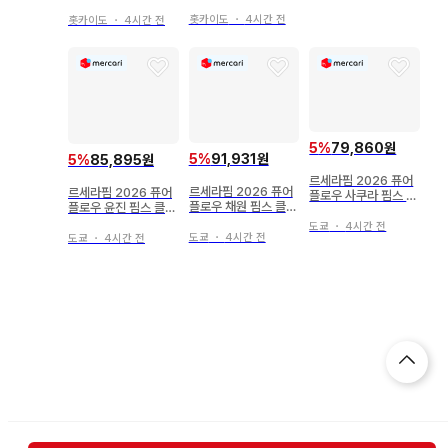
CHOOM IN JAPAN
CHOOM IN JAPAN
랜덤 트레이딩 카드 A
랜덤 트레이딩 카드 A
홋카이도
・
4시간 전
홋카이도
・
4시간 전
B
D
5
%
79,860원
5
%
91,931원
5
%
85,895원
르세라핌 2026 퓨어
르세라핌 2026 퓨어
르세라핌 2026 퓨어
플로우 사쿠라 핌스 클
플로우 채원 핌스 클럽
플로우 윤진 핌스 클럽
럽 라이트 스틱 데코
플러시 키링
플러시 키링
플러시
도쿄
・
4시간 전
도쿄
・
4시간 전
도쿄
・
4시간 전