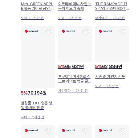
Mrs. GREEN APPL
이코라부 미니 사진 노
THE RAMPAGE 카
E 합동 라이브 공연 밴
구치 이오리 축제
와무라 카즈마 BOT
드 타월
포토 카드 시크릿
도쿄
・
1시간 전
도쿄
・
2시간 전
오카야마
・
2시간 전
5
%
65,631원
5
%
62,886원
후쿠야마 마사히로 싱
시손 준 체인지 카드
크로 라이트 뱅글 클리
어 기타
도쿄
・
2시간 전
사이타마
・
2시간 전
5
%
70,194원
불량품 TXT 영준 생
일 뿔바투 팬 준
지바
・
2시간 전