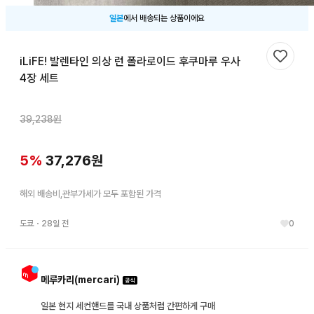
일본
에서 배송되는 상품이에요
iLiFE! 발렌타인 의상 런 폴라로이드 후쿠마루 우사
찜하기
4장 세트
39,238
원
5
%
37,276
원
해외 배송비,관부가세가 모두 포함된 가격
도쿄
・
28일 전
0
메루카리(mercari)
일본 현지 세컨핸드를 국내 상품처럼 간편하게 구매