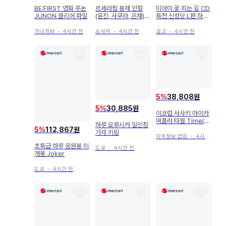
BE:FIRST 영화 주논
르세라핌 봉제 인형
미아이 꽃 피는 길 CD
JUNON 클리어 파일
(윤진, 사쿠라, 은채)
특전 신성당 L판 하프
특별한 3종 세트
사이즈 브로마이드 시
미즈 케이코
가나가와
・
4시간 전
오사카
・
4시간 전
효고
・
4시간 전
5
%
38,808원
5
%
30,885원
이코럽 사사키 마이카
머플러 타월 Timeles
하루 요루시카 일인칭
s Tales
5
%
112,867원
가챠 키링
지역정보 없음
・
4시간 전
초특급 하루 응원봉 미
도쿄
・
4시간 전
개봉 Joker
도쿄
・
4시간 전