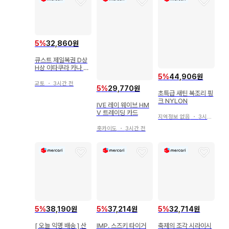
5
%
32,860원
큐스트 제일복권 D상
H상 이타쿠라 카나 아
크릴 스탠드 스티커 세
5
%
44,906원
트
교토
・
3시간 전
5
%
29,770원
초특급 새틴 복조리 핑
크 NYLON
IVE 레이 웨이브 HM
V 트레이딩 카드
지역정보 없음
・
3시간 전
홋카이도
・
3시간 전
5
%
38,190원
5
%
37,214원
5
%
32,714원
[ 오늘 익명 배송 ] 산
IMP. 스즈키 타이거
축제의 조각 시라이시