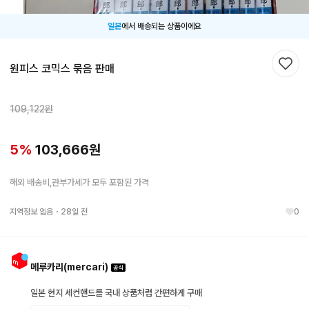
일본
에서 배송되는 상품이에요
원피스 코믹스 묶음 판매
찜하
109,122
원
5
%
103,666
원
해외 배송비,관부가세가 모두 포함된 가격
지역정보 없음
・
28일 전
0
메루카리(mercari)
일본 현지 세컨핸드를 국내 상품처럼 간편하게 구매