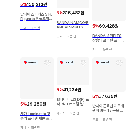
5
%
139,213원
5
%
316,483원
반다이 스피리츠 S.H.
Figuarts 진골조제법
BANDAINAMCO/B
가면라이더 가면라이
5
%
69,428원
ANDAI SPIRITS 성
더 신1호 영광의 쇼와
도쿄
・
4분 전
투사성해신화EX 마사
라이더 에디션 (최초
BANDAI SPIRITS
미 쿠루마다 페가수스
한정 받침대 부속)
도쿄
・
5분 전
장송의 프리렌 프리렌
세이야(최종 청동성해)
무후 ver.
-ORIGINAL COLO
R EDITION-
지바
・
5분 전
5
%
41,234원
5
%
37,639원
반다이 마크3,D(R) 드
5
%
29,280원
라그너1 커스텀 옐로
반다이 근육맨 지우개
우 컬러
왕위 파트 1 / 근육 왕
아이치
・
5분 전
세가 Luminasta 장
위 쟁탈전 91년판 08
송의 프리렌 페른 포리
브로켄 Jr. 스킨 컬러
도쿄
・
5분 전
치에서
지바
・
5분 전