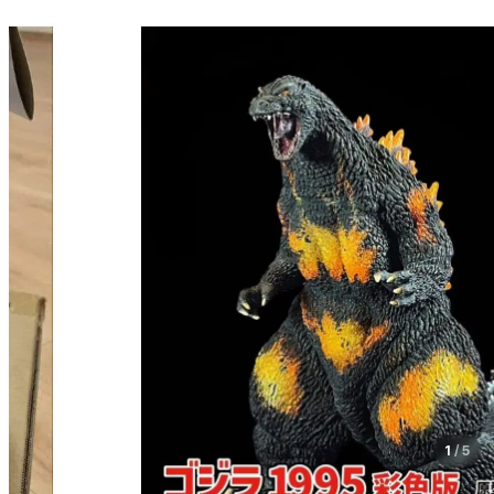
1
/
5