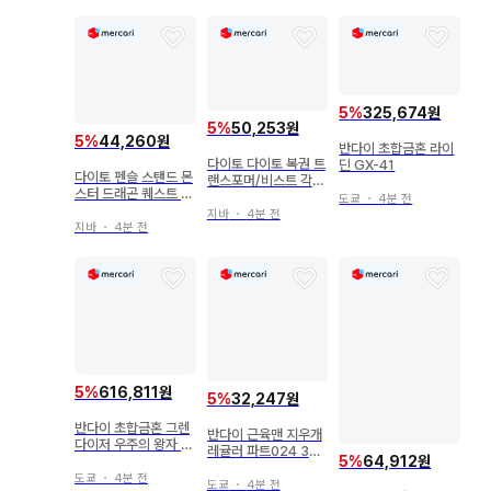
5
%
325,674원
5
%
50,253원
5
%
44,260원
반다이 초합금혼 라이
다이토 다이토 복권 트
딘 GX-41
다이토 펜슬 스탠드 몬
랜스포머/비스트 각성
스터 드래곤 퀘스트 슬
A상 집합 아크릴 보드
도쿄
・
4분 전
라임 베스 & 오오키즈
지바
・
4분 전
치
지바
・
4분 전
5
%
616,811원
5
%
32,247원
반다이 초합금혼 그렌
반다이 근육맨 지우개
다이저 우주의 왕자 세
레귤러 파트024 335
트 GX-04S
5
%
64,912원
미사일맨 스킨 컬러
도쿄
・
4분 전
도쿄
・
4분 전