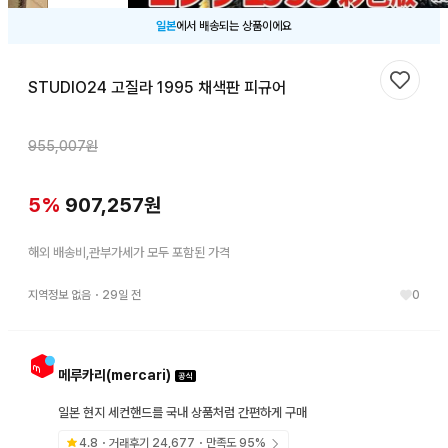
일본
에서 배송되는 상품이에요
STUDIO24 고질라 1995 채색판 피규어
찜하기
955,007
원
5
%
907,257
원
해외 배송비,관부가세가 모두 포함된 가격
지역정보 없음
・
29일 전
0
메루카리(mercari)
일본 현지 세컨핸드를 국내 상품처럼 간편하게 구매
4.8
・거래후기
24,677
・만족도
95
%