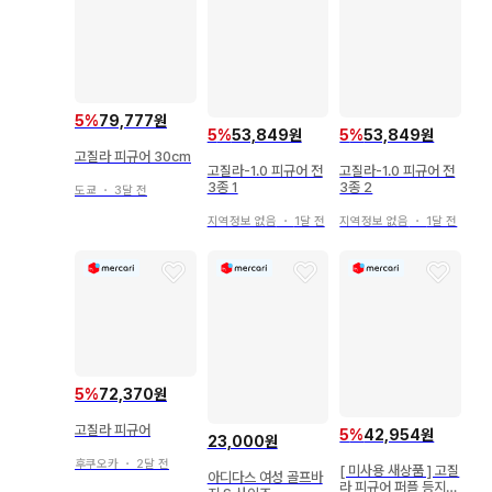
5
%
79,777원
5
%
53,849원
5
%
53,849원
고질라 피규어 30cm
고질라-1.0 피규어 전
고질라-1.0 피규어 전
3종 1
3종 2
도쿄
・
3달 전
지역정보 없음
・
1달 전
지역정보 없음
・
1달 전
5
%
72,370원
고질라 피규어
5
%
42,954원
23,000원
후쿠오카
・
2달 전
[ 미사용 새상품 ] 고질
아디다스 여성 골프바
라 피규어 퍼플 등지느