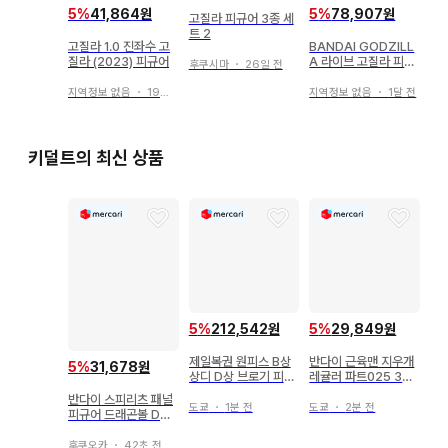
5
%
41,864원
5
%
78,907원
고질라 피규어 3종 세
트 2
고질라 1.0 진좌수 고
BANDAI GODZILL
질라 (2023) 피규어
A 라이브 고질라 피규
후쿠시마
・
26일 전
어
지역정보 없음
・
19일 전
지역정보 없음
・
1달 전
키덜트의 최신 상품
5
%
212,542원
5
%
29,849원
제일복권 원피스 B상
반다이 근육맨 지우개
5
%
31,678원
상디 D상 브로기 피규
레귤러 파트025 340
어 2개 세트
몽골맨D 스킨 컬러
반다이 스피리츠 패널
도쿄
・
1분 전
도쿄
・
2분 전
피규어 드래곤볼 DAI
MA 글로리오
후쿠오카
・
42초 전