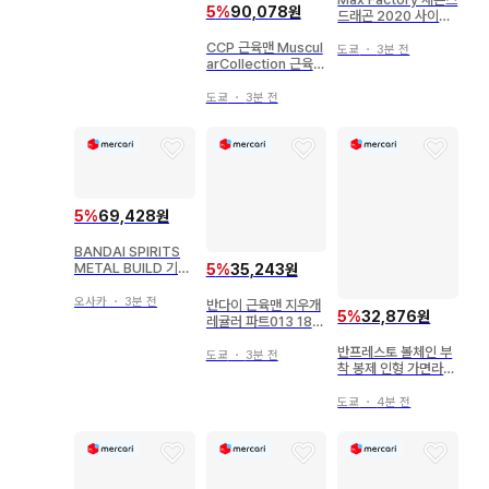
M 데스티니 건담 Spe
5
%
90,078원
드래곤 2020 사이킥
cII
(핑크 할리) PVC
CCP 근육맨 Muscul
도쿄
・
3분 전
arCollection 근육맨
근육맨 제브라 잔학 v
er 원작 컬러(백목) E
도쿄
・
3분 전
X
5
%
69,428원
BANDAI SPIRITS
METAL BUILD 기동
5
%
35,243원
전사 건담 SEED AST
RAY 카레토부르프 옵
오사카
・
3분 전
반다이 근육맨 지우개
5
%
32,876원
션 세트
레귤러 파트013 189
선샤인D 스킨 컬러
반프레스토 볼체인 부
도쿄
・
3분 전
착 봉제 인형 가면라이
더 파이즈 가면라이더
오가
도쿄
・
4분 전