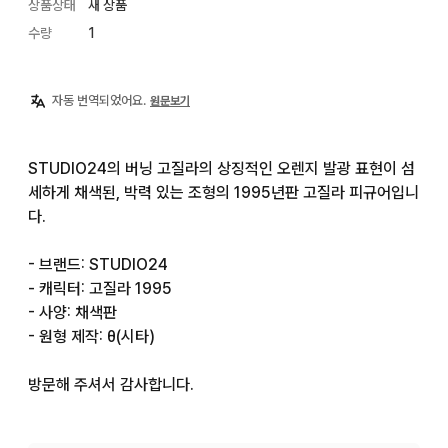
상품상태
새 상품
수량
1
자동 번역되었어요.
원문보기
STUDIO24의 버닝 고질라의 상징적인 오렌지 발광 표현이 섬
세하게 채색된, 박력 있는 조형의 1995년판 고질라 피규어입니
다.

- 브랜드: STUDIO24

- 캐릭터: 고질라 1995

- 사양: 채색판

- 원형 제작: θ(시타)

방문해 주셔서 감사합니다.