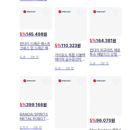
5
%
145,498원
5
%
164,381원
반다이 드래곤 퀘스트
5
%
110,323원
크로스 업 드래곤 퀘스
반다이 피규아츠 제로
트V 천공의 신부 여아
투슈 메탈리크 강철 지
카이요도 특촬 리볼텍
V 캡슐 포함
도쿄
・
2분 전
그 PVC
메이저 살수광선차 01
5
도쿄
・
2분 전
도쿄
・
2분 전
5
%
399,166원
BANDAI SPIRITS
METAL ROBOT혼 [
5
%
96,070원
SIDE MS ] 기동전사
건담 SEED FREEDO
도치기
・
3분 전
Max Factory 세븐스