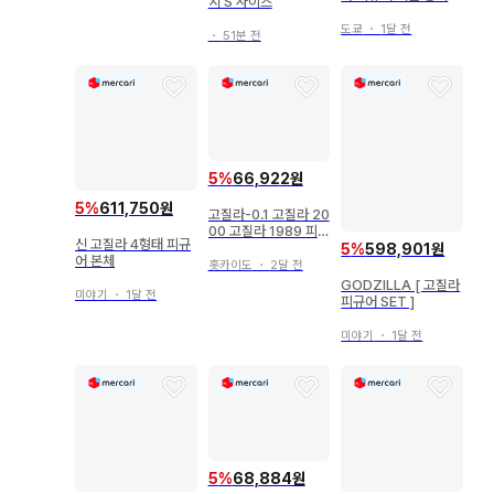
지 S 사이즈
러미
도쿄
・
1달 전
・
51분 전
5
%
66,922원
5
%
611,750원
고질라-0.1 고질라 20
00 고질라 1989 피규
신 고질라 4형태 피규
어
5
%
598,901원
어 본체
홋카이도
・
2달 전
GODZILLA [ 고질라
미야기
・
1달 전
피규어 SET ]
미야기
・
1달 전
5
%
68,884원