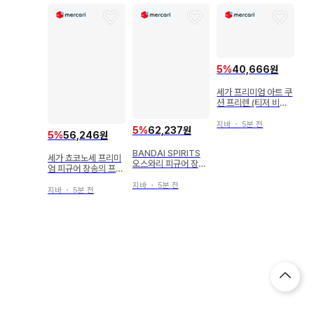
5
%
40,666원
세가 프리미엄 아트 쿠
션 프리렌 (티저 비주
얼)
지바
・
5분 전
5
%
62,237원
5
%
56,246원
BANDAI SPIRITS
세가 쵸코노세 프리미
오스와리 피규어 장송
엄 피규어 장송의 프리
의 프리렌 프리렌
렌 프리렌
지바
・
5분 전
지바
・
5분 전