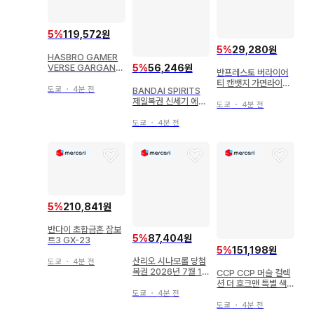
5
%
119,572원
5
%
29,280원
HASBRO GAMER
5
%
56,246원
VERSE GARGANT
반프레스토 버라이어
OS 6인치 대응
티 캔뱃지 가면라이더
도쿄
・
4분 전
BANDAI SPIRITS
이그제이드 가면라이
제일복권 신세기 에반
더 브레이브 퀘스트 게
도쿄
・
4분 전
게리온 극장판 Air/마
이머 레벨 2
음으로, 너에게 A상 에
도쿄
・
4분 전
반게리온 양산기 피규
어
5
%
210,841원
반다이 초합금혼 잠보
5
%
87,404원
트3 GX-23
5
%
151,198원
산리오 시나모롤 당첨
도쿄
・
4분 전
복권 2026년 7월 1.
CCP CCP 머슬 컬렉
헤드폰 2026년
션 더 호크맨 특별 색
상 80
도쿄
・
4분 전
도쿄
・
4분 전