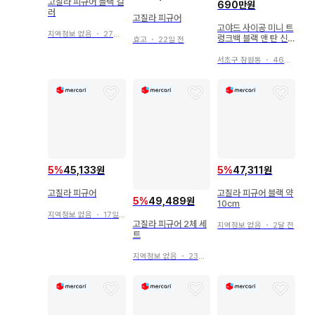
고질라 피규어 블랙 컬
690만원
러
고질라 피규어
고야드 사이공 미니 트
지역정보 없음
・
27일 전
렁크백 블랙 앤 탄 신
효고
・
22일 전
품급 풀세트
서초구 잠원동
・
46분 전
5
%
45,133원
5
%
47,311원
고질라 피규어
고질라 피규어 블랙 약
5
%
49,489원
10cm
지역정보 없음
・
17일 전
고질라 피규어 2체 세
지역정보 없음
・
2달 전
트
지역정보 없음
・
23일 전