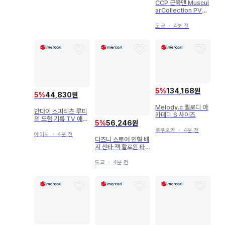
CCP 근육맨 Muscul
arCollection PVC
망토 빨간색 (악마 장
군용)
도쿄
・
4분 전
5
%
134,168원
5
%
44,830원
Melody.c 멜로디 아
반다이 스피리츠 루피
카데미 S 사이즈
의 모험 기록 TV 애니
5
%
56,246원
메이션 와노쿠니 편
후쿠오카
・
4분 전
아이치
・
4분 전
디즈니 스토어 인형 배
지 산타 잭 할로윈 타
운 홀리데이 나이트메
어
도쿄
・
4분 전