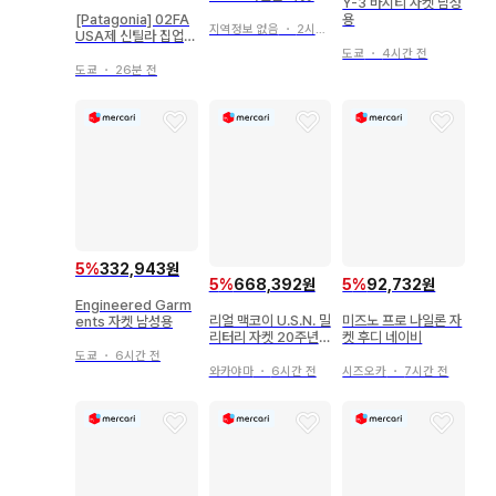
Y-3 바시티 자켓 남성
BU 자수 블루
[Patagonia] 02FA
용
지역정보 없음
・
2시간 전
USA제 신틸라 집업
자켓 XL 블랙
도쿄
・
4시간 전
도쿄
・
26분 전
5
%
332,943원
5
%
668,392원
5
%
92,732원
Engineered Garm
리얼 맥코이 U.S.N. 밀
미즈노 프로 나일론 자
ents 자켓 남성용
리터리 자켓 20주년
켓 후디 네이비
한정판 새상품급
도쿄
・
6시간 전
와카야마
・
6시간 전
시즈오카
・
7시간 전