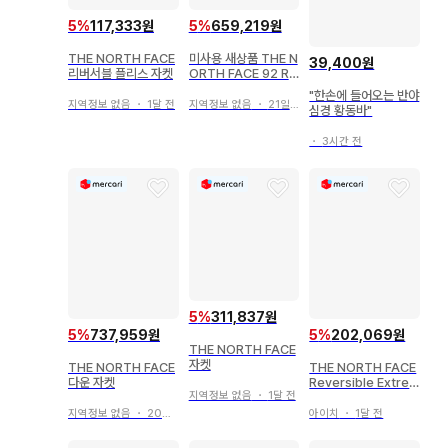
5
%
117,333원
5
%
659,219원
THE NORTH FACE
미사용 새상품 THE N
39,400원
리버서블 플리스 자켓
ORTH FACE 92 Re
versible Nuptse
"한손에 들어오는 반야
지역정보 없음
・
1달 전
지역정보 없음
・
21일 전
심경 황동바"
・
3시간 전
5
%
311,837원
5
%
737,959원
5
%
202,069원
THE NORTH FACE
자켓
THE NORTH FACE
THE NORTH FACE
다운 자켓
Reversible Extre
지역정보 없음
・
1달 전
me Vest
지역정보 없음
・
20일 전
아이치
・
1달 전