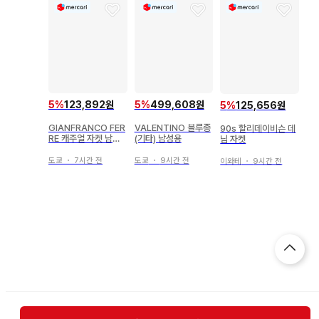
5
%
123,892원
5
%
499,608원
5
%
125,656원
GIANFRANCO FER
VALENTINO 블루종
90s 할리데이비슨 데
RE 캐주얼 자켓 남성
(기타) 남성용
님 자켓
용
도쿄
・
7시간 전
도쿄
・
9시간 전
이와테
・
9시간 전