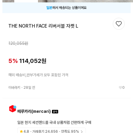
일본
에서 배송되는 상품이에요
THE NORTH FACE 리버서블 자켓 L
찜하기
120,055
원
5
%
114,052
원
해외 배송비,관부가세가 모두 포함된 가격
이바라키
・
28일 전
0
메루카리(mercari)
일본 현지 세컨핸드를 국내 상품처럼 간편하게 구매
4.8
・거래후기
24,656
・만족도
95
%