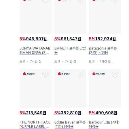
5
%
945,801원
5
%
961,547원
5
%
182,934원
JUNYA WATANAB
EMMETI 블루종 남성
patagonia 블루종
E MAN 블루종 (기타)
용
(기타) 남성용
남성용
도쿄
・
7시간 전
도쿄
・
7시간 전
도쿄
・
7시간 전
5
%
213,549원
5
%
382,810원
5
%
499,608원
THE NORTH FACE
Eddie Bauer 블루종
Barbour 코트 (기타)
PURPLE LABEL 캐
(기타) 남성용
남성용