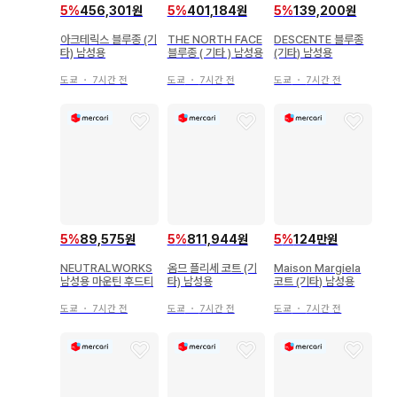
5
%
456,301원
5
%
401,184원
5
%
139,200원
아크테릭스 블루종 (기
THE NORTH FACE
DESCENTE 블루종
타) 남성용
블루종 ( 기타 ) 남성용
(기타) 남성용
도쿄
・
7시간 전
도쿄
・
7시간 전
도쿄
・
7시간 전
5
%
89,575원
5
%
811,944원
5
%
124만원
NEUTRALWORKS
옴므 플리세 코트 (기
Maison Margiela
남성용 마운틴 후드티
타) 남성용
코트 (기타) 남성용
도쿄
・
7시간 전
도쿄
・
7시간 전
도쿄
・
7시간 전