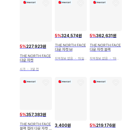
5
%
324,574원
5
%
362,631원
THE NORTH FACE
THE NORTH FACE
5
%
227,923원
다운 자켓 M
다운 자켓 블랙
THE NORTH FACE
지역정보 없음
・
15일 전
지역정보 없음
・
19일 전
다운 자켓
시가
・
3달 전
5
%
357,383원
THE NORTH FACE
3,400원
5
%
219,176원
블랙 컬러 다운 자켓 L