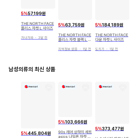
5
%
57,199원
THE NORTH FACE
5
%
63,759원
5
%
184,189원
플리스 자켓 L 사이즈
THE NORTH FACE
THE NORTH FACE
가나가와
・
3달 전
플리스 자켓 블랙 L 사
다운 자켓 L 사이즈
이즈
지역정보 없음
・
1달 전
도치기
・
1달 전
남성의류의 최신 상품
5
%
103,666원
5
%
373,477원
90s 레어 상하의 세트
5
%
445,804원
asics 나일론 자켓 O