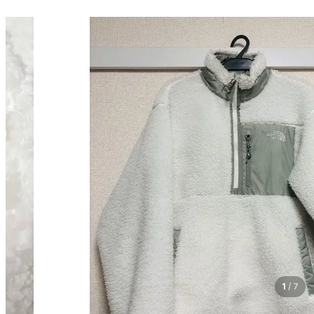
1
/
7