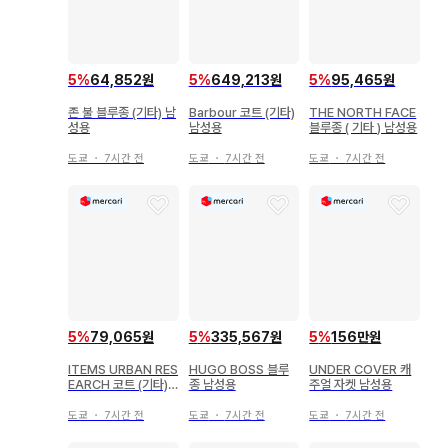
5
%
64,852원
5
%
649,213원
5
%
95,465원
존 불 블루종 (기타) 남
Barbour 코트 (기타)
THE NORTH FACE
성용
남성용
블루종 ( 기타 ) 남성용
도쿄
・
7시간 전
도쿄
・
7시간 전
도쿄
・
7시간 전
5
%
79,065원
5
%
335,567원
5
%
156만원
ITEMS URBAN RES
HUGO BOSS 블루
UNDER COVER 캐
EARCH 코트 (기타)
종 남성용
주얼 자켓 남성용
남성용
도쿄
・
7시간 전
도쿄
・
7시간 전
도쿄
・
7시간 전