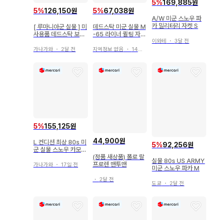
5
%
169,885원
5
%
126,150원
5
%
67,038원
A/W 미군 스노우 파
카 밀리터리 자켓 S
[ 루마니아군 실물 ] 미
데드스탁 미군 실물 M
사용품 데드스탁 보아
-65 라이너 퀼팅 자켓
이와테
・
3달 전
칼라 오피서 코트
XS
가나가와
・
2달 전
지역정보 없음
・
14일 전
5
%
155,125원
44,900원
L 컨디션 최상 80s 미
5
%
92,256원
군 실물 스노우 카모
후드티 피쉬테일 오버
(정품 새상품) 폴로 랄
실물 80s US ARMY
코트
프로렌 맨투맨
가나가와
・
17일 전
미군 스노우 파카 M
・
2달 전
도쿄
・
2달 전