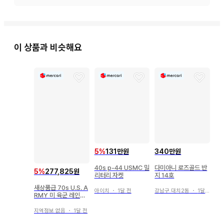
매치하여 정통 아메카지 트레디셔널 스타일에 도전해 보세요. 
라이너를 제거하고 코트의 밑단을 살짝 늘어뜨리면 봄철의 가벼
운 레이어드 스타일이 완성됩니다. 신발은 가죽 슈즈로 마무리
하는 것을 추천합니다.

이 상품과 비슷해요
[ 사이즈 ] : L (일본 사이즈 L-XL 상당)

기장: 112

어깨 너비: 44

소매 길이: 60

가슴 너비: 60

(단위: cm)

5
%
131만원
340만원
[ 색상 ] : 네이비

40s p-44 USMC 밀
다미아니 로즈골드 반
5
%
277,825원
리터리 자켓
지 14호
[ 소재 ] : 폴리에스테르, 나일론, 코튼

새상품급 70s U.S. A
아이치
・
1달 전
강남구 대치2동
・
1달 전
RMY 미 육군 레인코
트 실물 방출품 42L
[ 생산국 ] : 불명

지역정보 없음
・
1달 전