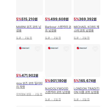
5
%
515,210원
5
%
499,608원
5
%
369,392원
MARNI 모즈 코트 남
Barbour 스텐카라 코
MICHAEL KORS 체
성용
트 남성용
스터 코트 남성용
도쿄
・
2일 전
도쿄
・
2일 전
도쿄
・
2일 전
5
%
471,902원
5
%
901,180원
5
%
165,674원
goa 모즈 코트 밀리터
리 자켓
N.HOOLYWOOD
LONDON TRADITI
스텐카라 코트 남성용
ON 더플 코트 남성용
지역정보 없음
・
2일 전
도쿄
・
2일 전
도쿄
・
2일 전