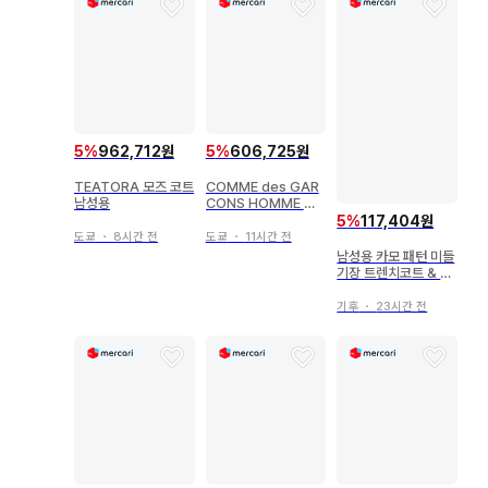
5
%
962,712원
5
%
606,725원
TEATORA 모즈 코트
COMME des GAR
남성용
CONS HOMME 피
코트 남성용
5
%
117,404원
도쿄
・
8시간 전
도쿄
・
11시간 전
남성용 카모 패턴 미들
기장 트렌치코트 & 카
모 패턴 자켓 ]
기후
・
23시간 전