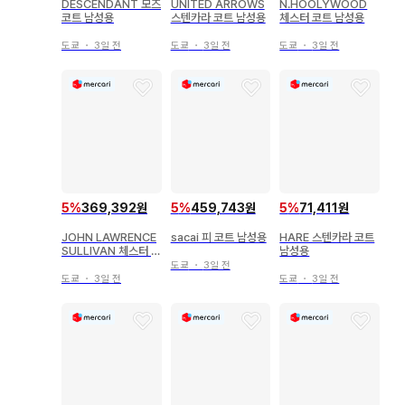
DESCENDANT 모즈
UNITED ARROWS
N.HOOLYWOOD
코트 남성용
스텐카라 코트 남성용
체스터 코트 남성용
도쿄
・
3일 전
도쿄
・
3일 전
도쿄
・
3일 전
5
%
369,392원
5
%
459,743원
5
%
71,411원
JOHN LAWRENCE
sacai 피 코트 남성용
HARE 스텐카라 코트
SULLIVAN 체스터 코
남성용
트 남성용
도쿄
・
3일 전
도쿄
・
3일 전
도쿄
・
3일 전