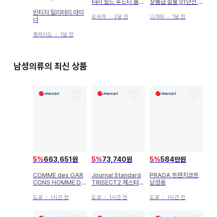
터리 필드 후드티 올리
상품급 실물 01년산 U
브 M-65
SMA 카데트 코트 블
빈티지 밀리터리 라이
랙
오사카
・
2달 전
니가타
・
1달 전
너
홋카이도
・
1달 전
남성의류의 최신 상품
5
%
663,651원
5
%
73,740원
5
%
584만원
COMME des GAR
Journal Standard
PRADA 트렌치코트
CONS HOMME DE
TRISECT2 체스터
남성용
UX 스텐카라 코트 남
코트 남성용
성용
도쿄
・
1시간 전
도쿄
・
1시간 전
도쿄
・
1시간 전