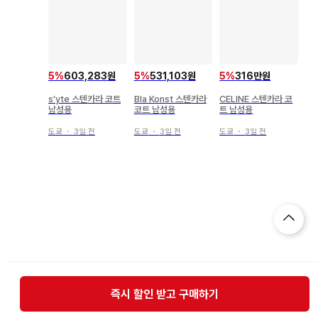
5
%
603,283원
5
%
531,103원
5
%
316만원
s'yte 스텐카라 코트
Bla Konst 스텐카라
CELINE 스텐카라 코
남성용
코트 남성용
트 남성용
도쿄
・
3일 전
도쿄
・
3일 전
도쿄
・
3일 전
즉시 할인 받고 구매하기