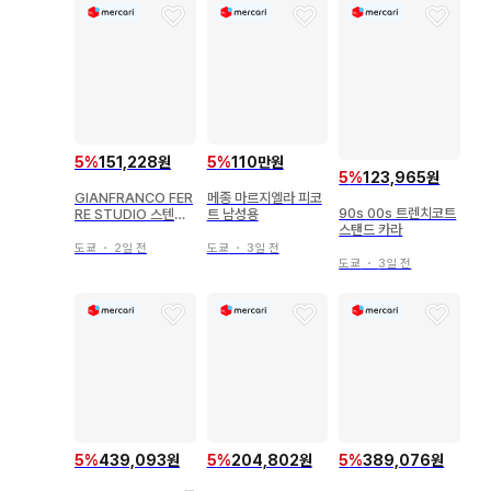
5
%
151,228원
5
%
110만원
5
%
123,965원
GIANFRANCO FER
메종 마르지엘라 피코
90s 00s 트렌치코트
RE STUDIO 스텐카
트 남성용
스탠드 카라
라 코트 남성용
도쿄
・
2일 전
도쿄
・
3일 전
도쿄
・
3일 전
5
%
439,093원
5
%
204,802원
5
%
389,076원