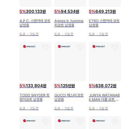
5
%
300,133원
5
%
94,534원
5
%
649,213원
A.P.C. 스텐카라 코트
Agnes b. homme
ETRO 스텐카라 코트
남성용
피코트 남성용
남성용
도쿄
・
3일 전
도쿄
・
3일 전
도쿄
・
3일 전
5
%
133,804원
5
%
125만원
5
%
638,072원
TODD SNYDER 트
GUCCI 체스터 코트
JUNYA WATANAB
렌치코트 남성용
남성용
E MAN 더플 코트 남
성용
도쿄
・
3일 전
도쿄
・
3일 전
도쿄
・
3일 전