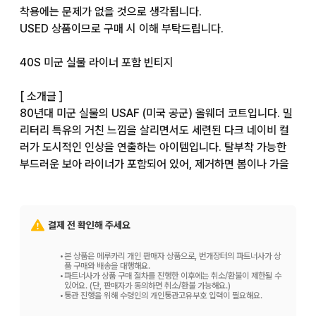
착용에는 문제가 없을 것으로 생각됩니다.

USED 상품이므로 구매 시 이해 부탁드립니다.

40S 미군 실물 라이너 포함 빈티지

[ 소개글 ]

80년대 미군 실물의 USAF (미국 공군) 올웨더 코트입니다. 밀
리터리 특유의 거친 느낌을 살리면서도 세련된 다크 네이비 컬
러가 도시적인 인상을 연출하는 아이템입니다. 탈부착 가능한 
부드러운 보아 라이너가 포함되어 있어, 제거하면 봄이나 가을
철 라이트 아우터로, 부착하면 한겨울 방한복으로 3시즌 동안 
활약합니다. 캐주얼부터 비즈니스, 깔끔한 성인 스트릿까지, 폭
넓은 스타일에 깊이를 더해주는 빈티지 의류의 스테디셀러 명작
결제 전 확인해 주세요
입니다.

•
본 상품은 메루카리 개인 판매자 상품으로, 번개장터의 파트너사가 상
[ 스타일링 ]

품 구매와 배송을 대행해요.
•
파트너사가 상품 구매 절차를 진행한 이후에는 취소/환불이 제한될 수
네이비 밀리터리 코트를 메인으로, 이너에는 고급스러운 화이트 
있어요. (단, 판매자가 동의하면 취소/환불 가능해요.)
•
통관 진행을 위해 수령인의 개인통관고유부호 입력이 필요해요.
옥스포드 셔츠, 하의에는 와이드 치노 팬츠나 색이 빠진 데님을 