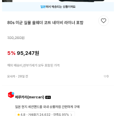
일본
에서 배송되는 상품이에요
80s 미군 실물 올웨더 코트 네이비 라이너 포함
찜하기
100,260
원
5
%
95,247
원
해외 배송비,관부가세가 모두 포함된 가격
오사카
・
28일 전
0
메루카리(mercari)
일본 현지 세컨핸드를 국내 상품처럼 간편하게 구매
4.8
・거래후기
24,632
・만족도
95
%