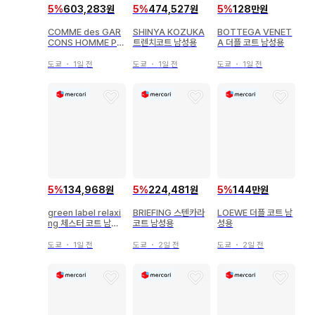
5
%
603,283원
5
%
474,527원
5
%
128만원
COMME des GAR
SHINYA KOZUKA
BOTTEGA VENET
CONS HOMME PL
트렌치코트 남성용
A 더플 코트 남성용
US 스텐카라 코트 남
성용
도쿄
・
1일 전
도쿄
・
1일 전
도쿄
・
1일 전
5
%
134,968원
5
%
224,481원
5
%
144만원
green label relaxi
BRIEFING 스텐카라
LOEWE 더플 코트 남
ng 체스터 코트 남성
코트 남성용
성용
용
도쿄
・
1일 전
도쿄
・
2일 전
도쿄
・
2일 전