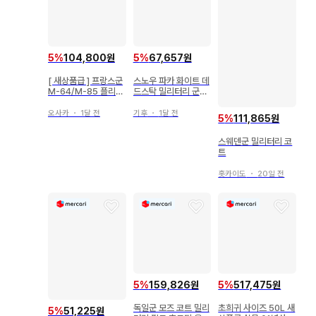
5
%
104,800원
5
%
67,657원
[ 새상품급 ] 프랑스군
스노우 파카 화이트 데
M-64/M-85 플리스
드스탁 밀리터리 군용
라이너 자켓
품
오사카
・
1달 전
기후
・
1달 전
5
%
111,865원
스웨덴군 밀리터리 코
트
홋카이도
・
20일 전
5
%
159,826원
5
%
517,475원
독일군 모즈 코트 밀리
초희귀 사이즈 50L 새
5
%
51,225원