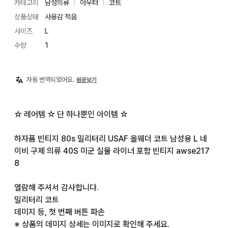
카테고리
남성의류
아우터
코트
〉
〉
상품상태
사용감 적음
사이즈
L
수량
1
자동 번역되었어요.
원문보기
☆ 레어템 ☆ 단 하나뿐인 아이템 ☆

하자품 빈티지 80s 밀리터리 USAF 올웨더 코트 남성용 L 네
이비 구제 의류 40S 미군 실물 라이너 포함 빈티지 awse217
8

열람해 주셔서 감사합니다.

밀리터리 코트

데미지 등, 첫 번째 버튼 파손

※ 상품의 데미지 상세는 이미지로 확인해 주세요.
