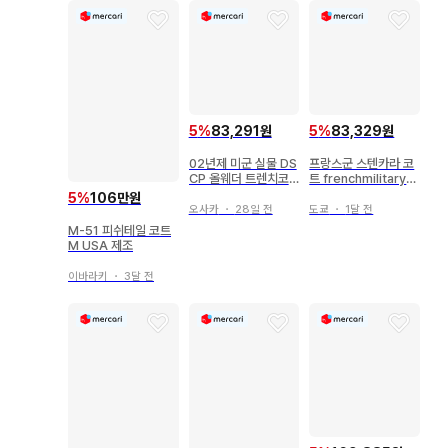
[ 상태 ] : D: 사용감 있음, 큰 얼룩, 데미지, 주름 있음

(데미지 등, 첫 번째 버튼 파손

※ 상품의 데미지 상세는 이미지로 확인해 주세요.)

[ 발송 방법 ] : 사가와 익스프레스

※ 배송 방법은 [ 미정 ]으로 되어 있으나,

5
%
83,291원
5
%
83,329원
사가와 익스프레스 택배로 발송됩니다.

02년제 미군 실물 DS
프랑스군 스텐카라 코
CP 올웨더 트렌치코
트 frenchmilitary
트 블랙 남성용 3XL
라이너 포함
5
%
106만원
반품 안내

오사카
・
28일 전
도쿄
・
1달 전
상품 도착 후 7일 이내에 연락 주시면 반품을 접수해 드립니다.

M-51 피쉬테일 코트
M USA 제조
개인 사정으로 인한 반품 시, 배송비는 부담해 주시기 바랍니다.

이바라키
・
3달 전
#미군실물 #USAF #밀리터리코트 #올웨더코트 #보아라이너 
#빈티지구제 #스텐카라 코트

awse2178