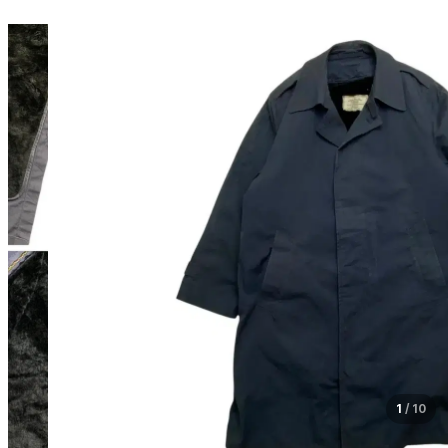
1
/
10