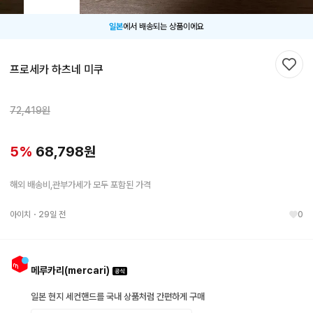
일본
에서 배송되는 상품이에요
프로세카 하츠네 미쿠
찜하
72,419
원
5
%
68,798
원
해외 배송비,관부가세가 모두 포함된 가격
아이치
・
29일 전
0
메루카리(mercari)
일본 현지 세컨핸드를 국내 상품처럼 간편하게 구매