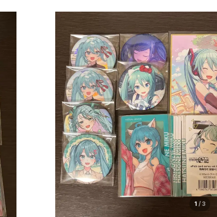
1
/
3