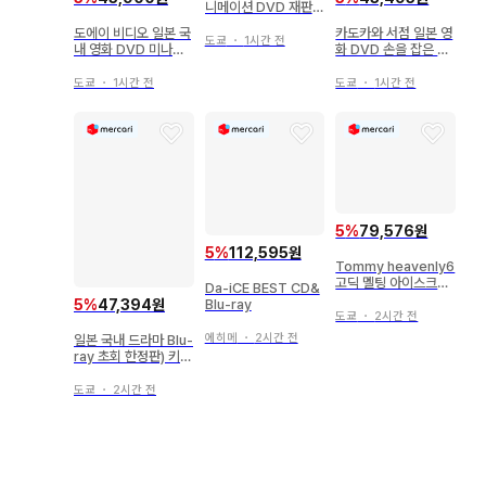
니메이션 DVD 재판
매) 북두의 권 DVD 슈
도에이 비디오 일본 국
카도카와 서점 일본 영
퍼 프리미엄 BOX
도쿄
・
1시간 전
내 영화 DVD 미나미
화 DVD 손을 잡은 아
노 요코 나를 안고 키
이들
스해줘
도쿄
・
1시간 전
도쿄
・
1시간 전
5
%
79,576원
5
%
112,595원
Tommy heavenly6
고딕 멜팅 아이스크림
Da-iCE BEST CD&
의 다크니스 나이트메
5
%
47,394원
Blu-ray
어
도쿄
・
2시간 전
에히메
・
2시간 전
일본 국내 드라마 Blu-
ray 초회 한정판) 키시
베 로한은 움직이지 않
는다
도쿄
・
2시간 전