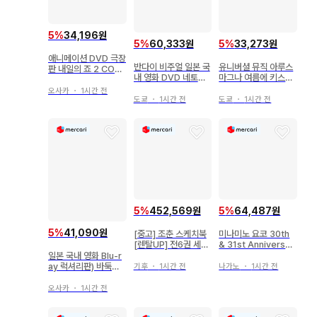
5
%
34,196원
5
%
60,333원
5
%
33,273원
애니메이션 DVD 극장
반다이 비주얼 일본 국
유니버셜 뮤직 아루스
판 내일의 죠 2 COM
내 영화 DVD 네토라
마그나 여름에 키스해
PLETE DVD BOOK
레 소스케
도 될까요? 반숙 로맨
오사카
・
1시간 전
스 임해
도쿄
・
1시간 전
도쿄
・
1시간 전
5
%
452,569원
5
%
64,487원
5
%
41,090원
[중고] 조춘 스케치북
미나미노 요코 30th
[렌탈UP] 전6권 세트
& 31st Anniversar
DVD 세트
y DVD
일본 국내 영화 Blu-r
ay 럭셔리판) 바둑판
기후
・
1시간 전
나가노
・
1시간 전
베기
오사카
・
1시간 전