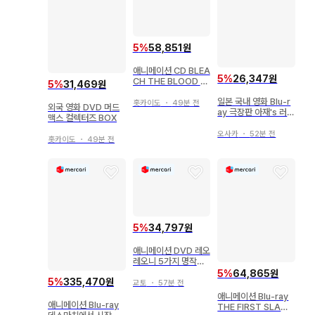
5
%
58,851원
애니메이션 CD BLEA
5
%
26,347원
CH THE BLOOD W
5
%
31,469원
ARFARE Original S
일본 국내 영화 Blu-r
oundtrack [초회 사
홋카이도
・
49분 전
외국 영화 DVD 머드
ay 극장판 아재's 러브
양 한정판 2
맥스 컬렉터즈 BOX
LOVE or DEAD 럭
셔리판
오사카
・
52분 전
홋카이도
・
49분 전
5
%
34,797원
애니메이션 DVD 레오
레오니 5가지 명작집
리마스터판
5
%
64,865원
5
%
335,470원
교토
・
57분 전
애니메이션 Blu-ray
애니메이션 Blu-ray
THE FIRST SLAM