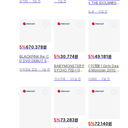
오이타
・
1달 전
・
3일 전
y THE IDOLM@ST
ER M@STERS OF I
DOL WORLD!!!!!20
도쿄
・
9일 전
23 Blu-ray PERFE
CT BOX!!!!! 2023
미개봉
5
%
670,378원
5
%
30,774원
5
%
49,181원
BLACKPINK Re: C
D DVD DEBUT SH
OWCASE
BABYMONSTER P
[ 미개봉 ] Girls Dea
지역정보 없음
・
1달 전
SYCHO 키링+다리
d Monster 2010 Li
미 와펜
SA Tour
가나가와
・
20일 전
이와테
・
2달 전
5
%
73,283원
5
%
72,140원