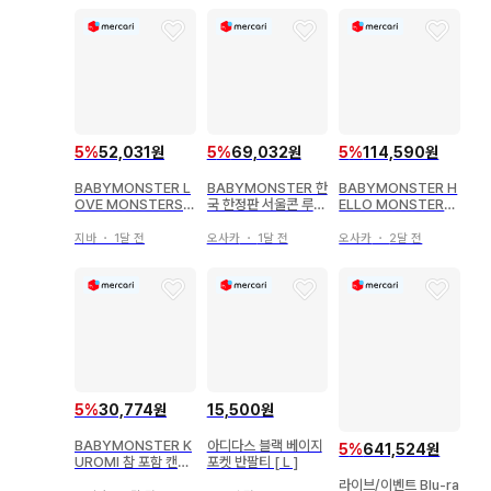
5
%
52,031원
5
%
69,032원
5
%
114,590원
BABYMONSTER L
BABYMONSTER 한
BABYMONSTER H
OVE MONSTERS
국 한정판 서울콘 루카
ELLO MONSTERS
루카
캔뱃지 이벤트 특전
리버서블 후디
지바
・
1달 전
오사카
・
1달 전
오사카
・
2달 전
5
%
30,774원
15,500원
BABYMONSTER K
아디다스 블랙 베이지
5
%
641,524원
UROMI 참 포함 캔뱃
포켓 반팔티 [ L ]
지 구매 혜택 로라
라이브/이벤트 Blu-ra