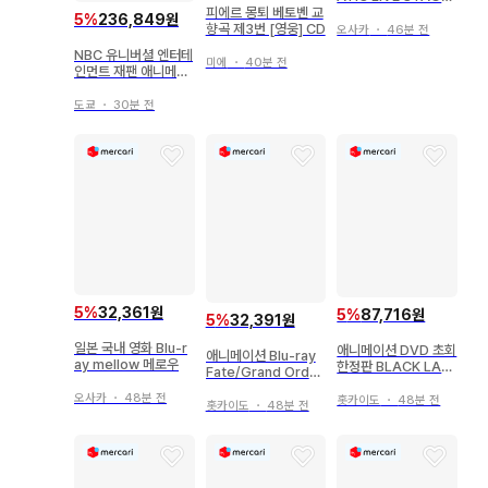
THE IDOLM@STE
피에르 몽퇴 베토벤 교
5
%
236,849원
R SideM
향곡 제3번 [영웅] CD
오사카
・
46분 전
NBC 유니버셜 엔터테
미에
・
40분 전
인먼트 재팬 애니메이
션 Blu-ray 블랙 불릿
Blu-ray BOX [최초
도쿄
・
30분 전
한정 생산]
5
%
32,361원
5
%
87,716원
5
%
32,391원
일본 국내 영화 Blu-r
애니메이션 DVD 초회
애니메이션 Blu-ray
ay mellow 메로우
한정판 BLACK LAG
Fate/Grand Order
OON The Second
-First Order- 완전
오사카
・
48분 전
Barrage 전 6권 세트
홋카이도
・
48분 전
생산 한정판
홋카이도
・
48분 전