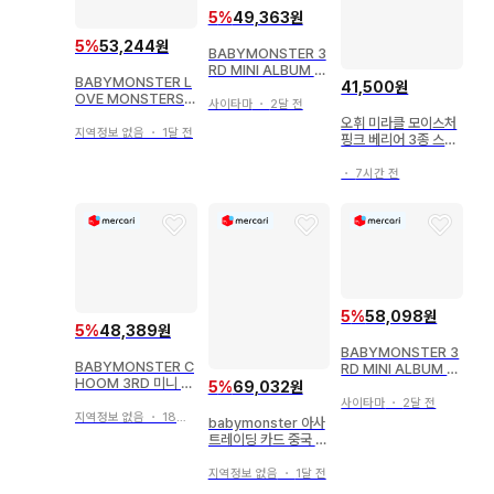
5
%
49,363원
5
%
53,244원
BABYMONSTER 3
RD MINI ALBUM A
BABYMONSTER L
41,500원
SA
OVE MONSTERS B
사이타마
・
2달 전
luRay 미개봉 새상품
오휘 미라클 모이스처
지역정보 없음
・
1달 전
핑크 베리어 3종 스페
셜 세트 새상품
・
7시간 전
5
%
58,098원
5
%
48,389원
BABYMONSTER 3
BABYMONSTER C
RD MINI ALBUM A
HOOM 3RD 미니 앨
HYEON
5
%
69,032원
범 6종 세트
사이타마
・
2달 전
지역정보 없음
・
18일 전
babymonster 아사
트레이딩 카드 중국 중
화 팝업
지역정보 없음
・
1달 전