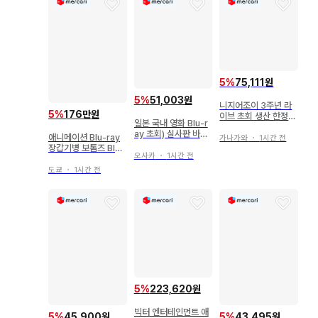
5
%
75,111원
5
%
51,003원
니지어조이 3주년 라
5
%
176만원
이브 초회 생산 한정판
일본 국내 영화 Blu-r
블루레이
ay 초회) 실사판 바람
애니메이션 Blu-ray
가나가와
・
1시간 전
의 검심 최종장 The F
장갑기병 보톰즈 Blu-
inal 럭셔리판
오사카
・
1시간 전
ray Perfect Soldie
r Box
도쿄
・
1시간 전
5
%
223,620원
빅터 엔터테인먼트 애
5
%
45,900원
5
%
43,495원