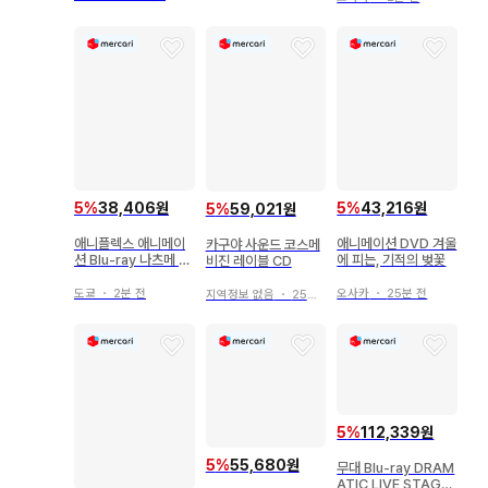
5
%
38,406원
5
%
43,216원
5
%
59,021원
애니플렉스 애니메이
애니메이션 DVD 겨울
카구야 사운드 코스메
션 Blu-ray 나츠메 우
에 피는, 기적의 벚꽃
비진 레이블 CD
인장 4 완전 생산 한정
판 5
도쿄
・
2분 전
오사카
・
25분 전
지역정보 없음
・
25분 전
5
%
112,339원
5
%
55,680원
무대 Blu-ray DRAM
ATIC LIVE STAGE