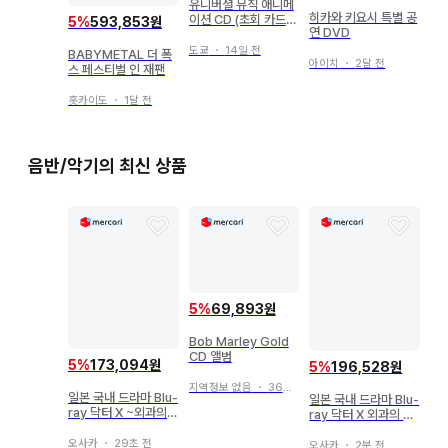
유니버셜 뮤직 애니메
히카와 키요시 특별 공
이션 CD (초회 카드
5
%
593,853원
연 DVD
포함) 걸즈밴드 크라이
오리지널 사운드트랙
도쿄
・
14일 전
BABYMETAL 더 폭
아이치
・
2달 전
스 페스티벌 인 재팬
홋카이도
・
1달 전
음반/악기의 최신 상품
5
%
69,893원
Bob Marley Gold
CD 앨범
5
%
173,094원
5
%
196,528원
지역정보 없음
・
36초 전
일본 국내 드라마 Blu-
일본 국내 드라마 Blu-
ray 닥터 X ~외과의
ray 닥터 X 외과의 다
다이몬 미치코~ Blu-r
이몬 미치코 Blu-ray-
ay BOX
오사카
・
29초 전
BOX 6기
오사카
・
2분 전