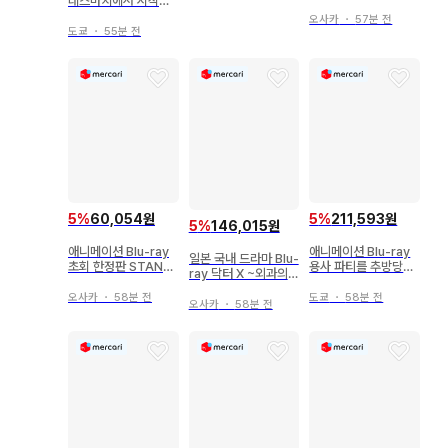
데스마치에서 시작되
DUNK LIMITED EDI
는 이세계 광상곡 전권
TION 초회 생산 한정
오사카
・
57분 전
세트 전권
도쿄
・
55분 전
판 4K ULTRA
5
%
60,054원
5
%
211,593원
5
%
146,015원
애니메이션 Blu-ray
애니메이션 Blu-ray
일본 국내 드라마 Blu-
초회 한정판 STAND
용사 파티를 추방당한
ray 닥터 X ~외과의
BY ME 도라에몽 2 프
재주꾼 가난뱅이 Blu-
다이몬 미치코~ 5 Blu
리미엄판
ray BOX 특장 한정판
오사카
・
58분 전
도쿄
・
58분 전
-ray BOX
오사카
・
58분 전