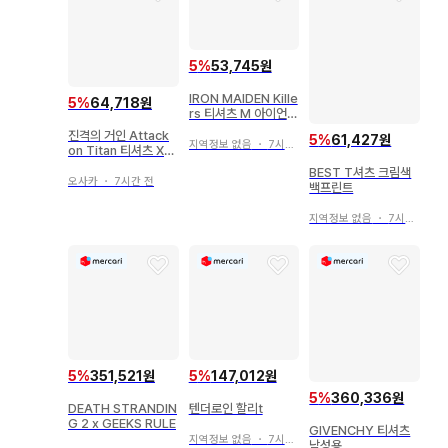
5
%
53,745원
IRON MAIDEN Kille
5
%
64,718원
rs 티셔츠 M 아이언
메이든 킬러즈
진격의 거인 Attack
5
%
61,427원
지역정보 없음
・
7시간 전
on Titan 티셔츠 XL
애니메이션 코믹스 엘
BEST T셔츠 크림색
렌
오사카
・
7시간 전
백프린트
지역정보 없음
・
7시간 전
5
%
147,012원
5
%
351,521원
5
%
360,336원
텐더로인 할리t
DEATH STRANDIN
G 2 x GEEKS RULE
GIVENCHY 티셔츠
지역정보 없음
・
7시간 전
남성용