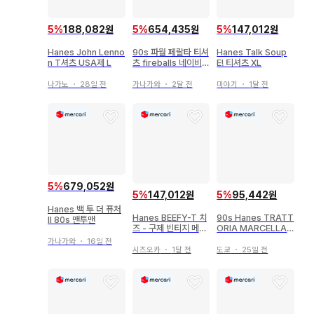
5
%
188,082원
5
%
654,435원
5
%
147,012원
Hanes John Lenno
90s 파월 페랄타 티셔
Hanes Talk Soup
n T셔츠 USA제 L
츠 fireballs 네이비
E! 티셔츠 XL
M
나가노
・
28일 전
가나가와
・
2달 전
미야기
・
1달 전
5
%
679,052원
5
%
147,012원
5
%
95,442원
Hanes 백 투 더 퓨처
Hanes BEEFY-T 치
90s Hanes TRATT
II 80s 맨투맨
즈 - 구제 빈티지 메시
ORIA MARCELLA
지
티셔츠 L
가나가와
・
16일 전
시즈오카
・
1달 전
도쿄
・
25일 전