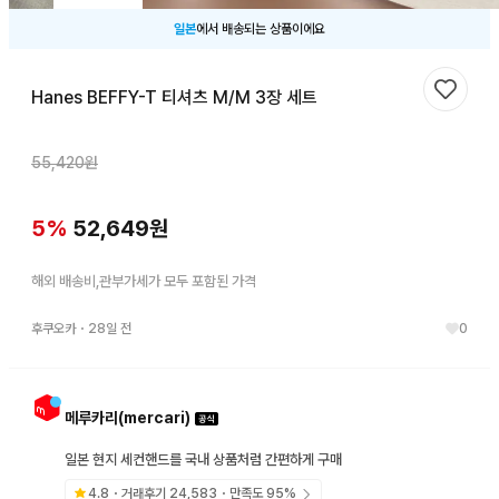
일본
에서 배송되는 상품이에요
Hanes BEFFY-T 티셔츠 M/M 3장 세트
찜하기
55,420
원
5
%
52,649
원
해외 배송비,관부가세가 모두 포함된 가격
후쿠오카
・
28일 전
0
메루카리(mercari)
일본 현지 세컨핸드를 국내 상품처럼 간편하게 구매
4.8
・거래후기
24,583
・만족도
95
%