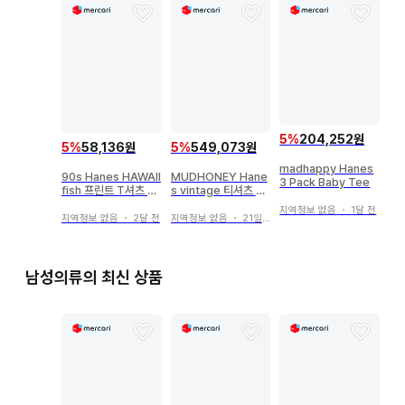
5
%
204,252원
5
%
58,136원
5
%
549,073원
madhappy Hanes
90s Hanes HAWAII
MUDHONEY Hane
3 Pack Baby Tee
fish 프린트 T셔츠 ar
s vintage 티셔츠 XL
chive
밴드 티
지역정보 없음
・
1달 전
지역정보 없음
・
2달 전
지역정보 없음
・
21일 전
남성의류의 최신 상품