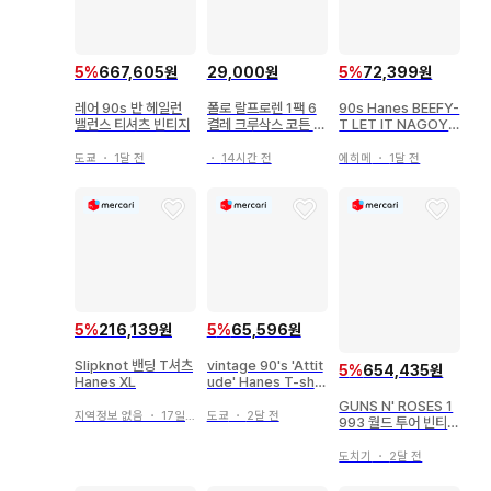
5
%
667,605원
5
%
72,399원
29,000원
레어 90s 반 헤일런
90s Hanes BEEFY-
폴로 랄프로렌 1팩 6
밸런스 티셔츠 빈티지
T LET IT NAGOYA
켤레 크루삭스 코튼 혼
백 프린트
방 남성 여성 202401
도쿄
・
1달 전
에히메
・
1달 전
・
14시간 전
5
%
216,139원
5
%
65,596원
Slipknot 밴딩 T셔츠
vintage 90's 'Attit
5
%
654,435원
Hanes XL
ude' Hanes T-shir
t
GUNS N' ROSES 1
지역정보 없음
・
17일 전
도쿄
・
2달 전
993 월드 투어 빈티지
티셔츠
도치기
・
2달 전