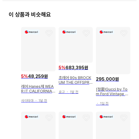
이 상품과 비슷해요
5
%
683,395원
5
%
48,259원
초레어 90s BROCK
295,000원
UM THE OFFSPRI
레어 Hanes제 WEA
NG 티셔츠 화이트 XL
[정품]Gucci by To
R IT CALIFORNIA
효고
・
1달 전
m Ford Vintage Cr
티셔츠 L 사이즈
oss Stra
사이타마
・
1달 전
・
1일 전