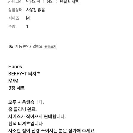
카테고리
남성의류
상의
반팔 티셔츠
〉
〉
상품상태
사용감 없음
사이즈
M
수량
1
자동 번역되었어요.
원문보기
Hanes

BEFFY-T 티셔츠

M/M

3장 세트

모두 사용했습니다.

홈 클리닝 완료.

사이즈가 작아져서 판매합니다.

흰색 티셔츠입니다.

사소한 점이 신경 쓰이시는 분은 삼가해 주세요.
