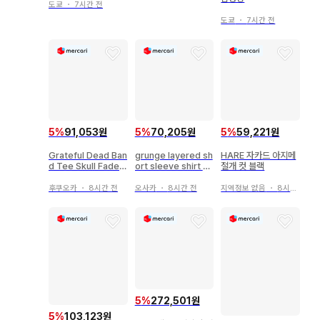
도쿄
・
7시간 전
도쿄
・
7시간 전
5
%
91,053원
5
%
70,205원
5
%
59,221원
Grateful Dead Ban
grunge layered sh
HARE 자카드 아지메
d Tee Skull Fade X
ort sleeve shirt bl
절개 컷 블랙
L
ack
후쿠오카
・
8시간 전
오사카
・
8시간 전
지역정보 없음
・
8시간 전
5
%
272,501원
5
%
103,123원