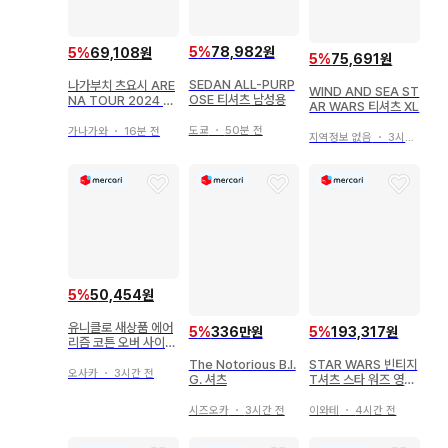
5
%
78,982원
5
%
69,108원
5
%
75,691원
SEDAN ALL-PURP
나가부치 츠요시 ARE
WIND AND SEA ST
OSE 티셔츠 남성용
NA TOUR 2024 BL
AR WARS 티셔츠 XL
OOD 티셔츠 S
도쿄
・
50분 전
가나가와
・
16분 전
지역정보 없음
・
3시간 전
5
%
50,454원
유니클로 새상품 에어
5
%
336만원
5
%
193,317원
리즘 코튼 오버 사이즈
T셔츠 2장 세트(M)
The Notorious B.I.
STAR WARS 빈티지
오사카
・
3시간 전
G. 셔츠
T셔츠 스타 워즈 영화
T 무비
시즈오카
・
3시간 전
이와테
・
4시간 전