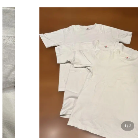
1
/
3