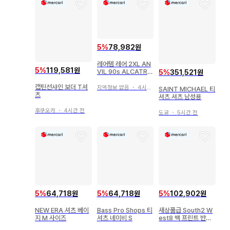
5
%
78,982원
레어템 레어 2XL AN
5
%
119,581원
VIL 90s ALCATRA
5
%
351,521원
Z 티셔츠 USA제 블랙
캡틴선샤인 보더 T셔
지역정보 없음
・
4시간 전
SAINT MICHAEL 티
츠
셔츠 셔츠 남성용
후쿠오카
・
4시간 전
도쿄
・
5시간 전
5
%
64,718원
5
%
64,718원
5
%
102,902원
NEW ERA 셔츠 베이
Bass Pro Shops 티
새상품급 South2 W
지 M 사이즈
셔츠 네이비 S
est8 백 프린트 반팔
T셔츠 블랙