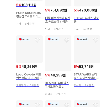
5
%
103,111원
5
%
751,892원
5
%
420,006원
PUNK DRUNKERS
평상심 T셔츠 라이트
메종 마르지엘라 티셔
LOEWE 티셔츠 남성
블루
츠 커트소이 남성용
용
지바
・
6시간 전
도쿄
・
6시간 전
도쿄
・
6시간 전
5
%
48,259원
5
%
53,745원
Loco Coyote 백프
STAR WARS 스타
5
%
48,259원
린트 애니멀 코요테 티
워즈 라이트세이버 프
셔츠
린트 티셔츠 M
XLARGE 썸머 워즈
오카야마
・
6시간 전
오사카
・
7시간 전
T셔츠 화이트 L
아이치
・
7시간 전