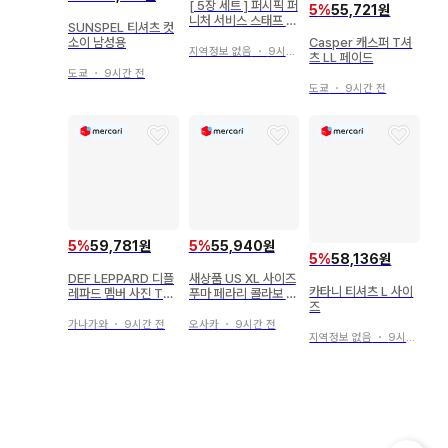
[ 5장 세트 ] 퍼시픽 퍼
5
%
55,721원
니처 서비스 스태프 T
SUNSPEL 티셔츠 컷
셔츠
Casper 캐스퍼 T셔
소이 남성용
지역정보 없음
・
9시간 전
츠 LL 페이드
도쿄
・
9시간 전
도쿄
・
9시간 전
5
%
59,781원
5
%
55,940원
5
%
58,136원
DEF LEPPARD 디플
새상품 US XL 사이즈
카타니 티셔츠 L 사이
레파드 멤버 사진 T셔
푸마 페라리 콜라보 로
즈
츠 그레이 2XL
고 T셔츠 블랙 검정
가나가와
・
9시간 전
오사카
・
9시간 전
지역정보 없음
・
9시간 전