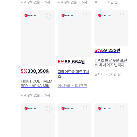
지역정보 없음
・
5시간 전
지역정보 없음
・
5시간 전
효고
・
5시간 전
5
%
59,232원
T셔츠 반팔 풋볼 프린
5
%
86,664원
트 빅 사이즈 빈티지
구제 의류
5
%
338,350원
그레이트풀 데드 T셔
도치기
・
5시간 전
츠
Filous CULT MEM
BER HARKA MIKA
이시카와
・
5시간 전
DO 착용
지역정보 없음
・
5시간 전