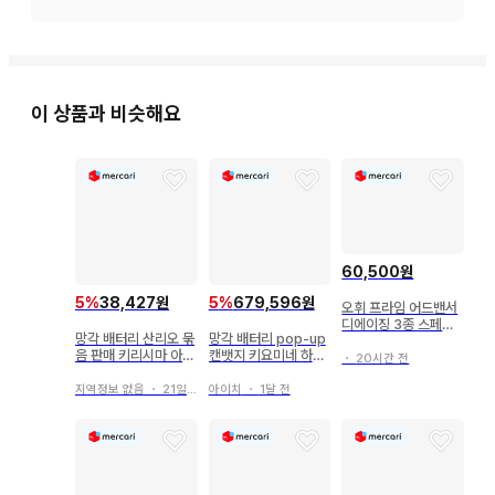
이 상품과 비슷해요
60,500원
5
%
38,427원
5
%
679,596원
오휘 프라임 어드밴서
디에이징 3종 스페셜
망각 배터리 산리오 묶
망각 배터리 pop-up
세트 새상품
음 판매 키리시마 아키
캔뱃지 키요미네 하루
・
20시간 전
토
카
지역정보 없음
・
21일 전
아이치
・
1달 전