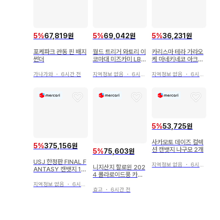
5
%
67,819원
5
%
69,042원
5
%
36,231원
포케파크 관동 핀 배지
월드 트리거 와토리 이
카리스마 테라 가라오
썬더
코마대 미즈카미 LB
케 마네키네코 아크릴
산리오 캔뱃지
스탠드 클리어 카드
가나가와
・
6시간 전
지역정보 없음
・
6시간 전
지역정보 없음
・
6시간 전
5
%
53,725원
사카모토 데이즈 컬렉
5
%
375,156원
션 캔뱃지 나구모 2개
5
%
75,603원
USJ 한정판 FINAL F
지역정보 없음
・
6시간 전
니지산지 할로윈 202
ANTASY 캔뱃지 12
4 폴라로이드풍 카드
종류
무라쿠모 카게츠
지역정보 없음
・
6시간 전
효고
・
6시간 전