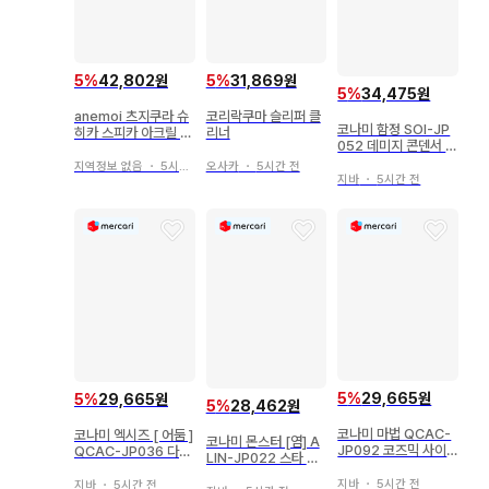
5
%
42,802원
5
%
31,869원
5
%
34,475원
anemoi 츠지쿠라 슈
코리락쿠마 슬리퍼 클
코나미 함정 SOI-JP
히카 스피카 아크릴 스
리너
052 데미지 콘덴서 레
탠드 VA 여름 페스티
어
벌
지역정보 없음
・
5시간 전
오사카
・
5시간 전
지바
・
5시간 전
5
%
29,665원
5
%
29,665원
5
%
28,462원
코나미 마법 QCAC-
코나미 엑시즈 [ 어둠 ]
코나미 몬스터 [염] A
JP092 코즈믹 사이
QCAC-JP036 다크
LIN-JP022 스타 라
클론 25th 시크
리벨리온 엑시즈 드래
이제올 25th 시크
곤 25th 시크
지바
・
5시간 전
지바
・
5시간 전