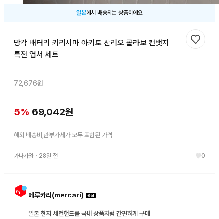
일본
에서 배송되는 상품이에요
망각 배터리 키리시마 아키토 산리오 콜라보 캔뱃지
찜하기
특전 엽서 세트
72,676
원
5
%
69,042
원
해외 배송비,관부가세가 모두 포함된 가격
가나가와
・
28일 전
0
메루카리(mercari)
일본 현지 세컨핸드를 국내 상품처럼 간편하게 구매