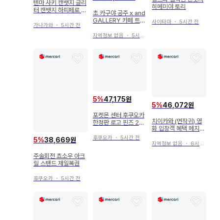
텐마 사키 캔뱃지 글리
히메미야 토리
터 캔뱃지 하피페로 프
초 카구야 공주 x and
로세카
GALLERY 카페 트레
사이타마
・
5시간 전
가나가와
・
5시간 전
이딩 장면 사진 캔뱃지
카구야
지역정보 없음
・
5시간 전
5
%
47,175원
5
%
46,072원
포켓몬 센터 후쿠오카
치이카와 (먼작귀) 영
한정판 로고 핀즈 2개
화 입장객 혜택 메지루
세트
시 액세서리 하치와레
후쿠오카
・
5시간 전
5
%
38,669원
지역정보 없음
・
6시간 전
주술회전 쵸소우 아크
릴 스탠드 제일복권
후쿠오카
・
5시간 전