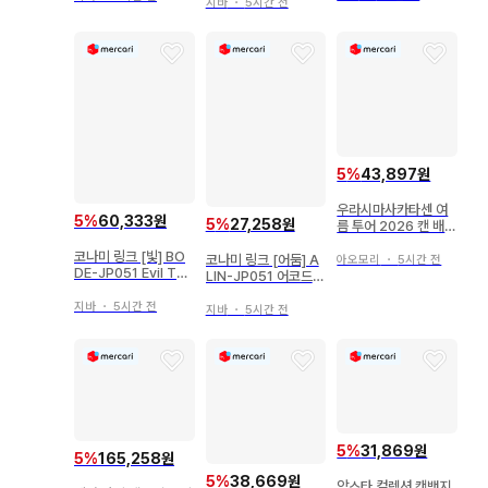
지바
・
5시간 전
5
%
43,897원
우라시마사카타센 여
5
%
60,333원
5
%
27,258원
름 투어 2026 캔 배지
멜화 우라타누키
코나미 링크 [빛] BO
코나미 링크 [어둠] A
아오모리
・
5시간 전
DE-JP051 Evil Twi
LIN-JP051 어코드
ns 트러블 써니 프리
토커@이그니스터 릴
즈마
지바
・
5시간 전
리프
지바
・
5시간 전
5
%
31,869원
5
%
165,258원
5
%
38,669원
앙스타 컬렉션 캔뱃지