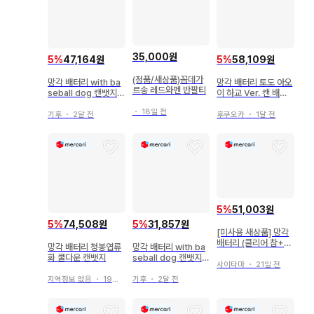
35,000원
5
%
47,164원
5
%
58,109원
(정품/새상품)꼼데가
망각 배터리 with ba
망각 배터리 토도 아오
르송 레드와펜 반팔티
seball dog 캔뱃지
이 하교 Ver. 캔 배지
토도 아오이 세트
묶음 판매
・
18일 전
기후
・
2달 전
후쿠오카
・
1달 전
5
%
51,003원
5
%
74,508원
5
%
31,857원
[미사용 새상품] 망각
배터리 (클리어 참+미
망각 배터리 청봉엽류
망각 배터리 with ba
니 스탠드)SET
화 쿨다운 캔뱃지
seball dog 캔뱃지
사이타마
・
21일 전
청봉하류화 세트
지역정보 없음
・
19일 전
기후
・
2달 전