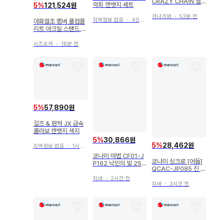
CRAZY CHA!N 엘
악회 캔뱃지 세트
5
%
121,524원
피스의 체인 크레첸
가나가와
・
52분 전
지역정보 없음
・
40분 전
야화월조 멤버 풀컴플
리트 아크릴 스탠드 세
트
시즈오카
・
18분 전
5
%
57,890원
걸즈 & 판처 JX 금속
콜라보 캔뱃지 색지
5
%
30,866원
5
%
28,462원
지역정보 없음
・
1시간 전
코나미 마법 CF01-J
코나미 싱크로 [어둠]
P162 낙인의 빛 25t
QCAC-JP085 진 육
h 시크
무중-시엔 25th 시크
지바
・
2시간 전
지바
・
2시간 전