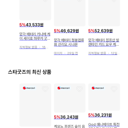
5
%
43,533원
5
%
46,629원
5
%
52,639원
망각 배터리 카나메 케
이 세이호 하루카 굿즈
망각 배터리 청봉엽류
망각 배터리 점프샵 발
세트
화 산리오 시나몬
렌타인 카드 요우 케이
지역정보 없음
・
18일 전
세이호 하루카
아이치
・
29일 전
지역정보 없음
・
12일 전
스타굿즈의 최신 상품
5
%
36,231원
5
%
36,243원
God 애니메이트 특전
케모노 프렌즈 숲의 음