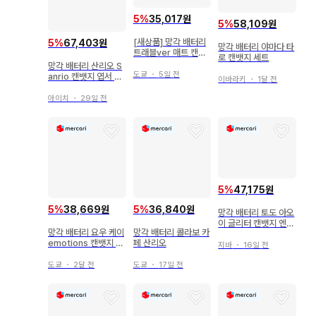
5
%
35,017원
5
%
58,109원
[새상품] 망각 배터리
5
%
67,403원
망각 배터리 야마다 타
트래블ver 매트 캔뱃
로 캔뱃지 세트
지 & 홀로그램 캔뱃지
망각 배터리 산리오 S
요우 케이
도쿄
・
5일 전
anrio 캔뱃지 엽서 요
이바라키
・
1달 전
카나메
아이치
・
29일 전
5
%
47,175원
5
%
38,669원
5
%
36,840원
망각 배터리 토도 아오
이 글리터 캔뱃지 엔스
망각 배터리 요우 케이
망각 배터리 콜라보 카
카이
emotions 캔뱃지 4
페 산리오
지바
・
16일 전
개 세트
도쿄
・
2달 전
도쿄
・
17일 전