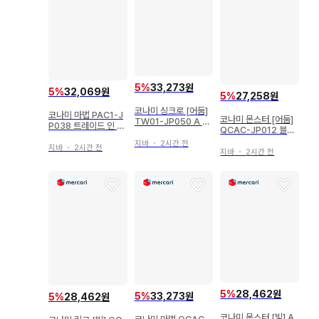
5
%
33,273원
5
%
32,069원
5
%
27,258원
코나미 싱크로 [어둠]
코나미 마법 PAC1-J
코나미 몬스터 [어둠]
TW01-JP050 A O
P038 트레이드 인 프
QCAC-JP012 블랙
G 리턴 제로 25th 시
리즈마
마녀 디아벨스타 시크
크
지바
・
2시간 전
지바
・
2시간 전
릿
지바
・
2시간 전
5
%
28,462원
5
%
33,273원
5
%
28,462원
코나미 몬스터 [빛] A