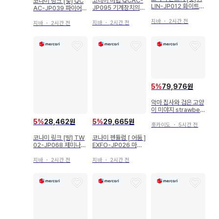
코나미 마법 QCAC-
코나미 링크 [빛] QC
LIN-JP012 화이트
JP095 기계장치의
AC-JP039 파이어월
마녀 디아벨제 리프
밤 - 클락 워크 나이트
드래곤 25th 시크
지바
・
2시간 전
25th 시크
지바
・
2시간 전
지바
・
2시간 전
5
%
79,976원
악마 집사와 검은 고양
이 미야지 strawberr
yGarden
5
%
28,462원
5
%
29,665원
홋카이도
・
5시간 전
코나미 링크 [땅] TW
코나미 펜듈럼 [ 어둠 ]
02-JP068 제미나이
EXFO-JP026 마도
트 팬텀루츠 패러렐 시
수 킹 재칼 시크릿
크
지바
・
2시간 전
지바
・
2시간 전