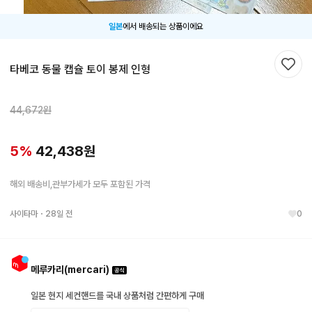
일본
에서 배송되는 상품이에요
타베코 동물 캡슐 토이 봉제 인형
찜하
44,672
원
5
%
42,438
원
해외 배송비,관부가세가 모두 포함된 가격
사이타마
・
28일 전
0
메루카리(mercari)
일본 현지 세컨핸드를 국내 상품처럼 간편하게 구매