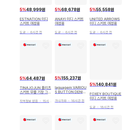
5
%
48,999원
5
%
68,678원
5
%
55,558원
ESTNATION 미디
ANAYI 미디 스커트
UNITED ARROWS
스커트 여성용
여성용
미디 스커트 여성용
도쿄
・
6시간 전
도쿄
・
6시간 전
도쿄
・
6시간 전
5
%
155,237원
5
%
64,487원
5
%
140,841원
laguagem VARIOU
TINAJOJUN 플리츠
S BUTTON DENIM
스커트 무릎 기장 그레
FOXEY BOUTIQUE
스커트
이 S
미디 스커트 여성용
가나가와
・
16시간 전
지역정보 없음
・
15시간 전
도쿄
・
18시간 전