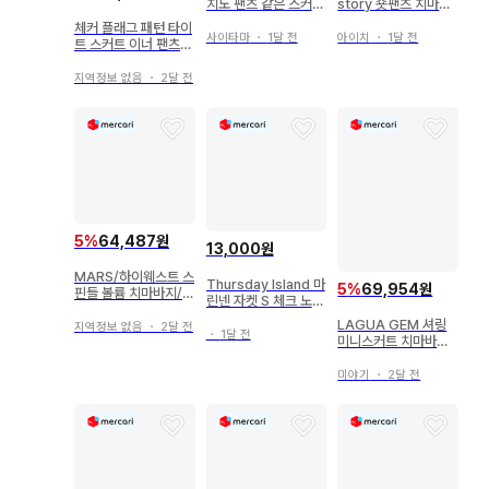
치노 팬츠 같은 스커트
story 숏팬츠 치마바
롱 기장 플레어 베이지
지 미니 스커트
체커 플래그 패턴 타이
사이타마
・
1달 전
아이치
・
1달 전
트 스커트 이너 팬츠
포함
지역정보 없음
・
2달 전
5
%
64,487원
13,000원
MARS/하이웨스트 스
Thursday Island 마
5
%
69,954원
핀들 볼륨 치마바지/블
린넨 자켓 S 체크 노카
랙
라 자켓
LAGUA GEM 셔링
지역정보 없음
・
2달 전
・
1달 전
미니스커트 치마바지
카키 M y2k
미야기
・
2달 전