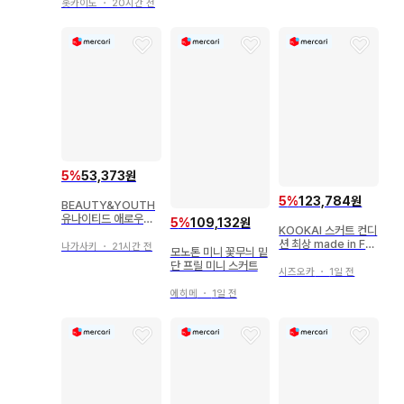
홋카이도
・
20시간 전
5
%
53,373원
5
%
123,784원
BEAUTY&YOUTH
유나이티드 애로우즈
5
%
109,132원
KOOKAI 스커트 컨디
플레어 스커트 롱 스커
션 최상 made in Fra
트
나가사키
・
21시간 전
모노톤 미니 꽃무늬 밑
nce size 1
단 프릴 미니 스커트
시즈오카
・
1일 전
에히메
・
1일 전