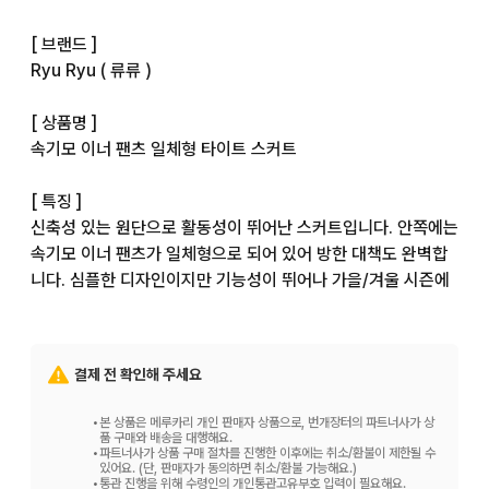
[ 브랜드 ]

Ryu Ryu ( 류류 )

[ 상품명 ]

속기모 이너 팬츠 일체형 타이트 스커트

[ 특징 ]

신축성 있는 원단으로 활동성이 뛰어난 스커트입니다. 안쪽에는 
속기모 이너 팬츠가 일체형으로 되어 있어 방한 대책도 완벽합
니다. 심플한 디자인이지만 기능성이 뛰어나 가을/겨울 시즌에 
추천합니다.

[ 색상 ]

결제 전 확인해 주세요
크림슨 ( 빨간색 계열 )

•
본 상품은 메루카리 개인 판매자 상품으로, 번개장터의 파트너사가 상
[ 사이즈 ]

품 구매와 배송을 대행해요.
•
파트너사가 상품 구매 절차를 진행한 이후에는 취소/환불이 제한될 수
L

있어요. (단, 판매자가 동의하면 취소/환불 가능해요.)
•
통관 진행을 위해 수령인의 개인통관고유부호 입력이 필요해요.