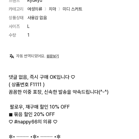
브랜드
RyuRyu
카테고리
여성의류
치마
미디 스커트
〉
〉
상품상태
사용감 없음
사이즈
L
수량
1
자동 번역되었어요.
원문보기
댓글 없음, 즉시 구매 OK입니다 ♡

( 상품번호 F1111 )

꼼꼼한 이중 포장, 신속한 발송을 약속드립니다(^-^)

︎ 팔로우, 재구매 할인 10% OFF

◼︎ 묶음 할인 20% OFF

♡ #nappy66의 의류 ♡

✼• ┈┈┈┈ •✼• ┈┈┈┈ •✼
