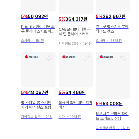
5
%
50,092원
5
%
282,967원
5
%
364,317원
Priority 허리 리브 코
츠무구 랩스커트 부착
CABaN 보태니컬 무
튼 플레어 스커트 아이
와이드 팬츠
늬 랩 플레어 스커트
보리 s290
오사카
・
1달 전
오사카
・
28일 전
지역정보 없음
・
1달 전
5
%
48,087원
5
%
54,466원
랩 스타일 롱 스커트
불규칙 밑단 데님 치마
5
%
53,008원
카키 이너 팬츠 포함
바지
레오나르 브라운 타이
지역정보 없음
・
21일 전
시가
・
19일 전
트 스커트 L 상당
지역정보 없음
・
2달 전