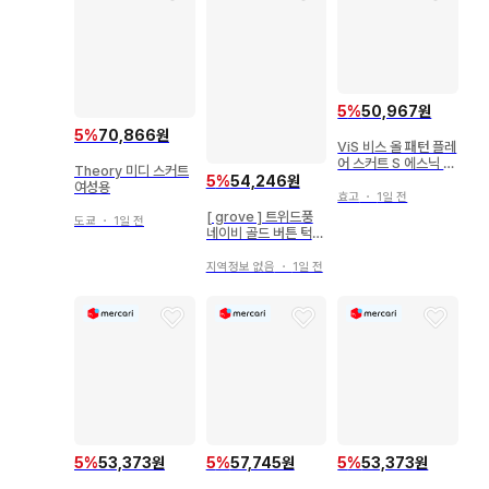
5
%
50,967원
5
%
70,866원
ViS 비스 올 패턴 플레
어 스커트 S 에스닉 머
Theory 미디 스커트
스타드
5
%
54,246원
여성용
효고
・
1일 전
[ grove ] 트위드풍
도쿄
・
1일 전
네이비 골드 버튼 턱
플레어 스커트 미들 기
장
지역정보 없음
・
1일 전
5
%
53,373원
5
%
57,745원
5
%
53,373원