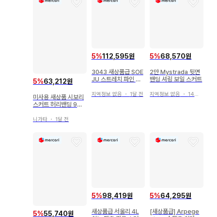
5
%
112,595원
5
%
68,570원
3043 새상품급 SOE
2만 Mystrada 뒷면
JU 스트레치 파인 롱
밴딩 셔링 보일 스커트
5
%
63,212원
타이트 스커트 XL 사
이즈
지역정보 없음
・
1달 전
지역정보 없음
・
14일 전
미사용 새상품 시보리
스커트 허리밴딩 9호
야마다야 RADIATE
M
니가타
・
1달 전
5
%
98,419원
5
%
64,295원
새상품급 서울리 4L
[새상품급] Arpege
5
%
55,740원