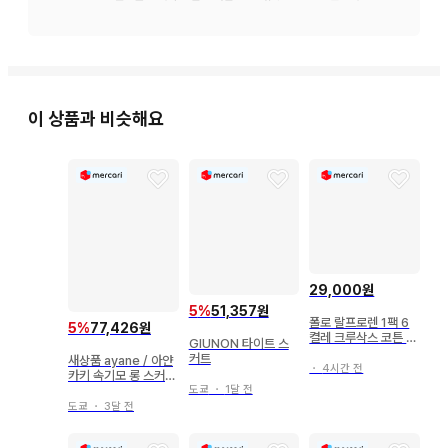
허리: 35~45cm ( 평평하게 놓음 )

힙: 46cm ( 평평하게 놓음 )

총길이: 50cm

( 자세한 내용은 이미지의 치수 측정표를 참조해주세요 )

이 상품과 비슷해요
[ 소재 ]

스커트 부분: 폴리에스테르 84%, 레이온 16%

이너 팬츠: 폴리에스테르 100%

[ 거래 시 주의 사항 ]

중고품에 이해가 있는 분만 구매해주세요.

익명 배송으로 꼼꼼한 포장을 약속드립니다.

압축하여 포장할 수 있으니 이해 부탁드립니다.

29,000원
5
%
51,357원
폴로 랄프로렌 1팩 6
5
%
77,426원
사이즈 - L

켤레 크루삭스 코튼 혼
GIUNON 타이트 스
방 남성 여성 202401
커트
색상 - 레드

새상품 ayane / 아얀
・
4시간 전
카키 속기모 롱 스커트
패턴 - 무지

도쿄
・
1달 전
38 사이즈
계절 - 가을/겨울

도쿄
・
3달 전
얼룩, 찢김, 냄새 등 - 없음