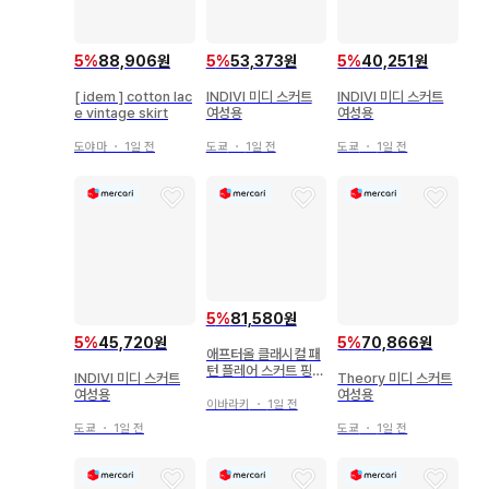
5
%
88,906원
5
%
53,373원
5
%
40,251원
[ idem ] cotton lac
INDIVI 미디 스커트
INDIVI 미디 스커트
e vintage skirt
여성용
여성용
도야마
・
1일 전
도쿄
・
1일 전
도쿄
・
1일 전
5
%
81,580원
5
%
45,720원
5
%
70,866원
애프터올 클래시컬 패
턴 플레어 스커트 핑크
INDIVI 미디 스커트
Theory 미디 스커트
M 일본제 월드
여성용
여성용
이바라키
・
1일 전
도쿄
・
1일 전
도쿄
・
1일 전