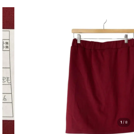
1
/
8