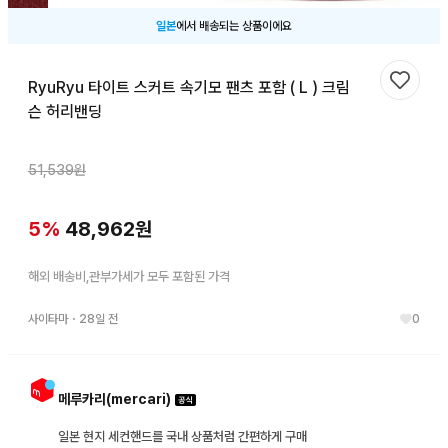
일본
에서 배송되는 상품이에요
RyuRyu 타이트 스커트 속기모 팬츠 포함 ( L ) 크림
찜하기
슨 허리밴딩
51,539
원
5
%
48,962
원
해외 배송비,관부가세가 모두 포함된 가격
사이타마
・
28일 전
0
메루카리(mercari)
일본 현지 세컨핸드를 국내 상품처럼 간편하게 구매