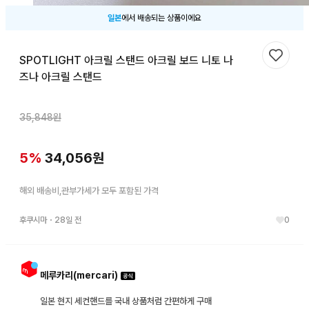
일본
에서 배송되는 상품이에요
SPOTLIGHT 아크릴 스탠드 아크릴 보드 니토 나
찜하기
즈나 아크릴 스탠드
35,848
원
5
%
34,056
원
해외 배송비,관부가세가 모두 포함된 가격
후쿠시마
・
28일 전
0
메루카리(mercari)
일본 현지 세컨핸드를 국내 상품처럼 간편하게 구매