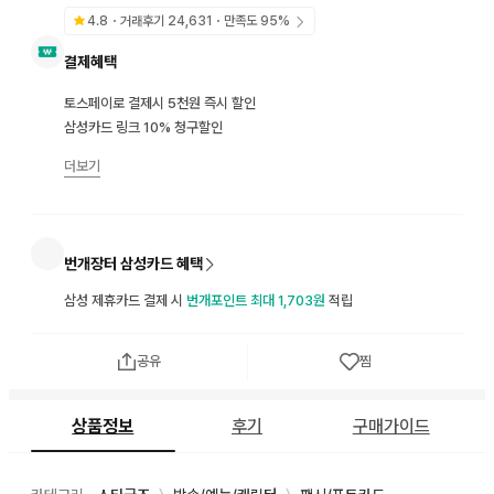
4.8
・거래후기
24,631
・만족도
95
%
결제혜택
토스페이로 결제시 5천원 즉시 할인
삼성카드 링크 10% 청구할인
더보기
번개장터 삼성카드 혜택
삼성 제휴카드 결제 시
번개포인트 최대 1,703원
적립
공유
찜
상품정보
후기
구매가이드