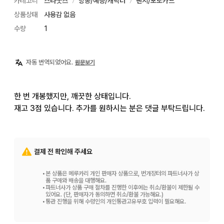
카테고리
스타굿즈
방송/예능/캐릭터
팬시/포토카드
〉
〉
상품상태
사용감 없음
수량
1
자동 번역되었어요.
원문보기
한 번 개봉했지만, 깨끗한 상태입니다.

재고 3점 있습니다. 추가를 원하시는 분은 댓글 부탁드립니다.
결제 전 확인해 주세요
•
본 상품은 메루카리 개인 판매자 상품으로, 번개장터의 파트너사가 상
품 구매와 배송을 대행해요.
•
파트너사가 상품 구매 절차를 진행한 이후에는 취소/환불이 제한될 수
있어요. (단, 판매자가 동의하면 취소/환불 가능해요.)
•
통관 진행을 위해 수령인의 개인통관고유부호 입력이 필요해요.