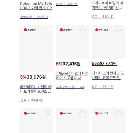
타카라토미 비밀의 아
Pokemon M2 105/
도쿄
・
35분 전
이프리 (APR5) 반지
080 기마의 한 수 SR
5탄 스쿨 메이츠 쿨
(4) APR5-020
효고
・
38분 전
후쿠오카
・
29분 전
5
%
30,774원
5
%
32,415원
신 테니스의 왕자님 오
[ 새상품 ] 디즈니 백참
5
%
38,976원
시타리 켄야 캔뱃지 8
케이스 포함 미니
개 세트
타카라토미 비밀의 아
교토
・
53분 전
지역정보 없음
・
44분 전
이프리 6탄 로맨스 루
즈[치이](4) AP6-01
6
효고
・
39분 전