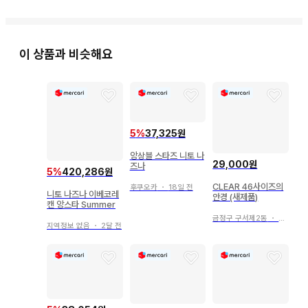
이 상품과 비슷해요
5
%
37,325원
앙상블 스타즈 니토 나
29,000원
즈나
5
%
420,286원
CLEAR 46사이즈의
후쿠오카
・
18일 전
니토 나즈나 이베코레
안경 (새제품)
캔 앙스타 Summer
금정구 구서제2동
・
3일 전
지역정보 없음
・
2달 전