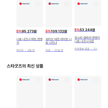
5
%
53,244원
5
%
95,273원
5
%
109,132원
앙스타 컬렉션 캔뱃지
니토 나즈나 하트 캔뱃
모티브 네온 라이트 니
니토 나즈나 9점
지
토 나즈나
지역정보 없음
・
22일 전
아이치
・
2달 전
지바
・
22일 전
스타굿즈의 최신 상품