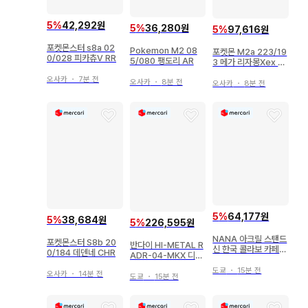
5
%
42,292원
5
%
36,280원
5
%
97,616원
포켓몬스터 s8a 02
Pokemon M2 08
포켓몬 M2a 223/19
0/028 피카츄V RR
5/080 팽도리 AR
3 메가 리자몽Xex M
A
오사카
・
7분 전
오사카
・
8분 전
오사카
・
8분 전
5
%
64,177원
5
%
38,684원
5
%
226,595원
NANA 아크릴 스탠드
포켓몬스터 S8b 20
반다이 HI-METAL R
신 한국 콜라보 카페
0/184 데덴네 CHR
ADR-04-MKX 디스
한정판 새상품 미개봉
트로이드 디펜더
도쿄
・
15분 전
오사카
・
14분 전
도쿄
・
15분 전