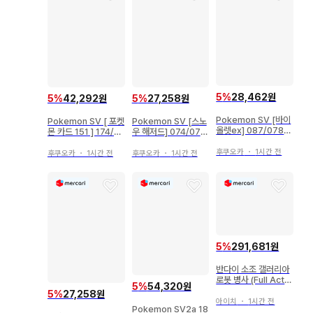
5
%
28,462원
5
%
27,258원
5
%
42,292원
Pokemon SV [바이
Pokemon SV [스노
Pokemon SV [ 포켓
올렛ex] 087/078
우 해저드] 074/071
몬 카드 151 ] 174/16
보치(AR) SV1V
쿠오리폿포(AR) SV2
5 니드킹(AR) SV2a
P
후쿠오카
・
1시간 전
후쿠오카
・
1시간 전
후쿠오카
・
1시간 전
5
%
291,681원
반다이 소조 갤러리아
로봇 병사 (Full Actio
5
%
54,320원
n Ver.)
5
%
27,258원
아이치
・
1시간 전
Pokemon SV2a 18