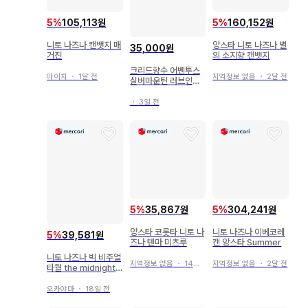
5
%
105,113원
5
%
160,152원
니토 나즈나 캔뱃지 매
앙스타 니토 나즈나 별
35,000원
거진
의 소지향 캔뱃지
크리드향수 어벤투스
아이치
・
1달 전
지역정보 없음
・
2달 전
실버마운틴 러브인화
이트
・
3일 전
5
%
35,867원
5
%
304,241원
앙스타 코롯타 니토 나
니토 나즈나 이베코레
5
%
39,581원
즈나 텐마 미츠루
캔 앙스타 Summer
니토 나즈나 빅 비주얼
지역정보 없음
・
14일 전
지역정보 없음
・
2달 전
타월 the midnight s
un
오카야마
・
18일 전