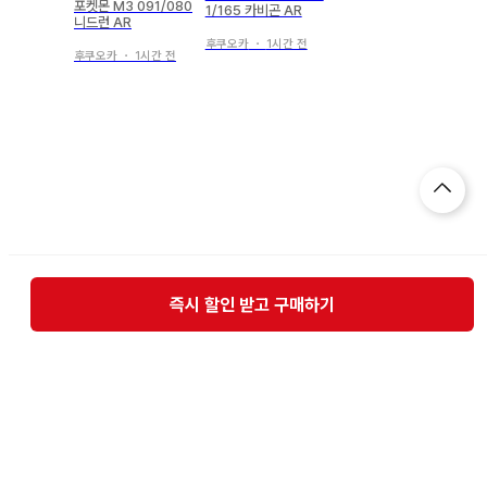
포켓몬 M3 091/080
1/165 카비곤 AR
니드런 AR
후쿠오카
・
1시간 전
후쿠오카
・
1시간 전
즉시 할인 받고 구매하기