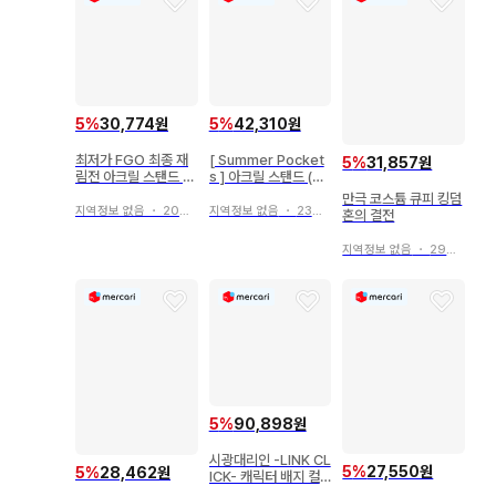
5
%
30,774원
5
%
42,310원
최저가 FGO 최종 재
[ Summer Pocket
5
%
31,857원
림전 아크릴 스탠드 한
s ] 아크릴 스탠드 (쿠
스 크리스찬 안데르센
지마 카모메/깅엄 체크
만극 코스튬 큐피 킹덤
ver.)
지역정보 없음
・
20분 전
지역정보 없음
・
23분 전
혼의 결전
지역정보 없음
・
29분 전
5
%
90,898원
시광대리인 -LINK CL
5
%
27,550원
5
%
28,462원
ICK- 캐릭터 배지 컬
렉션