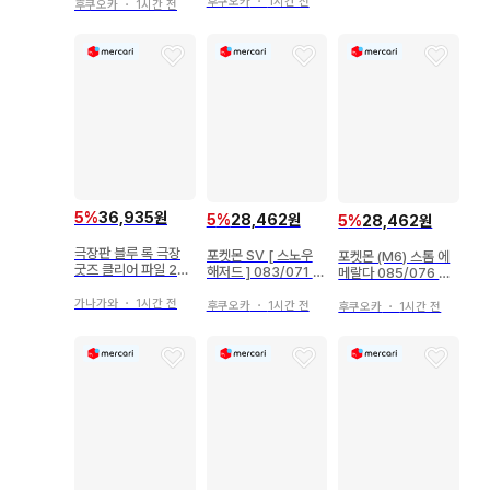
후쿠오카
・
1시간 전
후쿠오카
・
1시간 전
5
%
36,935원
5
%
28,462원
5
%
28,462원
극장판 블루 록 극장
포켓몬 SV [ 스노우
포켓몬 (M6) 스톰 에
굿즈 클리어 파일 2장
해저드 ] 083/071 노
메랄다 085/076 저
나기 세이시로 TEAM
고치(AR) SV2P
리어 AR
K
가나가와
・
1시간 전
후쿠오카
・
1시간 전
후쿠오카
・
1시간 전