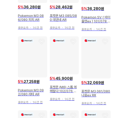
5
%
36,280원
5
%
28,462원
5
%
36,280원
Pokemon M3 08
포켓몬 M3 085/08
Pokemon SV [ 바이
6/080 피피 AR
0 데덴네 AR
올렛ex ] 101/078 와
나이다ex(SAR) SV1
후쿠오카
・
1시간 전
후쿠오카
・
1시간 전
V
후쿠오카
・
1시간 전
5
%
45,900원
5
%
27,258원
5
%
32,069원
포켓몬 (M6) 스톰 에
Pokemon M3 09
메랄다 102/076 히
포켓몬 M3 061/080
2/080 라타 AR
가나의 신뢰 SR
나옹ex RR
후쿠오카
・
1시간 전
후쿠오카
・
1시간 전
후쿠오카
・
1시간 전