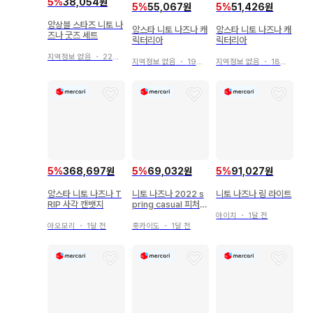
5
%
38,054원
5
%
55,067원
5
%
51,426원
앙상블 스타즈 니토 나
앙스타 니토 나즈나 캐
앙스타 니토 나즈나 캐
즈나 굿즈 세트
릭터리아
릭터리아
지역정보 없음
・
22일 전
지역정보 없음
・
19일 전
지역정보 없음
・
18일 전
5
%
368,697원
5
%
69,032원
5
%
91,027원
앙스타 니토 나즈나 T
니토 나즈나 2022 s
니토 나즈나 링 라이트
RIP 사각 캔뱃지
pring casual 피처
스카우트 캔뱃지
아이치
・
1달 전
아오모리
・
1달 전
홋카이도
・
1달 전