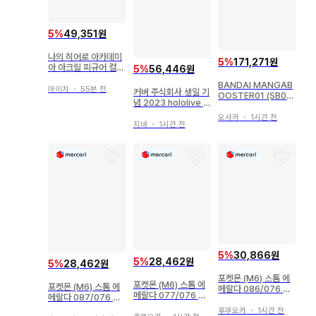
5
%
49,351원
나의 히어로 아카데미
5
%
171,271원
아 아크릴 피규어 컬렉
5
%
56,446원
션 다비
BANDAI MANGAB
아이치
・
55분 전
커버 주식회사 생일 기
OOSTER01 (SB01
념 2023 hololive 오
수록) 에너지 마커 [단
오카미 미오/B2 태피
행본 표지 19권](은색
오사카
・
1시간 전
스트리
지바
・
1시간 전
배경) E-54
5
%
30,866원
5
%
28,462원
5
%
28,462원
포켓몬 (M6) 스톰 에
포켓몬 (M6) 스톰 에
포켓몬 (M6) 스톰 에
메랄다 086/076 루
메랄다 077/076 아
메랄다 087/076 파
리리 AR
케오스 AR
비코리 AR
후쿠오카
・
1시간 전