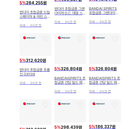
5
%
284,255원
BANDAI SPIRITS
반다이 초합금혼 그렌
반다이 초합금혼 드릴
초합금혼 그렌다이저
다이저 D.C. 대응 스페
스페이저 & 마린 스페
D.C. 대응 스페이저 풀
이저 세트 GX-76X
이저 세트 그렌다이저
세트 GX76X3
지바
・
3시간 전
지바
・
3시간 전
D.C. 대응 GX-76X2
지바
・
3시간 전
5
%
312,620원
5
%
326,804원
5
%
326,804원
반다이 초합금혼 초룡
신 GX109
BANDAISPIRITS 초
BANDAISPIRITS 초
합금혼 건담 빌드 파이
합금혼 건담 빌드 파이
지바
・
3시간 전
터즈 트라이 최강 기동
터즈 트라이 최강기동
건담 트라이온3 GX11
건담 트라이온3 GX11
지바
・
3시간 전
지바
・
3시간 전
3
3
5
%
186,337원
5
%
298,439원