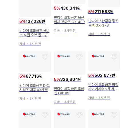
5
%
430,341원
5
%
211,593원
반다이 초합금혼 육신
반다이 초합금혼 킹조
5
%
137,026원
합체 갓마즈 GX-40R
블랙 GX-37B
반다이 초합금혼 뷰너
지바
・
3시간 전
지바
・
3시간 전
스 A 퀸 오브 골드 / 매
거진 Z 지상 한정판 G
X-12MAG
지바
・
3시간 전
5
%
502,677원
5
%
87,716원
5
%
326,804원
반다이 초합금혼 마징
반다이 초합금혼 D.C.
반다이 초합금혼 초룡
가Z 기계수 2체 세트
시리즈 대응 XX계획
신 GX109
[ GX-25R 가라다K7
비밀 초병기 세트01 G
& GX-26R 다브라스
지바
・
3시간 전
X-XX01
지바
・
3시간 전
M2/GARADA K7 &
지바
・
3시간 전
DABLAS M2 ]