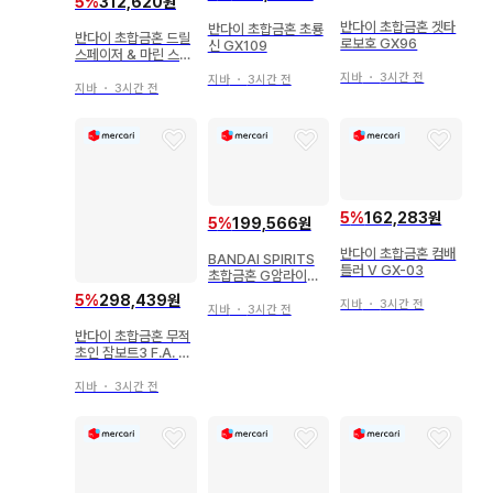
5
%
312,620원
반다이 초합금혼 겟타
반다이 초합금혼 초룡
반다이 초합금혼 드릴
로보호 GX96
신 GX109
스페이저 & 마린 스페
이저 세트 그렌다이저
지바
・
3시간 전
지바
・
3시간 전
D.C. 대응 GX-76X2
지바
・
3시간 전
5
%
162,283원
5
%
199,566원
반다이 초합금혼 컴배
BANDAI SPIRITS
틀러 V GX-03
초합금혼 G암라이저
GX96X
5
%
298,439원
지바
・
3시간 전
지바
・
3시간 전
반다이 초합금혼 무적
초인 잠보트3 F.A. G
X84
지바
・
3시간 전