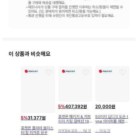
품 구매와 배송을 대행해요.
•
파트너사가 상품 구매 절차를 진행한 이후에는 취소/환불이 제한될 수
있어요. (단, 판매자가 동의하면 취소/환불 가능해요.)
•
통관 진행을 위해 수령인의 개인통관고유부호 입력이 필요해요.
이 상품과 비슷해요
5
%
407,392원
20,000원
포켓몬 패키지 & 카트
50미리 딥디크 도손 t
5
%
31,377원
리지 키링 컬렉션 199
ype 마이퍼퓸 재현향
6-2002 5종
스프레이
포켓몬 플라라 블리스
지역정보 없음
・
1달 전
・
10일 전
터 참 피카츄 뮤우