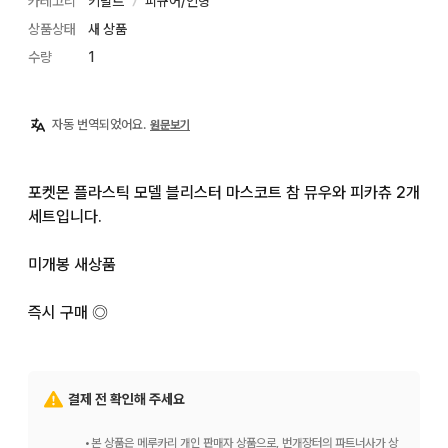
카테고리
키덜트
피규어/인형
〉
상품상태
새 상품
수량
1
자동 번역되었어요.
원문보기
포켓몬 플라스틱 모델 블리스터 마스코트 참 뮤우와 피카츄 2개 
세트입니다.

미개봉 새상품

즉시 구매 ◎
결제 전 확인해 주세요
•
본 상품은 메루카리 개인 판매자 상품으로, 번개장터의 파트너사가 상