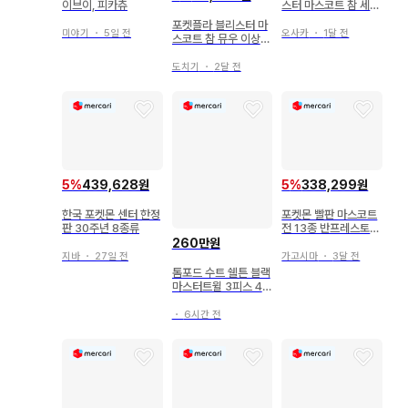
이브이, 피카츄
스터 마스코트 참 세미
컴프
포켓플라 블리스터 마
미야기
・
5일 전
오사카
・
1달 전
스코트 참 뮤우 이상해
씨 이브이
도치기
・
2달 전
5
%
439,628원
5
%
338,299원
한국 포켓몬 센터 한정
포켓몬 빨판 마스코트
판 30주년 8종류
전 13종 반프레스토
미개봉 레트로 레어
260만원
지바
・
27일 전
가고시마
・
3달 전
톰포드 수트 쉘튼 블랙
마스터트윌 3피스 46
사이즈
・
6시간 전