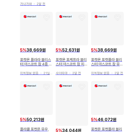
가나가와
・
2달 전
5
%
38,669원
5
%
52,631원
5
%
38,669원
포켓몬 플라라 블리스
포켓몬 포케프라 블리
포켓몬 포켓플라 블리
터 마스코트 참 4종 세
스터 마스코트 참 피카
스터 마스코트 참 뮤우
트 이브이 뮤우 피카츄
츄, 이브이, 뮤우 포함
이브이 이상해씨
지역정보 없음
・
21일 전
사이타마
・
2달 전
지역정보 없음
・
2달 전
5
%
50,213원
5
%
46,072원
플라콜 포켓몬 뮤우,
포켓몬 포켓플라 블리
5
%
34,044원