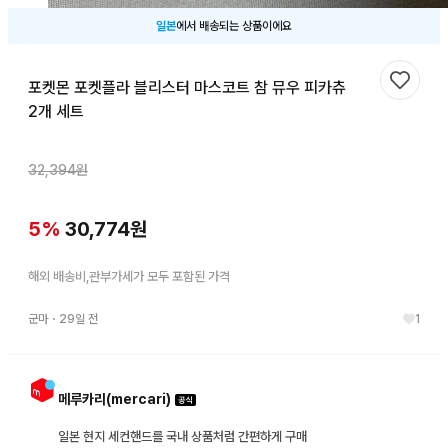
일본
에서 배송되는 상품이에요
포켓몬 포켓플라 블리스터 마스코트 참 뮤우 피카츄
찜하기
2개 세트
32,394
원
5
%
30,774
원
해외 배송비,관부가세가 모두 포함된 가격
군마
・
29일 전
1
메루카리(mercari)
일본 현지 세컨핸드를 국내 상품처럼 간편하게 구매