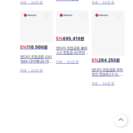
D.C. 대응 GX76X2
지바
・
3시간 전
지바
・
3시간 전
5
%
695,416원
5
%
118,986원
반다이 초합금혼 볼테
스V 초합금 40주년
반다이 초합금혼 GX1
기념 ver GX-31V
5
%
284,255원
1MA 다이애나A 마징
지바
・
3시간 전
가 엔젤 GX11MA
반다이 초합금혼 무적
지바
・
3시간 전
초인 잠보트3 F.A. G
X84
지바
・
3시간 전