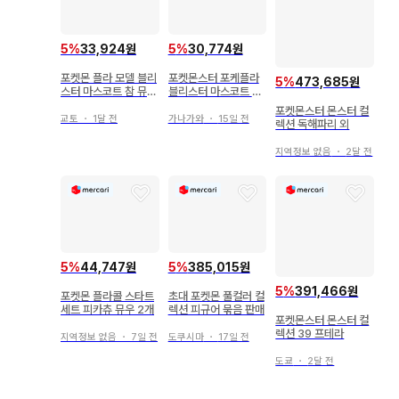
5
%
33,924원
5
%
30,774원
포켓몬 플라 모델 블리
포켓몬스터 포케플라
5
%
473,685원
스터 마스코트 참 뮤우
블리스터 마스코트 참
이상해씨 꼬부기 4개
피카츄/이브이
포켓몬스터 몬스터 컬
세트
교토
・
1달 전
가나가와
・
15일 전
렉션 독해파리 외
지역정보 없음
・
2달 전
5
%
44,747원
5
%
385,015원
5
%
391,466원
포켓몬 플라콜 스타트
초대 포켓몬 풀컬러 컬
세트 피카츄 뮤우 2개
렉션 피규어 묶음 판매
포켓몬스터 몬스터 컬
렉션 39 프테라
지역정보 없음
・
7일 전
도쿠시마
・
17일 전
도쿄
・
2달 전