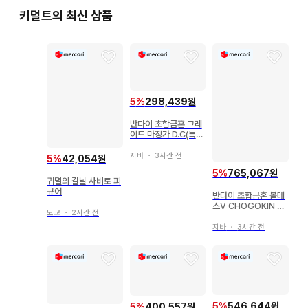
키덜트의 최신 상품
5
%
298,439원
반다이 초합금혼 그레
이트 마징가 D.C(특전
무) GX-73
지바
・
3시간 전
5
%
42,054원
5
%
765,067원
귀멸의 칼날 사비토 피
규어
반다이 초합금혼 볼테
스V CHOGOKIN 50
도쿄
・
2시간 전
th Ver. GX31SP
지바
・
3시간 전
5
%
546,644원
5
%
400,557원