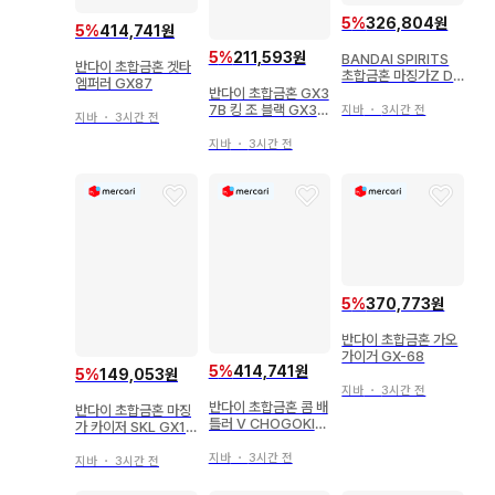
5
%
326,804원
5
%
414,741원
5
%
211,593원
BANDAI SPIRITS
반다이 초합금혼 겟타
초합금혼 마징가Z D.
엠퍼러 GX87
C. 2021 스페셜 컬러
반다이 초합금혼 GX3
Ver. GX70SP
7B 킹 조 블랙 GX37
지바
・
3시간 전
지바
・
3시간 전
B
지바
・
3시간 전
5
%
370,773원
반다이 초합금혼 가오
가이거 GX-68
5
%
414,741원
5
%
149,053원
지바
・
3시간 전
반다이 초합금혼 콤 배
반다이 초합금혼 마징
틀러 V CHOGOKIN
가 카이저 SKL GX10
50th ver. GX50SP
2
지바
・
3시간 전
지바
・
3시간 전