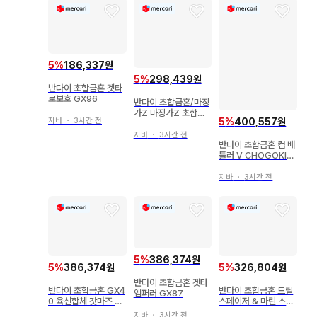
5
%
186,337원
5
%
298,439원
반다이 초합금혼 겟타
로보호 GX96
반다이 초합금혼/마징
가Z 마징가Z 초합금
5
%
400,557원
지바
・
3시간 전
40주년 기념ver GX
01R40
지바
・
3시간 전
반다이 초합금혼 컴 배
틀러 V CHOGOKIN
50th ver. GX50SP
지바
・
3시간 전
5
%
386,374원
5
%
386,374원
5
%
326,804원
반다이 초합금혼 겟타
반다이 초합금혼 GX4
반다이 초합금혼 드릴
엠퍼러 GX87
0 육신합체 갓마즈 G
스페이저 & 마린 스페
X40
이저 세트 그렌다이저
지바
・
3시간 전