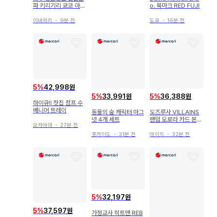
파 키리기리 쿄코 아크
o. 북마크 RED FUJI
릴 헤어 클립 2개 세트
이바라키
・
9분 전
도쿄
・
16분 전
5
%
42,998원
5
%
33,991원
5
%
36,388원
하이큐!! 찻집 점프 수
베니어 트레이
동물의 숲 캐릭터 마그
도즈루사 VILLAINS
넷 4개 세트
랜덤 오로라 카드 본주
오카야마
・
27분 전
루
홋카이도
・
31분 전
아이치
・
32분 전
5
%
32,197원
5
%
37,597원
가정교사 히트맨 REB