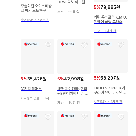
ORN! 디노 아크릴 카
주술회전 오야스미냥
드 캔뱃지
5
%
79,885원
코 마키 오토츠구
도쿄
・
55분 전
카뮈 우타프리 K.M U.
사이타마
・
48분 전
P 헤어 클립 그라쇼
도쿄
・
1시간 전
5
%
58,297원
5
%
35,426원
5
%
42,998원
FRUITS ZIPPER 사
몽치치 히퍼스
영화 치이카와 (먼작
쿠라이 유이 디자인 T
귀) 인어섬의 비밀 흔
셔츠
들흔들 솔라
지역정보 없음
・
1시간 전
시즈오카
・
1시간 전
지바
・
1시간 전