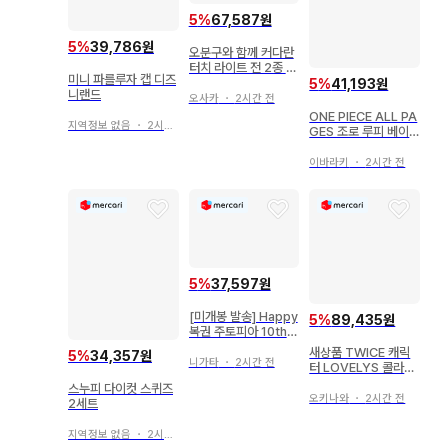
5
%
67,587원
5
%
39,786원
오분구와 함께 커다란
터치 라이트 전 2종 세
미니 파를루자 캡 디즈
트 3
5
%
41,193원
니랜드
오사카
・
2시간 전
ONE PIECE ALL PA
지역정보 없음
・
2시간 전
GES 조로 루피 베이
스샵 와노쿠니
이바라키
・
2시간 전
5
%
37,597원
[미개봉 발송] Happy
5
%
89,435원
복권 주토피아 10th
기념일 B상 C상 E상
새상품 TWICE 캐릭
5
%
34,357원
H상
니가타
・
2시간 전
터 LOVELYS 콜라보
컨테이너 수납 박스 시
스누피 다이컷 스퀴즈
마무라
오키나와
・
2시간 전
2세트
지역정보 없음
・
2시간 전