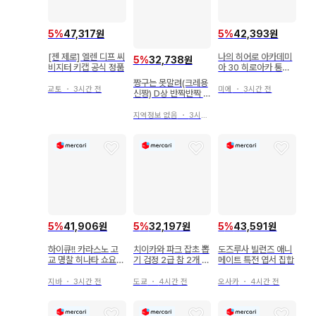
5
%
47,317원
5
%
42,393원
[젠 제로] 엘렌 디프 씨
나의 히어로 아카데미
5
%
32,738원
비지터 키캡 공식 정품
아 30 히로아카 통가
미리오 애니메이트 카
짱구는 못말려(크레용
페 바쿠고 카츠키
교토
・
3시간 전
미에
・
3시간 전
신짱) D상 반짝반짝 해
바라기
지역정보 없음
・
3시간 전
5
%
41,906원
5
%
32,197원
5
%
43,591원
하이큐!! 카라스노 고
치이카와 파크 잡초 뽑
도즈루사 빌런즈 애니
교 명찰 히나타 쇼요
기 검정 2급 참 2개 세
메이트 특전 엽서 집합
츠키시마 케이 이와이
트
즈미 하지메
지바
・
3시간 전
도쿄
・
4시간 전
오사카
・
4시간 전