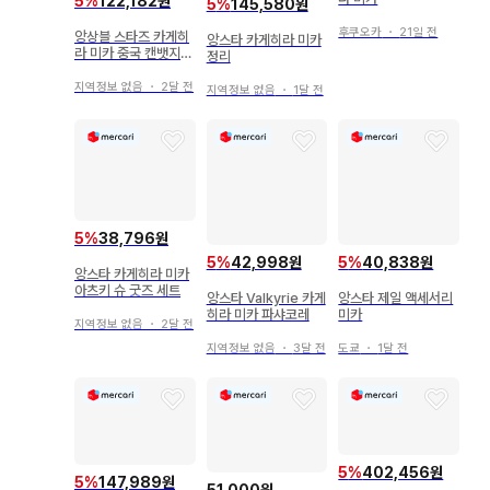
5
%
122,182원
5
%
145,580원
후쿠오카
・
21일 전
앙상블 스타즈 카게히
앙스타 카게히라 미카
라 미카 중국 캔뱃지
정리
꽃의 계약
지역정보 없음
・
2달 전
지역정보 없음
・
1달 전
5
%
38,796원
5
%
42,998원
5
%
40,838원
앙스타 카게히라 미카
아츠키 슈 굿즈 세트
앙스타 Valkyrie 카게
앙스타 제일 액세서리
히라 미카 파샤코레
미카
지역정보 없음
・
2달 전
지역정보 없음
・
3달 전
도쿄
・
1달 전
5
%
402,456원
5
%
147,989원