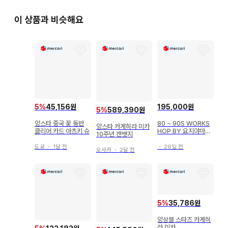
이 상품과 비슷해요
꽃伴

클리어 카드

미카
5
%
45,156원
195,000원
5
%
589,390원
앙스타 중국 꽃 동반
80 ~ 90S WORKS
앙스타 카게히라 미카
클리어 카드 아츠키 슈
HOP BY 요지야마모
10주년 캔뱃지
토 견장 원버튼 자켓 L
XL
도쿄
・
1달 전
・
26일 전
오사카
・
2달 전
5
%
35,786원
앙상블 스타즈 카게히
라 미카