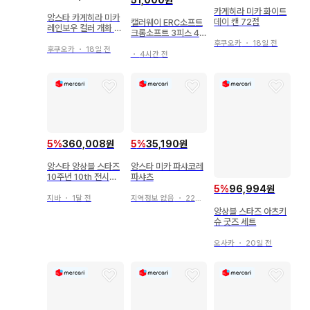
51,000원
카게히라 미카 화이트
앙스타 카게히라 미카
데이 캔 72점
캘러웨이 ERC소프트
레인보우 컬러 개화 포
크롬소프트 3피스 4피
트레이트
스 혼합 로스트볼 특A
후쿠오카
・
18일 전
후쿠오카
・
18일 전
(30개)
・
4시간 전
5
%
360,008원
5
%
35,190원
앙스타 앙상블 스타즈
앙스타 미카 파샤코레
10주년 10th 전시회
파샤츠
캔뱃지 카게히라 미카
5
%
96,994원
지바
・
1달 전
지역정보 없음
・
22일 전
앙상블 스타즈 아츠키
슈 굿즈 세트
오사카
・
20일 전