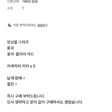
상품상태
사용감 없음
수량
1
자동 번역되었어요.
원문보기
앙상블 스타즈

중국

꽃伴 클리어 카드

카게히라 미카 x 5

낱개 판매 ☓

할인 ☓

즉시 구매 부탁드립니다.

인사 생략하고 문의 없이 구매하셔도 괜찮습니다.
