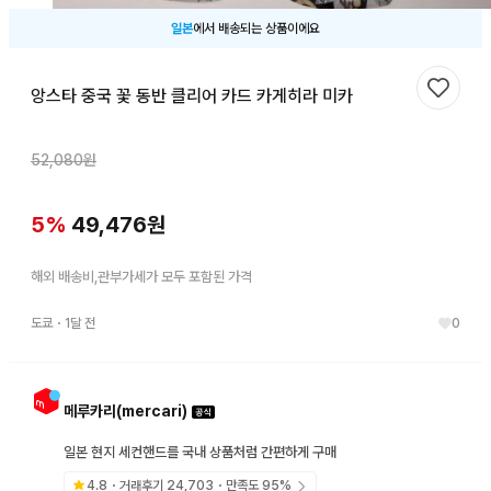
일본
에서 배송되는 상품이에요
앙스타 중국 꽃 동반 클리어 카드 카게히라 미카
찜하기
52,080
원
5
%
49,476
원
해외 배송비,관부가세가 모두 포함된 가격
도쿄
・
1달 전
0
메루카리(mercari)
일본 현지 세컨핸드를 국내 상품처럼 간편하게 구매
4.8
・거래후기
24,703
・만족도
95
%