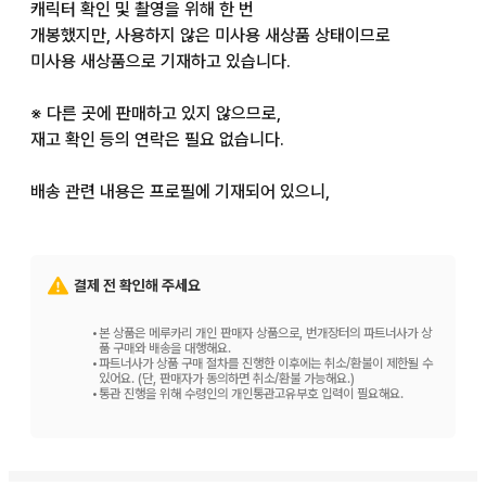
캐릭터 확인 및 촬영을 위해 한 번

개봉했지만, 사용하지 않은 미사용 새상품 상태이므로

미사용 새상품으로 기재하고 있습니다.

※ 다른 곳에 판매하고 있지 않으므로,

재고 확인 등의 연락은 필요 없습니다.

배송 관련 내용은 프로필에 기재되어 있으니,

거래를 검토하실 때 프로필을

읽어주시면 감사하겠습니다. 필수는 아니지만,

동의하신 것으로 간주하고 거래를 진행하므로,

결제 전 확인해 주세요
미리 양해 부탁드립니다.

•
본 상품은 메루카리 개인 판매자 상품으로, 번개장터의 파트너사가 상
또한, 거래 시 연락은

품 구매와 배송을 대행해요.
•
파트너사가 상품 구매 절차를 진행한 이후에는 취소/환불이 제한될 수
원칙적으로 배송 시와 평가를 드릴 때만

있어요. (단, 판매자가 동의하면 취소/환불 가능해요.)
•
통관 진행을 위해 수령인의 개인통관고유부호 입력이 필요해요.
이루어집니다.

앙스타

중국
