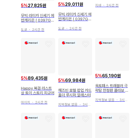
아 헤이세이 리바이벌
5
%
29,011원
사와다 츠나요시
5
%
27,825원
지바
・
2시간 전
무빅 라미카 신세기 에
무빅 라미카 신세기 에
반게리온 [ 0397G-
반게리온 [ 0397G-
A ]
C ]
도쿄
・
2시간 전
도쿄
・
2시간 전
5
%
65,190원
5
%
89,435원
5
%
69,984원
옥토패스 트래블러 극
Happy 복권 라스트
락탕 한정판 콜라보 화
해즈빈 호텔 팝업 카드
상 토이 스토리 피규어
지풍 스티커 컴플리트
홀더 루시퍼 알래스터
지역정보 없음
・
3시간 전
아이치
・
2시간 전
지역정보 없음
・
3시간 전