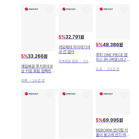
5
%
32,791원
5
%
48,386원
아오페라 히이라기사
코 칸 엽서
루피 ONE PIECE 원
5
%
33,266원
피스 유니버셜 USJ 콜
지역정보 없음
・
2시간 전
렉터블 헤어핀
제일복권 푸치큐아 B
도쿄
・
2시간 전
상 키링 포함 컴팩트
거울
미에
・
2시간 전
5
%
69,995원
REBORN! 반지형 키
홀더 봉고레 반지 바리