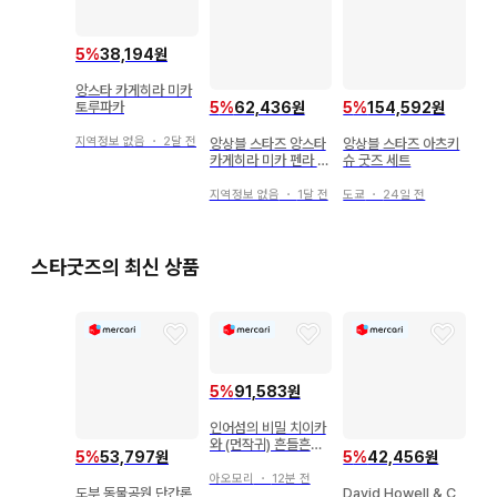
5
%
38,194원
앙스타 카게히라 미카
5
%
154,592원
토루파카
5
%
62,436원
지역정보 없음
・
2달 전
앙상블 스타즈 아츠키
앙상블 스타즈 앙스타
슈 굿즈 세트
카게히라 미카 펜라 2
개 세트
도쿄
・
24일 전
지역정보 없음
・
1달 전
스타굿즈의 최신 상품
5
%
91,583원
인어섬의 비밀 치이카
와 (먼작귀) 흔들흔들
5
%
53,797원
5
%
42,456원
솔라 시사 랏코 밤만쥬
아오모리
・
12분 전
도부 동물공원 단간론
David Howell & C