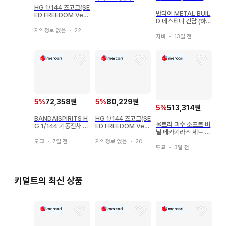
HG 1/144 즈고크(SE
반다이 METAL BUIL
ED FREEDOM Ver.)
D 데스티니 건담 (하이
클리어 컬러
네기)
지역정보 없음
・
22일 전
지바
・
13일 전
5
%
80,229원
5
%
72,358원
5
%
513,314원
HG 1/144 즈고크(SE
BANDAISPIRITS H
울트라 괴수 소프트 비
ED FREEDOM Ver.)
G 1/144 기동전사 건
닐 메카기라스 세트 Y
[클리어 컬러]
담 SEED FREEDOM
MSF 마루산 반다이
즈고크(SEED FREED
지역정보 없음
・
20일 전
도쿄
・
7일 전
도쿄
・
3달 전
OM Ver.) 260
키덜트의 최신 상품