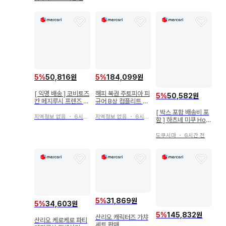
5
%
50,816원
5
%
184,099원
[ 익명 배송 ] 코비토즈
해피 복권 주토피아 피
5
%
50,582원
칸 메지루시 프렌즈 2
규어 B상 컴플리트 세
시크릿 포함 전 7종 컴
트
[ 박스 포함 배송비 포
프
지역정보 없음
・
6시간 전
지역정보 없음
・
6시간 전
함 ] 하츠네 미쿠 Holi
day Memories 피
규어
도쿠시마
・
6시간 전
5
%
31,869원
5
%
34,603원
5
%
145,832원
산리오 캐릭터즈 가챠
산리오 케로케로 파티
세트 판매