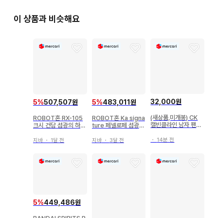
이 상품과 비슷해요
32,000원
5
%
507,507원
5
%
483,011원
(새상품,미개봉) CK
ROBOT혼 RX-105
ROBOT혼 Ka signa
캘빈클라인 남자 팬티
크시 건담 섬광의 하사
ture 페넬로페 섬광의
속옷 5종 / 타임할인
웨이Ver. 크시
하사웨이 Ver
・
14분 전
지바
・
1달 전
지바
・
3달 전
5
%
449,486원