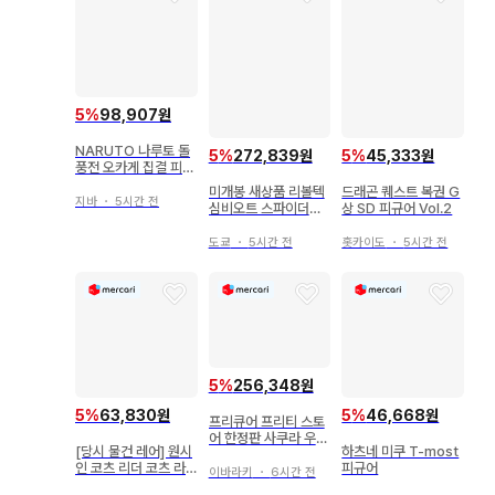
5
%
98,907원
NARUTO 나루토 돌
5
%
272,839원
5
%
45,333원
풍전 오카게 집결 피규
어 5체 세트2
미개봉 새상품 리볼텍
드래곤 퀘스트 복권 G
지바
・
5시간 전
심비오트 스파이더맨
상 SD 피규어 Vol.2
퍼플Ver.
도쿄
・
5시간 전
홋카이도
・
5시간 전
5
%
256,348원
5
%
63,830원
5
%
46,668원
프리큐어 프리티 스토
어 한정판 사쿠라 우타
[당시 물건 레어] 원시
하츠네 미쿠 T-most
큐어 아이돌 세트
인 코츠 리더 코츠 라
피규어
이바라키
・
6시간 전
틴 미개봉 레트로