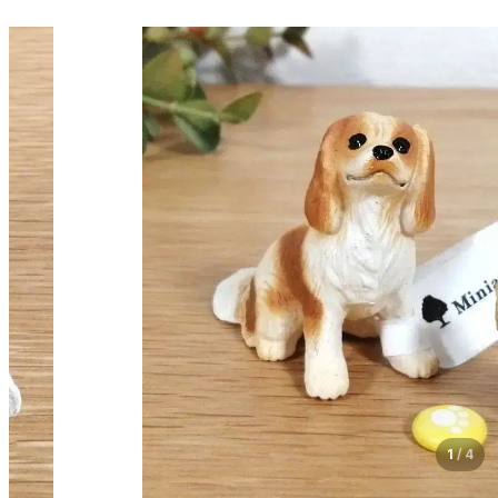
1
/
4