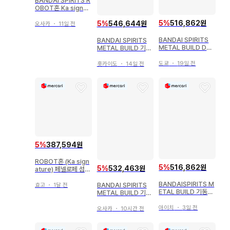
BANDAI SPIRITS R
OBOT혼 Ka signat
ure 기동전사 건담 섬
5
%
516,862원
광의 하사웨이 페넬로
5
%
546,644원
오사카
・
11일 전
페 (기동전사 건담 섬
광의 하사웨이 ver.)
BANDAI SPIRITS
BANDAI SPIRITS
METAL BUILD DRA
METAL BUILD 기동
GON SCALE 랜슬롯
전사 건담 SEED 프리
알비온
덤 건담 CONCEPT
도쿄
・
19일 전
홋카이도
・
14일 전
2 SNOW SPARKLE
Ver.
5
%
387,594원
ROBOT혼 (Ka sign
5
%
516,862원
5
%
532,463원
ature) 페넬로페 섬광
의 하사웨이 Ver
BANDAISPIRITS M
BANDAI SPIRITS
효고
・
1달 전
ETAL BUILD 기동전
METAL BUILD 기동
사 건담 SEED DESTI
전사 건담 철혈의 오펀
NY 스트라이크 프리
스 건담 발바토스 제4
아이치
・
3일 전
오사카
・
10시간 전
덤 건담 [ 리바이벌판 ]
형태 + 부메랑 메이스