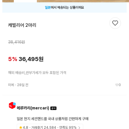
일본
에서 배송되는 상품이에요
캐벌리어 2마리
찜하기
38,416
원
5
%
36,495
원
해외 배송비,관부가세가 모두 포함된 가격
미에
・
28일 전
0
메루카리(mercari)
일본 현지 세컨핸드를 국내 상품처럼 간편하게 구매
4.8
・거래후기
24,584
・만족도
95
%