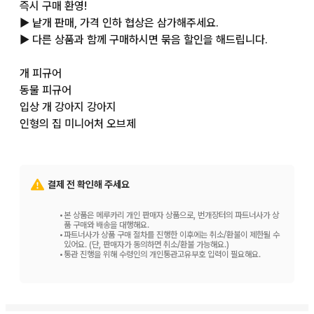
즉시 구매 환영!

▶ 낱개 판매, 가격 인하 협상은 삼가해주세요.

▶ 다른 상품과 함께 구매하시면 묶음 할인을 해드립니다.

개 피규어

동물 피규어

입상 개 강아지 강아지

인형의 집 미니어처 오브제

디오라마 테라리움

캐벌리어 킹 찰스 스패니얼

잉글리시 스프링거 스패니얼

결제 전 확인해 주세요
잉글리시 코커 스패니얼

마스코트 피규어 가족

•
본 상품은 메루카리 개인 판매자 상품으로, 번개장터의 파트너사가 상
246
품 구매와 배송을 대행해요.
•
파트너사가 상품 구매 절차를 진행한 이후에는 취소/환불이 제한될 수
있어요. (단, 판매자가 동의하면 취소/환불 가능해요.)
•
통관 진행을 위해 수령인의 개인통관고유부호 입력이 필요해요.