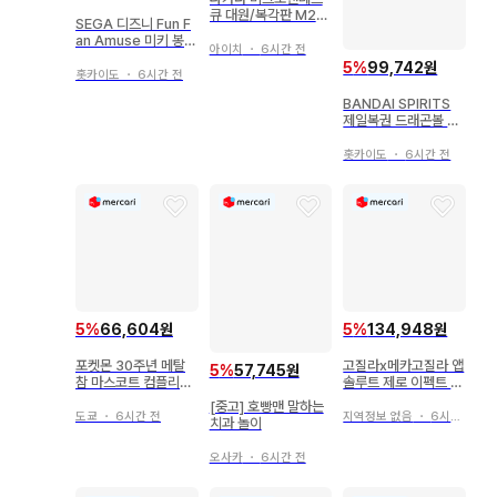
큐 대원/복각판 M261
SEGA 디즈니 Fun F
크레스&M262 아담
an Amuse 미키 봉제
아이치
・
6시간 전
인형 레트로
5
%
99,742원
홋카이도
・
6시간 전
BANDAI SPIRITS
제일복권 드래곤볼 S
UPER DRAGONBA
LL HEROES 4th MI
홋카이도
・
6시간 전
SSION 라스트 원상
오지터:제노(초 풀파워
사이어인 4 한계 돌파)
피규어
5
%
66,604원
5
%
134,948원
포켓몬 30주년 메탈
고질라x메카고질라 앱
5
%
57,745원
참 마스코트 컴플리트
솔루트 제로 이펙트 부
세트
품
[중고] 호빵맨 말하는
도쿄
・
6시간 전
지역정보 없음
・
6시간 전
치과 놀이
오사카
・
6시간 전