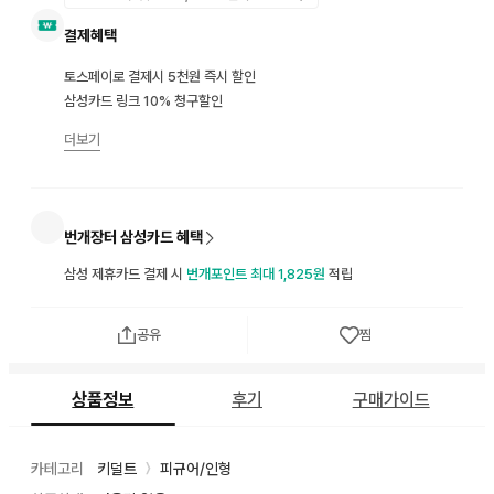
결제혜택
토스페이로 결제시 5천원 즉시 할인
삼성카드 링크 10% 청구할인
더보기
번개장터 삼성카드 혜택
삼성 제휴카드 결제 시
번개포인트 최대 1,825원
적립
공유
찜
상품정보
후기
구매가이드
카테고리
키덜트
피규어/인형
〉