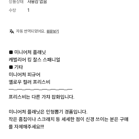
상품상태
사용감 없음
수량
1
자동 번역되었어요.
원문보기
■ 미니어처 플래닛

캐벌리어 킹 찰스 스패니얼

■ 기타

미니어처 피규어

옐로우 컬러 프리스비

━─━─━─━─━─━─━─━

프리스비는 다른 가챠 잡화입니다.

미니어처 플래닛은 인형뽑기 경품입니다.

작은 흠집이나 스크래치 등 세세한 점이 신경 쓰이는 분은 구매
를 자제해주세요!!!
