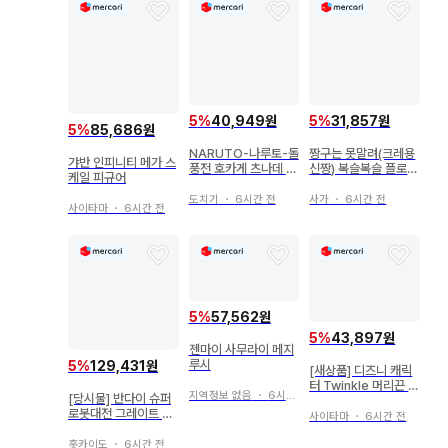
5
%
40,949원
5
%
31,857원
5
%
85,686원
NARUTO-나루토-돌
짱구는 못말려(크레용
갸반 인피니티 메가 스
풍전 호카게 츠나데 피
신짱) 복슬복슬 플로키
케일 피규어
규어 ~ 오카게 집결 -
인형 4종 세트
!!
도치기
・
6시간 전
사가
・
6시간 전
사이타마
・
6시간 전
5
%
57,562원
5
%
43,897원
젠마이 사무라이 메지
루시
5
%
129,431원
[새상품] 디즈니 캐릭
터 Twinkle 머리끈 7
지역정보 없음
・
6시간 전
[당시물] 반다이 슈퍼
개 세트
로봇대전 그레이트 마
사이타마
・
6시간 전
징가 소프트 비닐
홋카이도
・
6시간 전