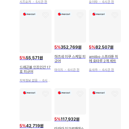
시즈오카
・
5시간 전
오이타
・
6시간 전
5
%
352,769원
5
%
82,507원
하츠네 미쿠 스케일 피
amiibo 스프라툰 히
5
%
55,571원
규어
메 호타루 2개 세트
드래곤볼 인조인간 17
아이치
・
6시간 전
오사카
・
6시간 전
호 피규어
지역정보 없음
・
6시간 전
5
%
117,932원
5
%
42,719원
타카라 미크로맨레스