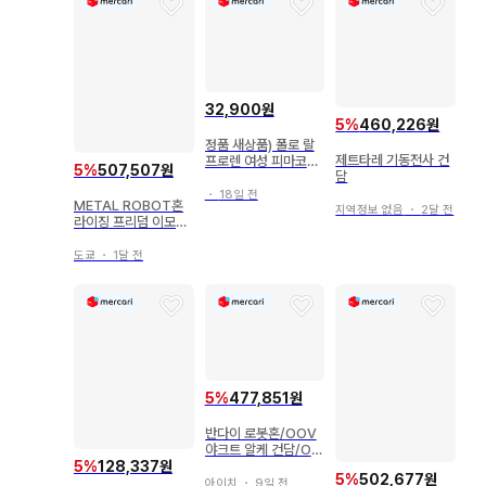
32,900원
5
%
460,226원
정품 새상품) 폴로 랄
제트타레 기동전사 건
프로렌 여성 피마코튼
5
%
507,507원
담
반팔니트
・
18일 전
METAL ROBOT혼
지역정보 없음
・
2달 전
라이징 프리덤 이모탈
저스티스 건담
도쿄
・
1달 전
5
%
477,851원
반다이 로봇혼/OOV
야크트 알케 건담/OO
V
5
%
128,337원
5
%
502,677원
아이치
・
9일 전