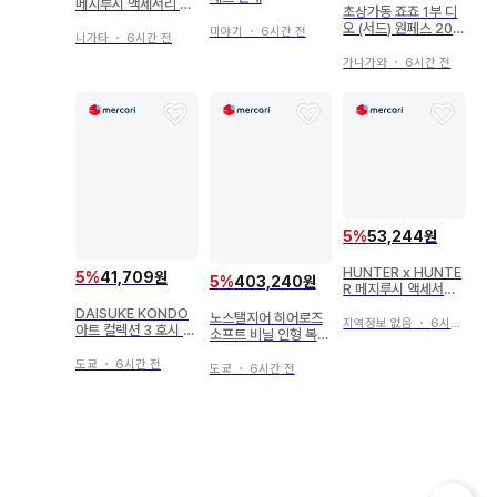
메지루시 액세서리 4
초상가동 죠죠 1부 디
점 세트
오 (서드) 원페스 202
미야기
・
6시간 전
니가타
・
6시간 전
6 여름 한정판 특전 포
함
가나가와
・
6시간 전
5
%
53,244원
HUNTER x HUNTE
5
%
41,709원
5
%
403,240원
R 메지루시 액세서리
6종 세트
DAISUKE KONDO
노스탤지어 히어로즈
지역정보 없음
・
6시간 전
아트 컬렉션 3 호시 니
소프트 비닐 인형 복각
지 트리 펭귄
판 안티모니 철인 28
도쿄
・
6시간 전
호 본체 180mm
도쿄
・
6시간 전