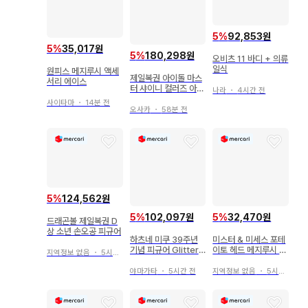
5
%
92,853원
5
%
35,017원
5
%
180,298원
오비츠 11 바디 + 의류
일식
원피스 메지루시 액세
제일복권 아이돌 마스
서리 에이스
터 샤이니 컬러즈 아사
나라
・
4시간 전
쿠라 토오루 피규어
사이타마
・
14분 전
오사카
・
58분 전
5
%
124,562원
5
%
102,097원
5
%
32,470원
드래곤볼 제일복권 D
상 소년 손오공 피규어
하츠네 미쿠 39주년
미스터 & 미세스 포테
기념 피규어 Glitterin
이토 헤드 메지루시 가
지역정보 없음
・
5시간 전
g Star 라스트 원
챠 마스코트 4종
야마가타
・
5시간 전
지역정보 없음
・
5시간 전