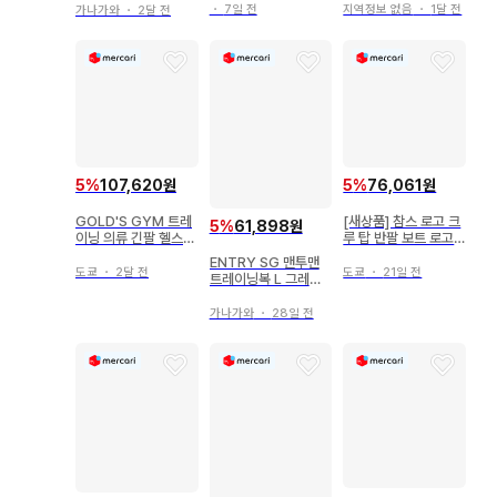
지역정보 없음
・
1달 전
・
7일 전
가나가와
・
2달 전
5
%
107,620원
5
%
76,061원
GOLD'S GYM 트레
[새상품] 참스 로고 크
5
%
61,898원
이닝 의류 긴팔 헬스장
루 탑 반팔 보트 로고
스포츠 운동복 그레이
트레이닝복 남성용 M
ENTRY SG 맨투맨
도쿄
・
2달 전
도쿄
・
21일 전
트레이닝복 L 그레이
일본제
가나가와
・
28일 전