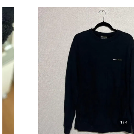
1
/
4