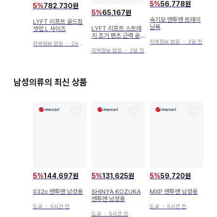
5
%
56,778원
5
%
782,730원
5
%
65,167원
속기모 맨투맨 트레이
LYFT 리프트 골드짐
닝복
LYFT 리프트 스트레
셋업 L 사이즈
치 조거 팬츠 근력 운
지역정보 없음
・
2달 전
동 트레이닝 웨어
지역정보 없음
・
29일 전
지역정보 없음
・
2달 전
남성의류의 최신 상품
5
%
144,697원
5
%
131,625원
5
%
59,720원
032c 맨투맨 남성용
SHINYA KOZUKA
MXP 맨투맨 남성용
맨투맨 남성용
도쿄
・
5시간 전
도쿄
・
5시간 전
도쿄
・
5시간 전