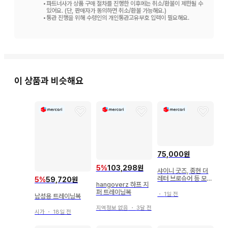
•
파트너사가 상품 구매 절차를 진행한 이후에는 취소/환불이 제한될 수
있어요. (단, 판매자가 동의하면 취소/환불 가능해요.)
•
통관 진행을 위해 수령인의 개인통관고유부호 입력이 필요해요.
이 상품과 비슷해요
75,000원
5
%
103,298원
샤이니 굿즈, 종현 더
레터 브로슈어 등 모음
5
%
59,720원
hangoverz 하프 지
양도
퍼 트레이닝복
・
1일 전
남성용 트레이닝복
지역정보 없음
・
3달 전
시가
・
18일 전