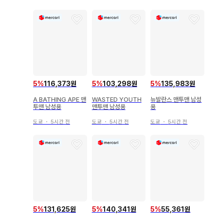
5
%
116,373원
5
%
103,298원
5
%
135,983원
A BATHING APE 맨
WASTED YOUTH
뉴발란스 맨투맨 남성
투맨 남성용
맨투맨 남성용
용
도쿄
・
5시간 전
도쿄
・
5시간 전
도쿄
・
5시간 전
5
%
131,625원
5
%
140,341원
5
%
55,361원