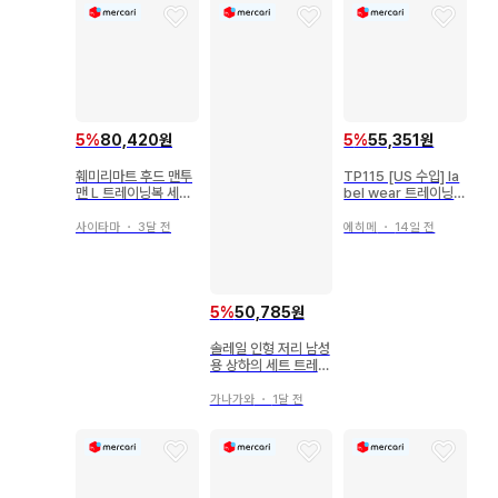
5
%
80,420원
5
%
55,351원
훼미리마트 후드 맨투
TP115 [US 수입] la
맨 L 트레이닝복 세트
bel wear 트레이닝복
M
[남성용 S] 그레이
사이타마
・
3달 전
에히메
・
14일 전
5
%
50,785원
솔레일 인형 저리 남성
용 상하의 세트 트레이
닝 의류 러닝
가나가와
・
1달 전