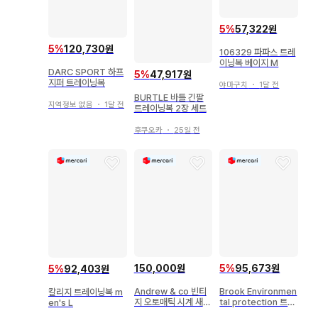
5
%
57,322원
5
%
120,730원
106329 파파스 트레
이닝복 베이지 M
DARC SPORT 하프
5
%
47,917원
지퍼 트레이닝복
야마구치
・
1달 전
BURTLE 바틀 긴팔
지역정보 없음
・
1달 전
트레이닝복 2장 세트
후쿠오카
・
25일 전
5
%
95,673원
150,000원
5
%
92,403원
Brook Environmen
Andrew & co 빈티
칼리지 트레이닝복 m
tal protection 트레
지 오토매틱 시계 새상
en's L
이닝복
품