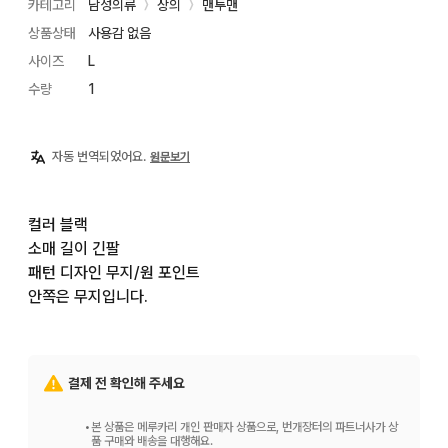
카테고리
남성의류
상의
맨투맨
〉
〉
상품상태
사용감 없음
사이즈
L
수량
1
자동 번역되었어요.
원문보기
컬러 블랙

소매 길이 긴팔

패턴 디자인 무지/원 포인트

안쪽은 무지입니다.
결제 전 확인해 주세요
•
본 상품은 메루카리 개인 판매자 상품으로, 번개장터의 파트너사가 상
품 구매와 배송을 대행해요.