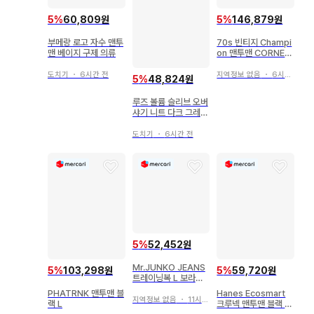
5
%
60,809원
5
%
146,879원
부메랑 로고 자수 맨투
70s 빈티지 Champi
맨 베이지 구제 의류
on 맨투맨 CORNEL
L
도치기
・
6시간 전
지역정보 없음
・
6시간 전
5
%
48,824원
루즈 볼륨 슬리브 오버
샤기 니트 다크 그레이
블랙 M
도치기
・
6시간 전
5
%
52,452원
Mr.JUNKO JEANS
5
%
103,298원
5
%
59,720원
트레이닝복 L 보라색
빅 실루엣 긴팔
PHATRNK 맨투맨 블
Hanes Ecosmart
지역정보 없음
・
11시간 전
랙 L
크루넥 맨투맨 블랙 X