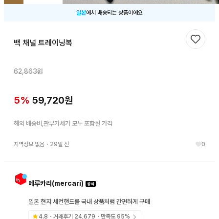
일본
에서 배송되는 상품이에요
백 채널 트레이닝복
찜하기
62,863
원
5
%
59,720
원
해외 배송비,관부가세가 모두 포함된 가격
지역정보 없음
・
29일 전
0
메루카리(mercari)
일본 현지 세컨핸드를 국내 상품처럼 간편하게 구매
4.8
・거래후기
24,679
・만족도
95
%