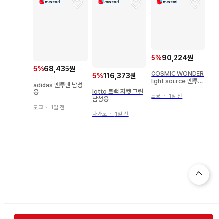
5
%
90,224원
5
%
68,435원
COSMIC WONDER
5
%
116,373원
light source 맨투맨
adidas 맨투맨 남성
롱티
lotto 트랙 자켓 그린
용
도쿄
・
1일 전
남성용
도쿄
・
1일 전
나가노
・
1일 전