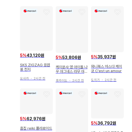
5
%
43,120원
5
%
35,937원
5
%
53,806원
SKS ZIGZAG 응원
와니북스 마스다 케이
케이분샤 영 아이돌 나
봉 천지
코 C'est un amour
우 아그네스 라무 아그
네스 라무 16
오사카
・
2시간 전
도치기
・
2시간 전
홋카이도
・
2시간 전
5
%
62,976원
5
%
36,792원
흠집 reiki 폴라로이드