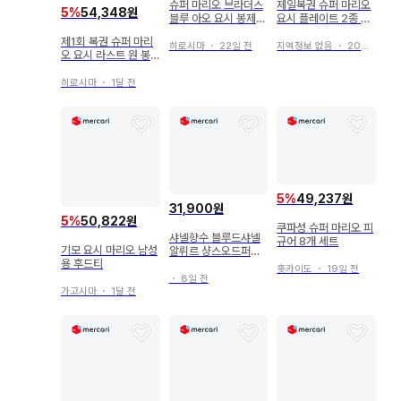
슈퍼 마리오 브라더스
제일복권 슈퍼 마리오
5
%
54,348원
블루 아오 요시 봉제
요시 플레이트 2종 세
인형
트
제1회 복권 슈퍼 마리
히로시마
・
22일 전
지역정보 없음
・
20일 전
오 요시 라스트 원 봉
제 인형 언제나 함께
알
히로시마
・
1달 전
5
%
49,237원
31,900원
5
%
50,822원
쿠파성 슈퍼 마리오 피
샤넬향수 블루드샤넬
규어 8개 세트
기모 요시 마리오 남성
알뤼르 샹스오드퍼퓸
용 후드티
샹스뚜왈렛 넘버파이
홋카이도
・
19일 전
브 코코마드모아젤 디
・
8일 전
올향수 블루밍부케 자
가고시마
・
1달 전
도르 소바쥬 메종 마르
지엘라향수 선데이모
닝 재즈클럽