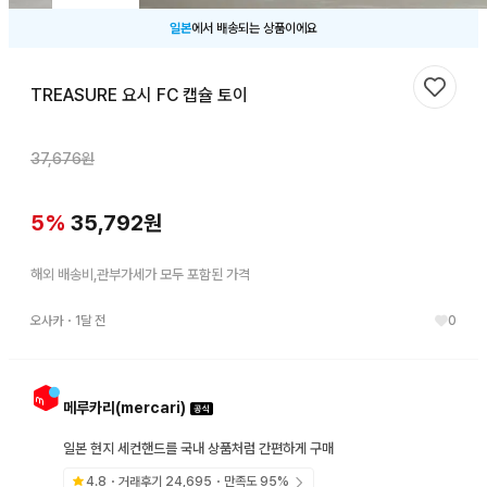
일본
에서 배송되는 상품이에요
TREASURE 요시 FC 캡슐 토이
찜하기
37,676
원
5
%
35,792
원
해외 배송비,관부가세가 모두 포함된 가격
오사카
・
1달 전
0
메루카리(mercari)
일본 현지 세컨핸드를 국내 상품처럼 간편하게 구매
4.8
・거래후기
24,695
・만족도
95
%