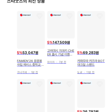
스타굿즈의 최신 상품
5
%
147,509원
고바야시 치아키 CHE
5
%
53,047원
5
%
69,283원
ER 출시 기념 이벤트
증정회 브로마이드
FAMIEN'26 응원봉
카와무라 카즈마 BOT
아이치
・
7분 전
사립 에비스 중학교 에
아크릴 스탠드
비츄 에비츄
가나가와
・
1분 전
도쿄
・
11분 전
5
%
36,792원