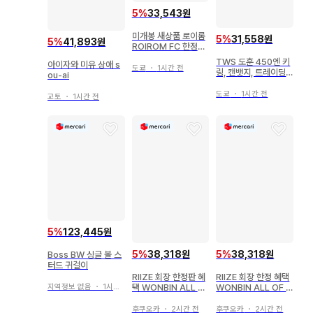
5
%
33,543원
미개봉 새상품 로이롬
5
%
31,558원
5
%
41,893원
ROIROM FC 한정판
프레이크 스티커 씰
TWS 도훈 450엔 키
아이자와 미유 상애 s
도쿄
・
1시간 전
링, 캔뱃지, 트레이딩
ou-ai
카드
도쿄
・
1시간 전
교토
・
1시간 전
5
%
123,445원
5
%
38,318원
5
%
38,318원
Boss BW 싱글 볼 스
터드 귀걸이
RIIZE 회장 한정판 혜
RIIZE 회장 한정 혜택
택 WONBIN ALL O
WONBIN ALL OF Y
지역정보 없음
・
1시간 전
F YOU
OU
후쿠오카
・
2시간 전
후쿠오카
・
2시간 전