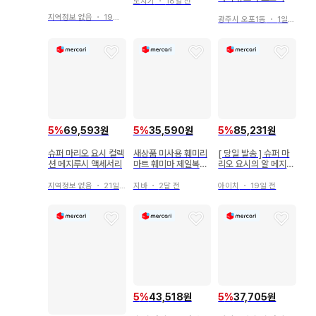
도치기
・
18일 전
지역정보 없음
・
19일 전
광주시 오포1동
・
1일 전
5
%
69,593원
5
%
35,590원
5
%
85,231원
슈퍼 마리오 요시 컬렉
새상품 미사용 훼미리
[ 당일 발송 ] 슈퍼 마
션 메지루시 액세서리
마트 훼미마 제일복권
리오 요시의 알 메지루
요시
시 액세서리 2세트
지역정보 없음
・
21일 전
지바
・
2달 전
아이치
・
19일 전
5
%
43,518원
5
%
37,705원