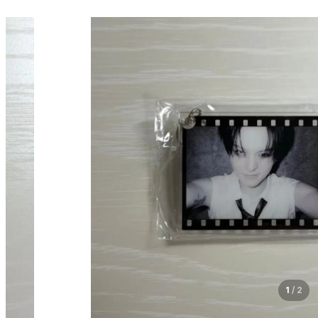
1
/
2