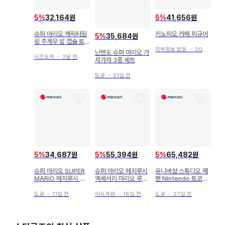
5
%
32,164원
5
%
41,656원
슈퍼 마리오 캐릭터링
키노피오 카페 피규어
5
%
35,684원
링 주게무 밤 캡슐 토
이
지역정보 없음
・
20일 전
닌텐도 슈퍼 마리오 가
시즈오카
・
2달 전
챠가챠 3종 세트
도쿄
・
21일 전
5
%
34,687원
5
%
55,394원
5
%
65,482원
슈퍼 마리오 SUPER
슈퍼 마리오 메지루시
유니버설 스튜디오 재
MARIO 메지루시 액
액세서리 마리오 루이
팬 Nintendo 토코토
세서리 키노피오 2종
지 테레사 킬러 키노피
코 마리오 피규어
오
도쿄
・
11일 전
이시카와
・
18일 전
도쿄
・
27일 전