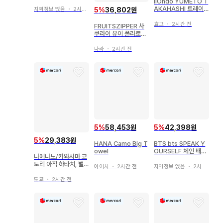
iiOndo YUMETO T
AKAHASHI 트레이
5
%
36,802원
지역정보 없음
・
2시간 전
딩 카드
효고
・
2시간 전
FRUITSZIPPER 사
쿠라이 유이 폴라로이
드 파일
나라
・
2시간 전
5
%
58,453원
5
%
42,398원
5
%
29,383원
HANA Camo Big T
BTS bts SPEAK Y
owel
OURSELF 체인 배지
나에나노/카와시마 코
정국 오사카
토리 아직 하타치, 벌
아이치
・
2시간 전
지역정보 없음
・
2시간 전
써 스무 살. 특전 없음
도쿄
・
2시간 전