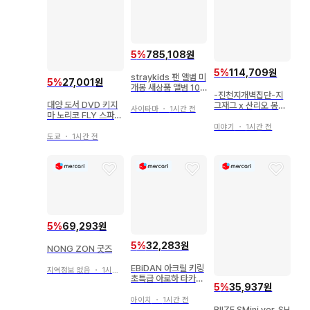
5
%
785,108원
5
%
114,709원
straykids 팬 앨범 미
5
%
27,001원
개봉 새상품 앨범 100
-진천지개벽집단-지
개
대양 도서 DVD 키지
그재그 x 산리오 봉제
사이타마
・
1시간 전
마 노리코 FLY 스파이
인형 6개 세트
시 디저트
미야기
・
1시간 전
도쿄
・
1시간 전
5
%
69,293원
5
%
32,283원
NONG ZON 굿즈
EBiDAN 아크릴 키링
지역정보 없음
・
1시간 전
초특급 아로하 타카마
5
%
35,937원
츠 아로하 에비라이
아이치
・
1시간 전
RIIZE SMini ver. SH