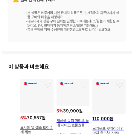
•
본 상품은 메루카리 개인 판매자 상품으로, 번개장터의 파트너사가 상
품 구매와 배송을 대행해요.
•
파트너사가 상품 구매 절차를 진행한 이후에는 취소/환불이 제한될 수
있어요. (단, 판매자가 동의하면 취소/환불 가능해요.)
•
통관 진행을 위해 수령인의 개인통관고유부호 입력이 필요해요.
이 상품과 비슷해요
5
%
39,900원
5
%
70,557원
110,000원
새상품 슈퍼 마리오 특
대 사이즈 흐물흐물 봉
요시의 알 캡슐 토이 2
브라운포 펫캐리어 강
제 인형 요시
개 세트
아지 유모차 스코비