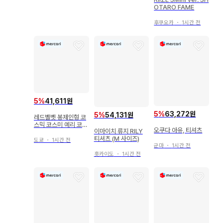
OTARO FAME
후쿠오카
・
1시간 전
5
%
41,611원
5
%
63,272원
5
%
54,131원
레드벨벳 봉제인형 코
스믹 코스미 예리 코스
오쿠다 아유, 티셔츠
이마이치 류지 RILY
미
티셔츠 (M 사이즈)
도쿄
・
1시간 전
군마
・
1시간 전
홋카이도
・
1시간 전