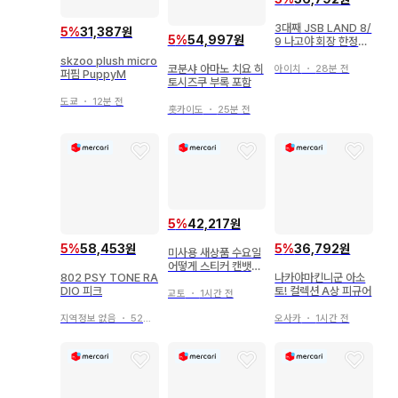
3대째 JSB LAND 8/
5
%
31,387원
5
%
54,997원
9 나고야 회장 한정판
오라쿠인 이마이치 류
skzoo plush micro
지
코분샤 아마노 치요 히
아이치
・
28분 전
퍼핌 PuppyM
토시즈쿠 부록 포함
도쿄
・
12분 전
홋카이도
・
25분 전
5
%
42,217원
5
%
58,453원
5
%
36,792원
미사용 새상품 수요일
어떻게 스티커 캔뱃지
802 PSY TONE RA
나카야마킨니군 아소
3종 세트
DIO 피크
토! 컬렉션 A상 피규어
교토
・
1시간 전
지역정보 없음
・
52분 전
오사카
・
1시간 전