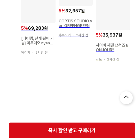
5
%
32,957원
CORTIS STUDIO v
er. GREENGREEN
5
%
69,283원
5
%
35,937원
후쿠오카
・
2시간 전
[레어템, 낱개 판매 가
능] 미우미오 nyanM
사이버 재팬 댄서즈 B
e 사토미우 폴라로이
ONJOUR!!
드 19장 묶음 판매
아이치
・
2시간 전
교토
・
2시간 전
즉시 할인 받고 구매하기