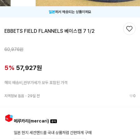
일본
에서 배송되는 상품이에요
EBBETS FIELD FLANNELS 베이스캡 7 1/2
찜하
60,976
원
5
%
57,927
원
해외 배송비,관부가세가 모두 포함된 가격
지역정보 없음
・
29일 전
0
메루카리(mercari)
일본 현지 세컨핸드를 국내 상품처럼 간편하게 구매