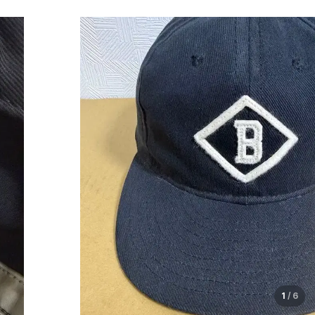
1
/
6