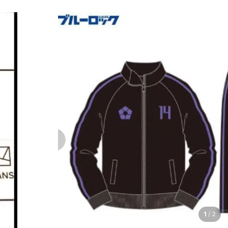
1
/
2