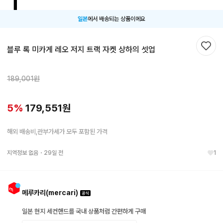
일본
에서 배송되는 상품이에요
블루 록 미카게 레오 저지 트랙 자켓 상하의 셋업
찜하
189,001
원
5
%
179,551
원
해외 배송비,관부가세가 모두 포함된 가격
지역정보 없음
・
29일 전
1
메루카리(mercari)
일본 현지 세컨핸드를 국내 상품처럼 간편하게 구매