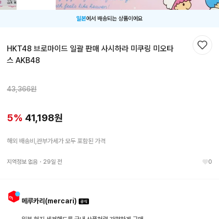
일본
에서 배송되는 상품이에요
HKT48 브로마이드 일괄 판매 사시하라 미쿠링 미오타
찜하
스 AKB48
43,366
원
5
%
41,198
원
해외 배송비,관부가세가 모두 포함된 가격
지역정보 없음
・
29일 전
0
메루카리(mercari)