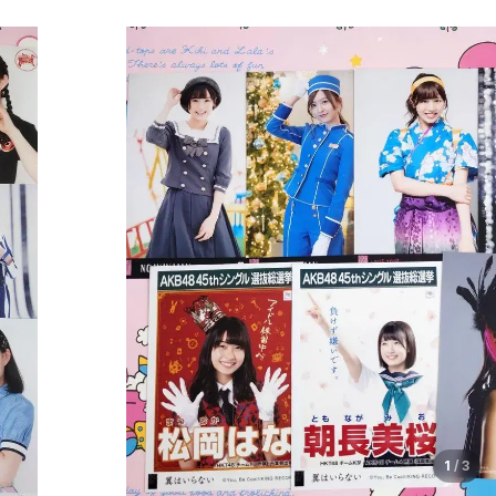
1
/
3