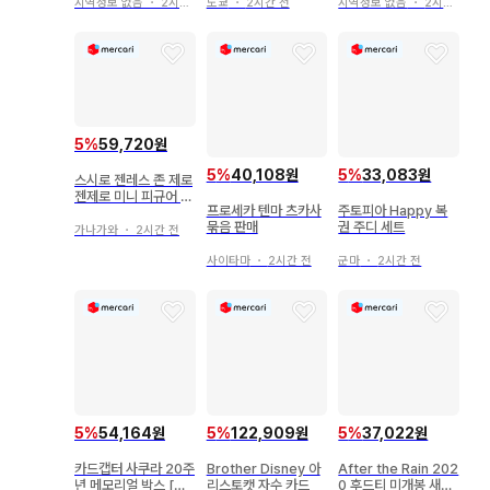
지역정보 없음
・
2시간 전
도쿄
・
2시간 전
지역정보 없음
・
2시간 전
5
%
59,720원
5
%
40,108원
5
%
33,083원
스시로 젠레스 존 제로
젠제로 미니 피규어 2
프로세카 텐마 츠카사
주토피아 Happy 복
개 세트
묶음 판매
권 주디 세트
가나가와
・
2시간 전
사이타마
・
2시간 전
군마
・
2시간 전
5
%
54,164원
5
%
122,909원
5
%
37,022원
카드캡터 사쿠라 20주
Brother Disney 아
After the Rain 202
년 메모리얼 박스 [결
리스토캣 자수 카드
0 후드티 미개봉 새상