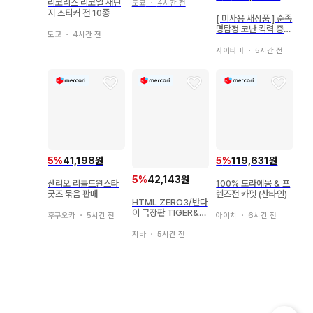
리코리스 리코일 새틴
도쿄
・
4시간 전
지 스티커 전 10종
[ 미사용 새상품 ] 순족
명탐정 코난 킥력 증강
도쿄
・
4시간 전
신발 24.5cm 아크릴
스탠드 포함
사이타마
・
5시간 전
5
%
41,198원
5
%
119,631원
5
%
42,143원
산리오 리틀트윈스타
100% 도라에몽 & 프
굿즈 묶음 판매
렌즈전 카펫 (산타인)
HTML ZERO3/반다
이 극장판 TIGER&B
후쿠오카
・
5시간 전
아이치
・
6시간 전
UNNY-The Rising-
Guttarelax Precio
지바
・
5시간 전
us Trio 티셔츠 코테
츠 블랙 XS(여성용)