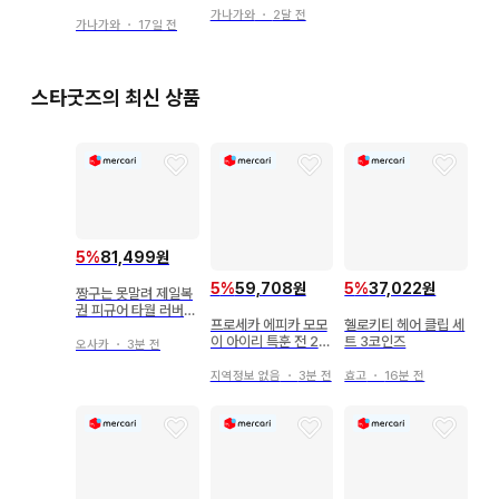
루아 묶음 판매
가나가와
・
2달 전
가나가와
・
17일 전
스타굿즈의 최신 상품
5
%
81,499원
5
%
59,708원
5
%
37,022원
짱구는 못말려 제일복
권 피규어 타월 러버참
프로세카 에피카 모모
헬로키티 헤어 클립 세
세트
이 아이리 특훈 전 20
트 3코인즈
오사카
・
3분 전
장 23C
지역정보 없음
・
3분 전
효고
・
16분 전