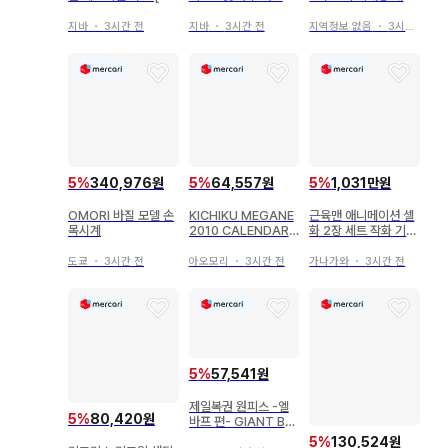
품 있음]
품
지바
・
3시간 전
지바
・
3시간 전
지역정보 없음
・
3시간 전
5
%
340,976원
5
%
64,557원
5
%
1,031만원
OMORI 바질 모델 손
KICHIKU MEGANE
근육맨 애니메이션 셀
목시계
2010 CALENDAR
화 2장 세트 작화 기록
BETTER HALF
포함 당시 물품
도쿄
・
3시간 전
아오모리
・
3시간 전
가나가와
・
3시간 전
5
%
57,541원
제일복권 원피스 -엘
5
%
80,420원
바프 편- GIANT BA
SH!! Vol.2
5
%
130,524원