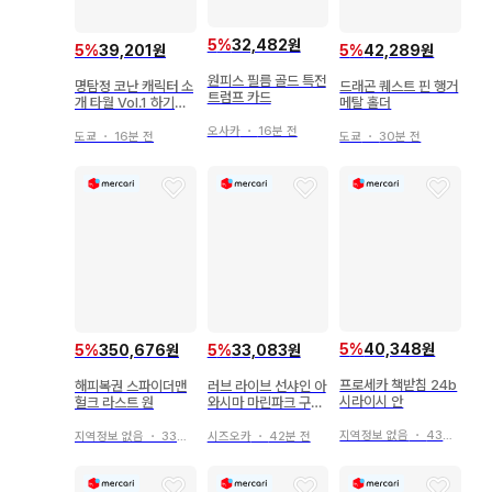
5
%
32,482원
5
%
39,201원
5
%
42,289원
원피스 필름 골드 특전
명탐정 코난 캐릭터 소
드래곤 퀘스트 핀 행거
트럼프 카드
개 타월 Vol.1 하기와
메탈 홀더
라 켄지
오사카
・
16분 전
도쿄
・
16분 전
도쿄
・
30분 전
5
%
40,348원
5
%
350,676원
5
%
33,083원
프로세카 책받침 24b
해피복권 스파이더맨
러브 라이브 선샤인 아
시라이시 안
헐크 라스트 원
와시마 마린파크 구독
특전 카드 타카미 치카
지역정보 없음
・
43분 전
지역정보 없음
・
33분 전
시즈오카
・
42분 전