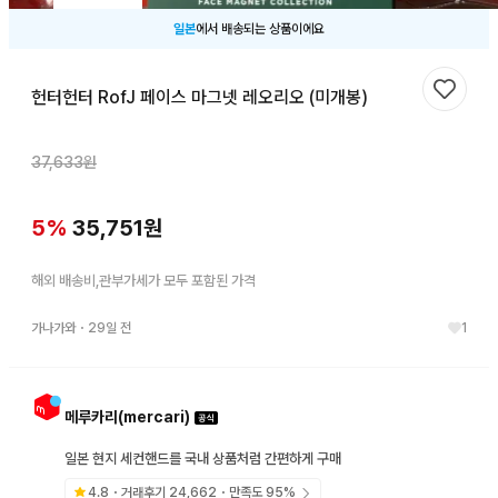
일본
에서 배송되는 상품이에요
헌터헌터 RofJ 페이스 마그넷 레오리오 (미개봉)
찜하기
37,633
원
5
%
35,751
원
해외 배송비,관부가세가 모두 포함된 가격
가나가와
・
29일 전
1
메루카리(mercari)
일본 현지 세컨핸드를 국내 상품처럼 간편하게 구매
4.8
・거래후기
24,662
・만족도
95
%