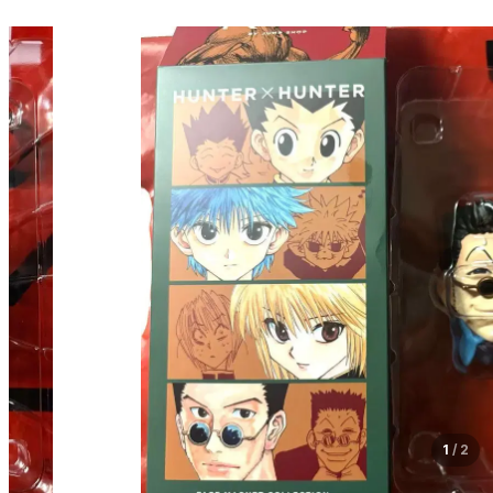
1
/
2