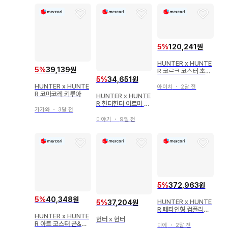
5
%
120,241원
HUNTER x HUNTE
5
%
39,139원
R 코르크 코스터 초레
어 환영여단
5
%
34,651원
HUNTER x HUNTE
아이치
・
2달 전
R 코마코레 키루아
HUNTER x HUNTE
R 헌터헌터 이르미 아
가가와
・
3달 전
트 코스터
미야기
・
9일 전
5
%
372,963원
5
%
40,348원
HUNTER x HUNTE
5
%
37,204원
R 페타인형 컴플리트
HUNTER x HUNTE
세트
헌터 x 헌터
R 아트 코스터 곤&키
미에
・
2달 전