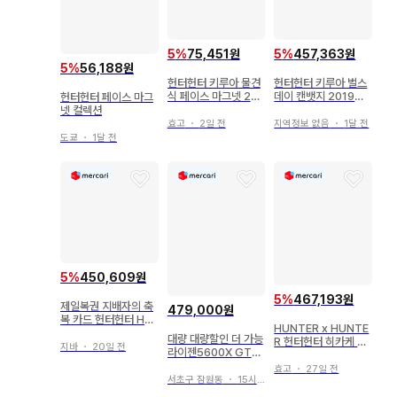
5
%
75,451원
5
%
457,363원
5
%
56,188원
헌터헌터 키루아 물견
헌터헌터 키루아 벌스
식 페이스 마그넷 2세
데이 캔뱃지 2019년~
헌터헌터 페이스 마그
트
2025년 7개 세트
넷 컬렉션
효고
・
2일 전
지역정보 없음
・
1달 전
도쿄
・
1달 전
5
%
450,609원
5
%
467,193원
제일복권 지배자의 축
479,000원
복 카드 헌터헌터 HU
HUNTER x HUNTE
NTERHUNTER
대량 대량할인 더 가능
R 헌터헌터 히카케 피
지바
・
20일 전
라이젠5600X GTX1
규어 9종 세트
660SUPER 삼성97
효고
・
27일 전
0EVO Plus SSD50
서초구 잠원동
・
15시간 전
0GB 본체7대 램별도