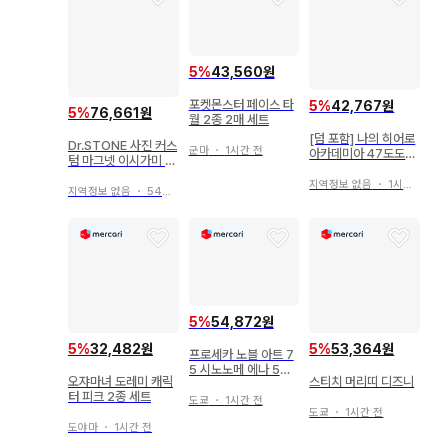
5
%
43,560원
포켓몬스터 페이스 타
5
%
42,767원
5
%
76,661원
월 2종 2매 세트
[덤 포함] 나의 히어로
Dr.STONE 사진 커스
군마
・
1시간 전
아카데미아 47도도부
텀 마그넷 이시가미 센
현 코롯토 중국 시코쿠
쿠 아사기리 겐 제노
토도로키 쇼토
지역정보 없음
・
1시간 전
지역정보 없음
・
54분 전
5
%
54,872원
5
%
32,482원
5
%
53,364원
프로세카 노블 아트 7
5 시노노메 에나 5개
오쟈마녀 도레미 캐릭
스티치 머리띠 디즈니
세트
터 피크 2종 세트
도쿄
・
1시간 전
도쿄
・
1시간 전
도야마
・
1시간 전