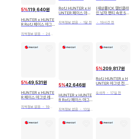
RofJ HUNTER x H
[새상품]CK 캘빈클라
5
%
119,640원
UNTER 페이스 마그
인 남자 팬티 속옷 5종
넷 크라피카
드로즈
HUNTER x HUNTE
지역정보 없음
・
1달 전
・
19시간 전
R RofJ 페이스 마그넷
히소카 곤 레오리오
지역정보 없음
・
24일 전
5
%
209,817원
RofJ HUNTER x H
5
%
49,531원
UNTER 마그넷 전 7
5
%
42,646원
종 컴플리트
HUNTER x HUNTE
오사카
・
17일 전
HUNTER x HUNTE
R 페이스 마그넷 레오
R RofJ 페이스 마그넷
리오
컬렉션 곤B
지역정보 없음
・
19일 전
지역정보 없음
・
13일 전