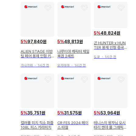
5
%
48,824원
5
%
97,840원
5
%
48,813원
곤 HUNTER x HUN
TER 봉제 인형 중국 R
ALIEN STAGE 이반
나루미야 캐릭터 제일
EUNION
틸 페어 봉제 인형 키
복권 2세트
도쿄
・
1시간 전
링
가나가와
・
1시간 전
오카야마
・
1시간 전
5
%
35,751원
5
%
31,575원
5
%
53,964원
컬러풀 피치 직소 퍼즐
CR FES 2024 페이
테니스의 왕자님 오시
108L 피스 카라피치
스 타월
타리 켄야 풀 그래픽
티셔츠