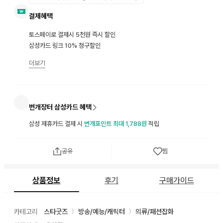
결제혜택
토스페이로 결제시 5천원 즉시 할인
삼성카드 링크 10% 청구할인
더보기
번개장터 삼성카드 혜택
삼성 제휴카드 결제 시
번개포인트 최대 1,788원
적립
공유
찜
상품정보
후기
구매가이드
카테고리
스타굿즈
방송/예능/캐릭터
의류/패션잡화
〉
〉