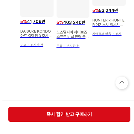
5
%
53,244원
HUNTER x HUNTE
5
%
41,709원
5
%
403,240원
R 메지루시 액세서리
6종 세트
DAISUKE KONDO
노스탤지어 히어로즈
지역정보 없음
・
6시간 전
아트 컬렉션 3 호시 니
소프트 비닐 인형 복각
지 트리 펭귄
판 안티모니 철인 28
도쿄
・
6시간 전
호 본체 180mm
도쿄
・
6시간 전
즉시 할인 받고 구매하기