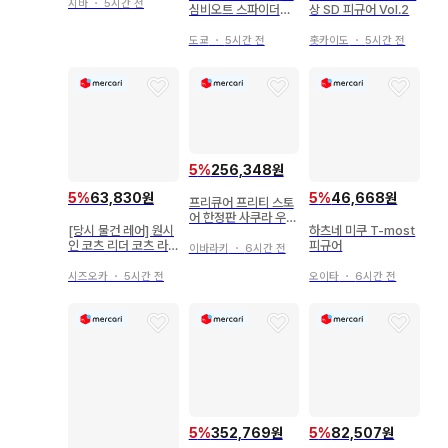
지바
・
5시간 전
심비오트 스파이더맨
상 SD 피규어 Vol.2
퍼플Ver.
도쿄
・
5시간 전
홋카이도
・
5시간 전
5
%
256,348원
5
%
63,830원
5
%
46,668원
프리큐어 프리티 스토
어 한정판 사쿠라 우타
[당시 물건 레어] 원시
하츠네 미쿠 T-most
큐어 아이돌 세트
인 코츠 리더 코츠 라
피규어
이바라키
・
6시간 전
틴 미개봉 레트로
시즈오카
・
5시간 전
오이타
・
6시간 전
5
%
352,769원
5
%
82,507원