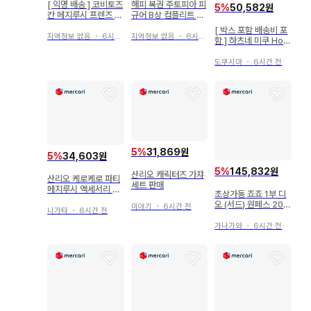
[ 익명 배송 ] 코비토즈
해피 복권 주토피아 피
5
%
50,582원
칸 메지루시 프렌즈 2
규어 B상 컴플리트 세
시크릿 포함 전 7종 컴
트
[ 박스 포함 배송비 포
프
지역정보 없음
・
6시간 전
지역정보 없음
・
6시간 전
함 ] 하츠네 미쿠 Holi
day Memories 피
규어
도쿠시마
・
6시간 전
5
%
31,869원
5
%
34,603원
5
%
145,832원
산리오 캐릭터즈 가챠
산리오 케로케로 파티
세트 판매
메지루시 액세서리 4
초상가동 죠죠 1부 디
점 세트
오 (서드) 원페스 202
미야기
・
6시간 전
니가타
・
6시간 전
6 여름 한정판 특전 포
함
가나가와
・
6시간 전