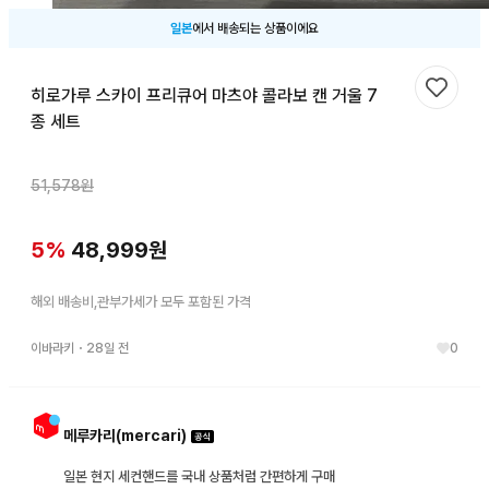
일본
에서 배송되는 상품이에요
히로가루 스카이 프리큐어 마츠야 콜라보 캔 거울 7
찜하기
종 세트
51,578
원
5
%
48,999
원
해외 배송비,관부가세가 모두 포함된 가격
이바라키
・
28일 전
0
메루카리(mercari)
일본 현지 세컨핸드를 국내 상품처럼 간편하게 구매