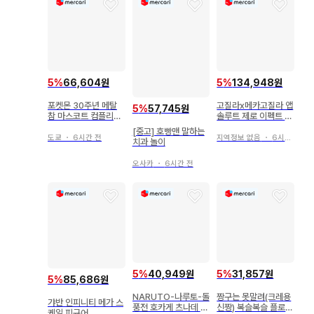
사이어인 4 한계 돌파)
피규어
5
%
66,604원
5
%
134,948원
포켓몬 30주년 메탈
고질라x메카고질라 앱
5
%
57,745원
참 마스코트 컴플리트
솔루트 제로 이펙트 부
세트
품
[중고] 호빵맨 말하는
도쿄
・
6시간 전
지역정보 없음
・
6시간 전
치과 놀이
오사카
・
6시간 전
5
%
40,949원
5
%
31,857원
5
%
85,686원
NARUTO-나루토-돌
짱구는 못말려(크레용
갸반 인피니티 메가 스
풍전 호카게 츠나데 피
신짱) 복슬복슬 플로키
케일 피규어