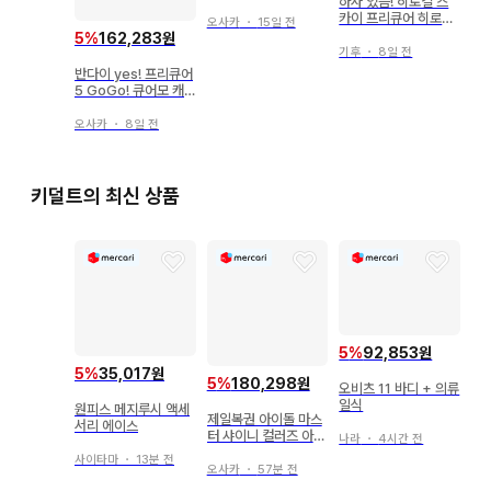
하자 있음! 히로걸 스
묶음 판매
카이 프리큐어 히로프
오사카
・
15일 전
리 6종 세트
5
%
162,283원
기후
・
8일 전
반다이 yes! 프리큐어
5 GoGo! 큐어모 캐
리
오사카
・
8일 전
키덜트의 최신 상품
5
%
92,853원
5
%
35,017원
5
%
180,298원
오비츠 11 바디 + 의류
일식
원피스 메지루시 액세
제일복권 아이돌 마스
서리 에이스
터 샤이니 컬러즈 아사
나라
・
4시간 전
쿠라 토오루 피규어
사이타마
・
13분 전
오사카
・
57분 전