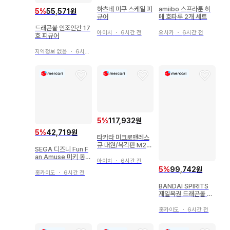
하츠네 미쿠 스케일 피
amiibo 스프라툰 히
5
%
55,571원
규어
메 호타루 2개 세트
드래곤볼 인조인간 17
아이치
・
6시간 전
오사카
・
6시간 전
호 피규어
지역정보 없음
・
6시간 전
5
%
117,932원
5
%
42,719원
타카라 미크로맨레스
큐 대원/복각판 M261
SEGA 디즈니 Fun F
크레스&M262 아담
an Amuse 미키 봉제
아이치
・
6시간 전
인형 레트로
5
%
99,742원
홋카이도
・
6시간 전
BANDAI SPIRITS
제일복권 드래곤볼 S
UPER DRAGONBA
LL HEROES 4th MI
홋카이도
・
6시간 전
SSION 라스트 원상
오지터:제노(초 풀파워