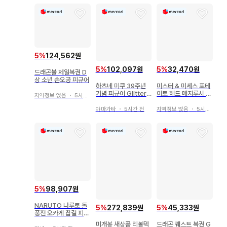
5
%
124,562원
5
%
102,097원
5
%
32,470원
드래곤볼 제일복권 D
상 소년 손오공 피규어
하츠네 미쿠 39주년
미스터 & 미세스 포테
기념 피규어 Glitterin
이토 헤드 메지루시 가
지역정보 없음
・
5시간 전
g Star 라스트 원
챠 마스코트 4종
야마가타
・
5시간 전
지역정보 없음
・
5시간 전
5
%
98,907원
NARUTO 나루토 돌
5
%
272,839원
5
%
45,333원
풍전 오카게 집결 피규
어 5체 세트2
미개봉 새상품 리볼텍
드래곤 퀘스트 복권 G