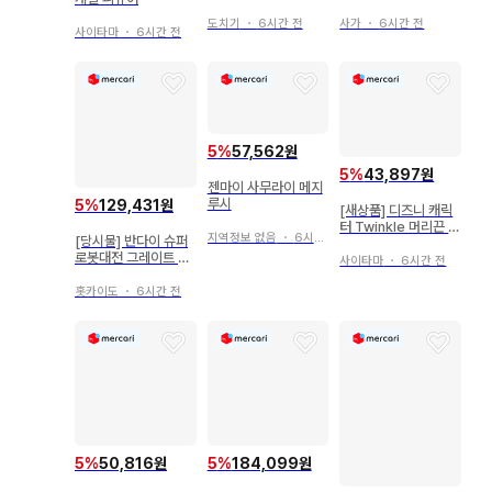
규어 ~ 오카게 집결 -
인형 4종 세트
!!
도치기
・
6시간 전
사가
・
6시간 전
사이타마
・
6시간 전
5
%
57,562원
5
%
43,897원
젠마이 사무라이 메지
루시
5
%
129,431원
[새상품] 디즈니 캐릭
터 Twinkle 머리끈 7
지역정보 없음
・
6시간 전
[당시물] 반다이 슈퍼
개 세트
로봇대전 그레이트 마
사이타마
・
6시간 전
징가 소프트 비닐
홋카이도
・
6시간 전
5
%
50,816원
5
%
184,099원