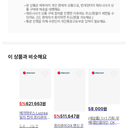
•
본 상품은 메루카리 개인 판매자 상품으로, 번개장터의 파트너사가 상
품 구매와 배송을 대행해요.
•
파트너사가 상품 구매 절차를 진행한 이후에는 취소/환불이 제한될 수
있어요. (단, 판매자가 동의하면 취소/환불 가능해요.)
•
통관 진행을 위해 수령인의 개인통관고유부호 입력이 필요해요.
이 상품과 비슷해요
5
%
621,663원
58,000원
메가하우스 Lucrea
5
%
511,647원
빛의 전사 프리큐어 큐
(새상품/ 1+1 기획-무
어 블랙&큐어 화이트
배)캘빈클라인, CK, 남
프리큐어 DX 변신 굿
도쿄
・
2일 전
성 남자 팬티, 드로즈,