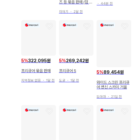
즈 등 묶음 판매 (덤 포
면, 5종 세트
・
44분 전
함)
미야기
・
2달 전
5
%
322,095원
5
%
269,242원
프리큐어 묶음 판매
프리큐어 5
5
%
89,454원
지역정보 없음
・
1달 전
도쿄
・
1달 전
와이드 스크린 프리큐
어 변신 스카이 거울
도야마
・
21일 전