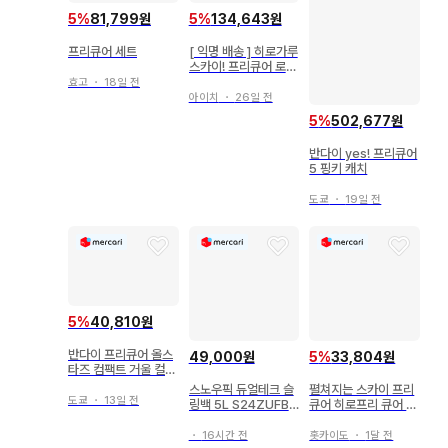
5
%
81,799원
5
%
134,643원
프리큐어 세트
[ 익명 배송 ] 히로가루
스카이! 프리큐어 로손
캔뱃지 오로라 20주년
효고
・
18일 전
아이치
・
26일 전
5
%
502,677원
반다이 yes! 프리큐어
5 핑키 캐치
도쿄
・
19일 전
5
%
40,810원
반다이 프리큐어 올스
49,000원
5
%
33,804원
타즈 컴팩트 거울 컬렉
션 전 5종 세트
스노우픽 듀얼테크 슬
펼쳐지는 스카이 프리
도쿄
・
13일 전
링백 5L S24ZUFBG
큐어 히로프리 큐어 프
31
리즘 캔뱃지 캔뱃지 g
ood
・
16시간 전
홋카이도
・
1달 전