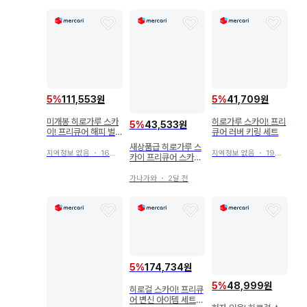
5
%
111,553원
5
%
41,709원
미개봉 히로가루 스카
히로가루 스카이! 프리
5
%
43,533원
이! 프리큐어 해피 벌
큐어 러버 키링 세트
스데이 세트 소라 하레
새상품급 히로가루 스
와타르
지역정보 없음
・
16일 전
지역정보 없음
・
19일 전
카이 프리큐어 스카이
톤 MovieEdition
가나가와
・
2달 전
5
%
174,734원
5
%
48,999원
히로걸 스카이! 프리큐
어 변신 아이템 세트