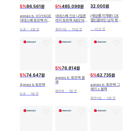
32,000원
5
%
86,561원
5
%
485,098원
(새상품,미개봉) CK
agnes b. VOYAGE
아네스베 신상 나일론
캘빈클라인 남자 팬티
아네스베 토트백 비즈
라지 토트백 ABS16-
속옷 5종 / 타임할인
니스 A4
03 블랙
・
1시간 전
도쿄
・
2달 전
홋카이도
・
19일 전
5
%
76,814원
5
%
74,647원
5
%
62,735원
agnes b. 토트백 블
랙
Agnes b 토트백
agnes b. 토트백 그
레이 x 블랙
에히메
・
1달 전
도쿄
・
1달 전
홋카이도
・
2달 전