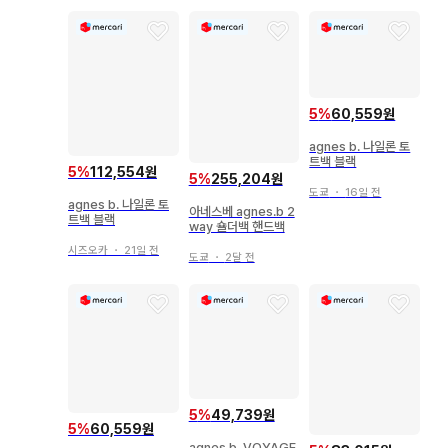
5
%
60,559원
agnes b. 나일론 토
트백 블랙
5
%
112,554원
5
%
255,204원
도쿄
・
16일 전
agnes b. 나일론 토
아네스베 agnes.b 2
트백 블랙
way 숄더백 핸드백
시즈오카
・
21일 전
도쿄
・
2달 전
5
%
49,739원
5
%
60,559원
agnes b. VOYAGE