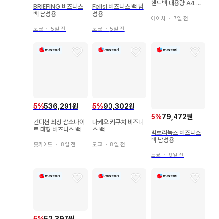
핸드백 대용량 A4 블
BRIEFING 비즈니스
Felisi 비즈니스 백 남
랙
백 남성용
성용
아이치
・
7일 전
도쿄
・
5일 전
도쿄
・
5일 전
5
%
536,291원
5
%
90,302원
5
%
79,472원
컨디션 최상 삼소나이
다케오 키쿠치 비즈니
트 대형 비즈니스 백 2
스 백
빅토리녹스 비즈니스
way 출장 의류 수트
백 남성용
수납
홋카이도
・
8일 전
도쿄
・
8일 전
도쿄
・
9일 전
5
%
52,397원