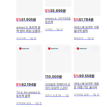
5
%
55,696원
agnes b. VOYAGE
5
%
51,905원
5
%
51,784원
토트백
agnes b. 토트백 블
아네스베 보야주 가죽
시마네
・
1달 전
랙 썸머 세일! 심플하
숄더백 블랙
고 사용하기 편리!!
가나가와
・
1달 전
후쿠오카
・
1달 전
5
%
99,558원
110,000원
아네스베 보야주 대용
브라운포 펫캐리어 강
5
%
62,194원
량 여행 가방 숄더백
아지 유모차 스코비
To b. by agnes b.
지역정보 없음
・
1달 전
광주시 오포1동
・
1일 전
토트백 블랙
지역정보 없음
・
1달 전