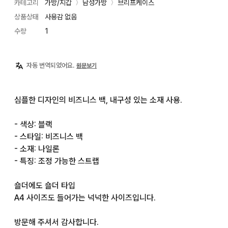
카테고리
가방/지갑
남성가방
브리프케이스
〉
〉
상품상태
사용감 없음
수량
1
자동 번역되었어요.
원문보기
심플한 디자인의 비즈니스 백, 내구성 있는 소재 사용.

- 색상: 블랙

- 스타일: 비즈니스 백

- 소재: 나일론

- 특징: 조정 가능한 스트랩

숄더에도 숄더 타입

A4 사이즈도 들어가는 넉넉한 사이즈입니다.

방문해 주셔서 감사합니다.