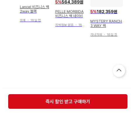
5
%
564,389원
Lancel 비즈니스 백
2way 블랙
5
%
182,359원
PELLE MORBIDA
비즈니스 백 네이비
미에
・
18일 전
MYSTERY RANCH
지역정보 없음
・
18일 전
3 WAY 백
가나가와
・
18일 전
즉시 할인 받고 구매하기