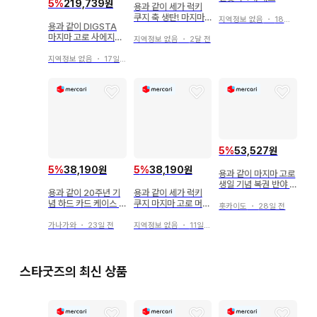
5
%
219,739원
용과 같이 세가 럭키
쿠지 축 생탄! 마지마
지역정보 없음
・
18일 전
용과 같이 DIGSTA
고로 마그넷
마지마 고로 사에지마
지역정보 없음
・
2달 전
타이거 세트
지역정보 없음
・
17일 전
5
%
53,527원
5
%
38,190원
5
%
38,190원
용과 같이 마지마 고로
생일 기념 복권 반야 T
용과 같이 20주년 기
용과 같이 세가 럭키
셔츠 M
념 하드 카드 케이스 H
쿠지 마지마 고로 머스
홋카이도
・
28일 전
상 마지마 고로
트 바이 메모리얼 마그
넷
가나가와
・
23일 전
지역정보 없음
・
11일 전
스타굿즈의 최신 상품