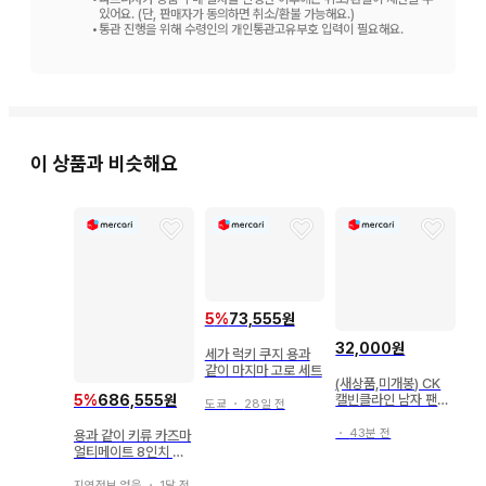
있어요. (단, 판매자가 동의하면 취소/환불 가능해요.)
•
통관 진행을 위해 수령인의 개인통관고유부호 입력이 필요해요.
이 상품과 비슷해요
5
%
73,555원
32,000원
세가 럭키 쿠지 용과
같이 마지마 고로 세트
(새상품,미개봉) CK
5
%
686,555원
캘빈클라인 남자 팬티
도쿄
・
28일 전
속옷 5종 / 타임할인
・
43분 전
용과 같이 키류 카즈마
얼티메이트 8인치 액
션 피규어
지역정보 없음
・
1달 전