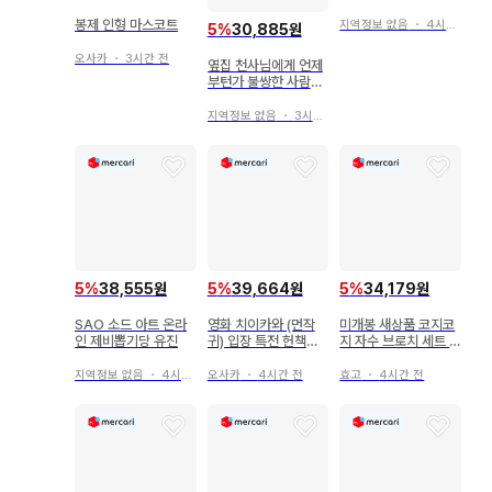
오가타 니카이도 아크
릴 스탠드
봉제 인형 마스코트
지역정보 없음
・
4시간 전
5
%
30,885원
오사카
・
3시간 전
옆집 천사님에게 언제
부턴가 불쌍한 사람이
되어버린 건에 대하여
아크릴 스탠드 시이나
지역정보 없음
・
3시간 전
마히루
5
%
38,555원
5
%
39,664원
5
%
34,179원
SAO 소드 아트 온라
영화 치이카와 (먼작
미개봉 새상품 코지코
인 제비뽑기당 유진
귀) 입장 특전 헌책방
지 자수 브로치 세트 F
게 참 미니 피규어
상 2종 세트 후류 복권
지역정보 없음
・
4시간 전
오사카
・
4시간 전
효고
・
4시간 전