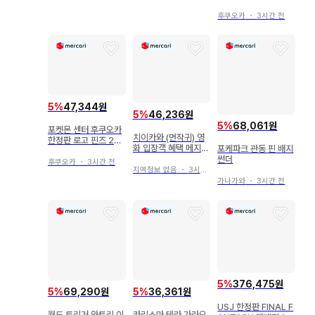
후쿠오카
・
3시간 전
5
%
47,344원
5
%
46,236원
5
%
68,061원
포켓몬 센터 후쿠오카
치이카와 (먼작귀) 영
한정판 로고 핀즈 2개
화 입장객 혜택 메지루
포케파크 관동 핀 배지
세트
시 액세서리 하치와레
썬더
후쿠오카
・
3시간 전
지역정보 없음
・
3시간 전
가나가와
・
3시간 전
5
%
376,475원
5
%
69,290원
5
%
36,361원
USJ 한정판 FINAL F
월드 트리거 와토리 이
카리스마 테라 가라오