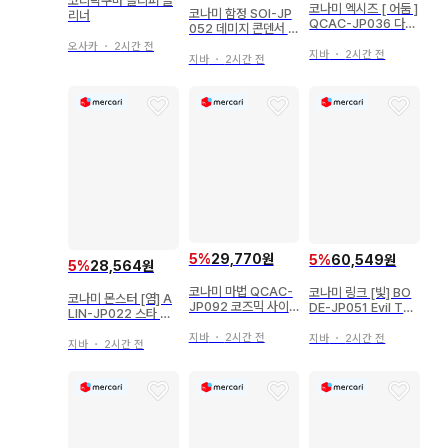
코리락쿠마 슬리퍼 클
코나미 엑시즈 [ 어둠 ]
코나미 함정 SOI-JP
리너
QCAC-JP036 다크
052 데미지 콘덴서 레
리벨리온 엑시즈 드래
어
오사카
・
2시간 전
곤 25th 시크
지바
・
2시간 전
지바
・
2시간 전
5
%
29,770원
5
%
60,549원
5
%
28,564원
코나미 마법 QCAC-
코나미 링크 [빛] BO
코나미 몬스터 [염] A
JP092 코즈믹 사이
DE-JP051 Evil Twi
LIN-JP022 스타 라
클론 25th 시크
ns 트러블 써니 프리
이제올 25th 시크
즈마
지바
・
2시간 전
지바
・
2시간 전
지바
・
2시간 전