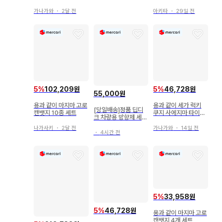
용과 같이
세트
가나가와
・
2달 전
아키타
・
29일 전
5
%
102,209원
5
%
46,728원
55,000원
용과 같이 마지마 고로
용과 같이 세가 럭키
[당일배송]정품 딥디
캔뱃지 10종 세트
쿠지 사에지마 타이거
크 차량용 방향제 세트
세트
(리필+케이스)
나가사키
・
2달 전
가나가와
・
14일 전
・
4시간 전
5
%
33,958원
5
%
46,728원
용과 같이 마지마 고로
캔뱃지 4개 세트