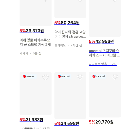
5
%
80,264원
5
%
36,373원
악마 집사와 검은 고양
이 미야지 strawberr
이세 명물 아카후쿠모
yGarden
5
%
42,956원
치 끈 스트랩 키링 2개
홋카이도
・
2시간 전
anemoi 츠지쿠라 슈
가가와
・
5분 전
히카 스피카 아크릴 스
탠드 VA 여름 페스티
벌
지역정보 없음
・
2시간 전
5
%
31,983원
5
%
29,770원
5
%
34,598원