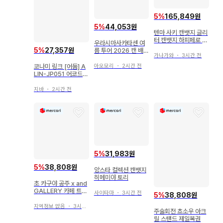
5
%
165,849원
5
%
44,053원
텐마 사키 캔뱃지 글리
터 캔뱃지 하피페로 프
우라시마사카타센 여
로세카
5
%
27,357원
름 투어 2026 캔 배지
가나가와
・
3시간 전
멜화 우라타누키
코나미 링크 [어둠] A
아오모리
・
2시간 전
LIN-JP051 어코드
토커@이그니스터 릴
리프
지바
・
2시간 전
5
%
31,983원
5
%
38,808원
앙스타 컬렉션 캔뱃지
히메미야 토리
초 카구야 공주 x and
GALLERY 카페 트레
사이타마
・
3시간 전
5
%
38,808원
이딩 장면 사진 캔뱃지
카구야
지역정보 없음
・
3시간 전
주술회전 쵸소우 아크
릴 스탠드 제일복권