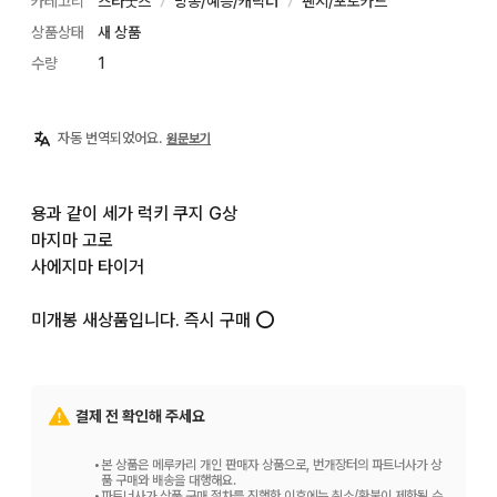
카테고리
스타굿즈
방송/예능/캐릭터
팬시/포토카드
〉
〉
상품상태
새 상품
수량
1
자동 번역되었어요.
원문보기
용과 같이 세가 럭키 쿠지 G상

마지마 고로

사에지마 타이거

미개봉 새상품입니다. 즉시 구매 ⭕️
결제 전 확인해 주세요
•
본 상품은 메루카리 개인 판매자 상품으로, 번개장터의 파트너사가 상
품 구매와 배송을 대행해요.
•
파트너사가 상품 구매 절차를 진행한 이후에는 취소/환불이 제한될 수