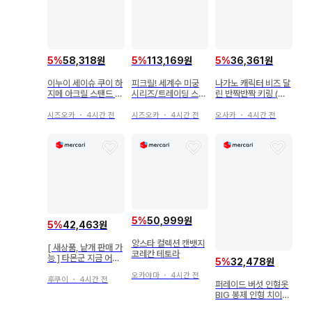
5
%
58,318원
5
%
113,169원
5
%
36,361원
이누이 세이슈 쿠이 하
피크릴! 세계수 미궁
나가노 캐릭터 비즈 달
지메 아크릴 스탠드 세
시리즈/트레이딩 스트
린 반짝반짝 키링 (일
트
랩/커스메이커
광화상 입고 싶지 않은
곰)
시즈오카
・
4시간 전
시즈오카
・
4시간 전
오사카
・
4시간 전
5
%
50,999원
5
%
42,463원
앙스타 컬렉션 캔뱃지
[ 새상품, 낱개 판매 가
코레칸 테토라
능 ] 타몬군 지금 어느
5
%
32,478원
쪽 3권 애니메이트 한
오카야마
・
4시간 전
정 세트 특전 아크릴
후쿠이
・
4시간 전
퍼레이드 버섯 인형옷
스탠드
BIG 봉제 인형 치이카
와 치이카와