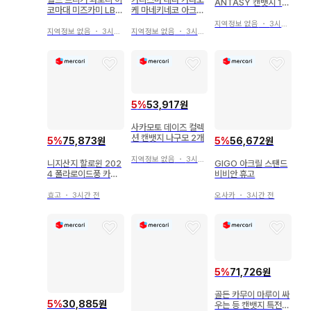
ANTASY 캔뱃지 12
코마대 미즈카미 LB
케 마네키네코 아크릴
종류
산리오 캔뱃지
스탠드 클리어 카드
지역정보 없음
・
3시간 전
지역정보 없음
・
3시간 전
지역정보 없음
・
3시간 전
5
%
53,917원
사카모토 데이즈 컬렉
션 캔뱃지 나구모 2개
5
%
75,873원
5
%
56,672원
지역정보 없음
・
3시간 전
니지산지 할로윈 202
GIGO 아크릴 스탠드
4 폴라로이드풍 카드
비비안 휴고
무라쿠모 카게츠
효고
・
3시간 전
오사카
・
3시간 전
5
%
71,726원
골든 카무이 마루이 싸
5
%
30,885원
우는 등 캔뱃지 특전