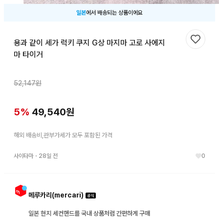
일본
에서 배송되는 상품이에요
용과 같이 세가 럭키 쿠지 G상 마지마 고로 사에지
찜하기
마 타이거
52,147
원
5
%
49,540
원
해외 배송비,관부가세가 모두 포함된 가격
사이타마
・
28일 전
0
메루카리(mercari)
일본 현지 세컨핸드를 국내 상품처럼 간편하게 구매