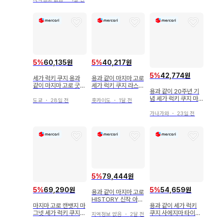
5
%
60,135원
5
%
40,217원
5
%
42,774원
세가 럭키 쿠지 용과
용과 같이 마지마 고로
같이 마지마 고로 굿즈
세가 럭키 쿠지 라스트
용과 같이 20주년 기
세트
럭키상 메모리얼 아트
념 세가 럭키 쿠지 마
보드
도쿄
・
28일 전
홋카이도
・
1달 전
지마 고로
가나가와
・
23일 전
5
%
79,444원
5
%
69,290원
5
%
54,659원
용과 같이 마지마 고로
HISTORY 신작 아트
마지마 고로 캔뱃지 마
용과 같이 세가 럭키
보드 전 3종 A상
그넷 세가 럭키 쿠지
쿠지 사에지마 타이거
지역정보 없음
・
2달 전