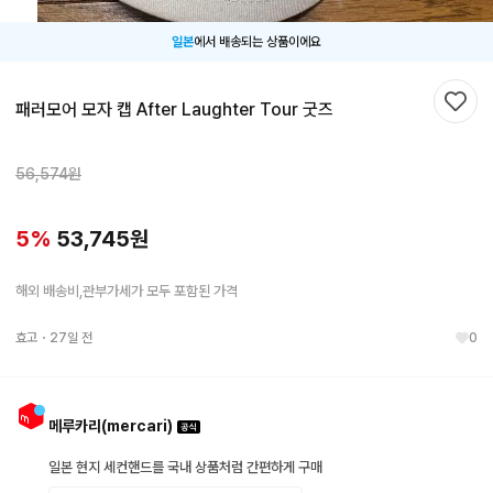
일본
에서 배송되는 상품이에요
패러모어 모자 캡 After Laughter Tour 굿즈
찜하
56,574
원
5
%
53,745
원
해외 배송비,관부가세가 모두 포함된 가격
효고
・
27일 전
0
메루카리(mercari)
일본 현지 세컨핸드를 국내 상품처럼 간편하게 구매