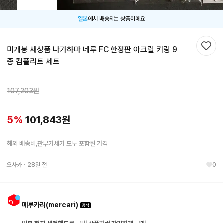
일본
에서 배송되는 상품이에요
미개봉 새상품 나가하마 네루 FC 한정판 아크릴 키링 9
찜하
종 컴플리트 세트
107,203
원
5
%
101,843
원
해외 배송비,관부가세가 모두 포함된 가격
오사카
・
28일 전
0
메루카리(mercari)