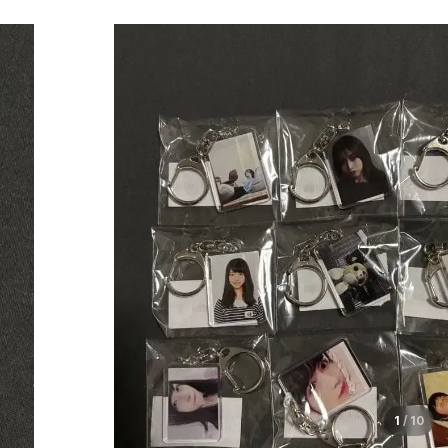
1
/
10