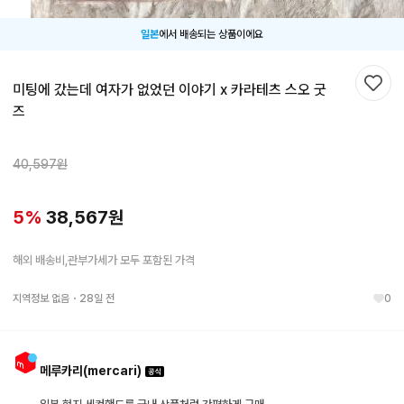
일본
에서 배송되는 상품이에요
미팅에 갔는데 여자가 없었던 이야기 x 카라테츠 스오 굿
찜하
즈
40,597
원
5
%
38,567
원
해외 배송비,관부가세가 모두 포함된 가격
지역정보 없음
・
28일 전
0
메루카리(mercari)