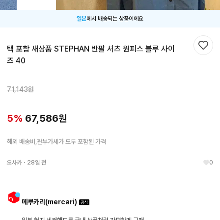
일본
에서 배송되는 상품이에요
택 포함 새상품 STEPHAN 반팔 셔츠 원피스 블루 사이
찜하
즈 40
71,143
원
5
%
67,586
원
해외 배송비,관부가세가 모두 포함된 가격
오사카
・
28일 전
0
메루카리(mercari)